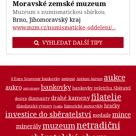
Moravské zemské muzeum
Muzeum s numismatickou sbírkou.
Brno, Jihomoravský kraj
www.mzm.cz/numismaticke-oddeleni/...
VYHLEDAT DALŠÍ TIPY
aukce
0 Euro Souvenir bankovky
antique
Antium Aurum
bankovky
aukro
bankovky veletrhu Sběratel
autogramy
filatelie
drahé kameny
diamanty
design
hračky
historické motocykly
filatelistické výstavy
fosilie
investice do sběratelství
mince
medaile
netradiční
muzeum
minerály