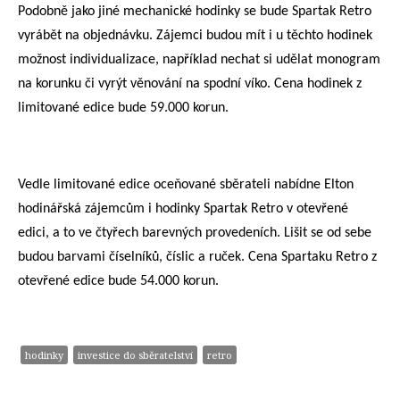
Podobně jako jiné mechanické hodinky se bude Spartak Retro
vyrábět na objednávku. Zájemci budou mít i u těchto hodinek
možnost individualizace, například nechat si udělat monogram
na korunku či vyrýt věnování na spodní víko. Cena hodinek z
limitované edice bude 59.000 korun.
Vedle limitované edice oceňované sběrateli nabídne Elton
hodinářská zájemcům i hodinky Spartak Retro v otevřené
edici, a to ve čtyřech barevných provedeních. Lišit se od sebe
budou barvami číselníků, číslic a ruček. Cena Spartaku Retro z
otevřené edice bude 54.000 korun.
hodinky
investice do sběratelství
retro