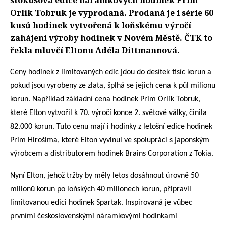
stokusová edice náramkových hodinek Prim
Orlík Tobruk je vyprodaná. Prodaná je i série 60
kusů hodinek vytvořená k loňskému výročí
zahájení výroby hodinek v Novém Městě. ČTK to
řekla mluvčí Eltonu Adéla Dittmannová.
Ceny hodinek z limitovaných edic jdou do desítek tisíc korun a
pokud jsou vyrobeny ze zlata, šplhá se jejich cena k půl milionu
korun. Například základní cena hodinek Prim Orlík Tobruk,
které Elton vytvořil k 70. výročí konce 2. světové války, činila
82.000 korun. Tuto cenu mají i hodinky z letošní edice hodinek
Prim Hirošima, které Elton vyvinul ve spolupráci s japonským
výrobcem a distributorem hodinek Brains Corporation z Tokia.
Nyní Elton, jehož tržby by měly letos dosáhnout úrovně 50
milionů korun po loňských 40 milionech korun, připravil
limitovanou edici hodinek Spartak. Inspirovaná je vůbec
prvními československými náramkovými hodinkami