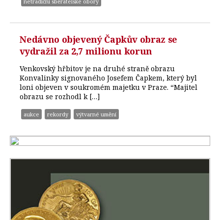
netradiční sběratelské obory
Nedávno objevený Čapkův obraz se
vydražil za 2,7 milionu korun
Venkovský hřbitov je na druhé straně obrazu
Konvalinky signovaného Josefem Čapkem, který byl
loni objeven v soukromém majetku v Praze. “Majitel
obrazu se rozhodl k […]
aukce
rekordy
výtvarné umění