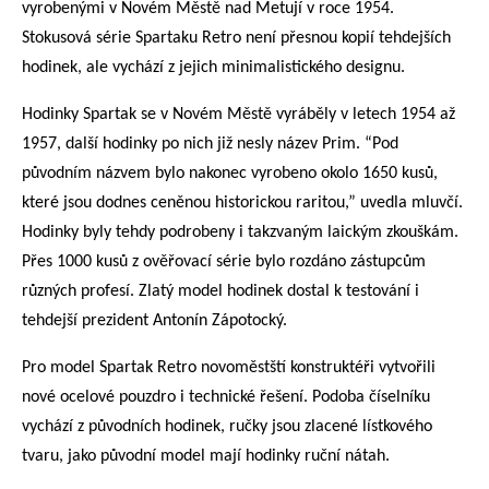
vyrobenými v Novém Městě nad Metují v roce 1954.
Stokusová série Spartaku Retro není přesnou kopií tehdejších
hodinek, ale vychází z jejich minimalistického designu.
Hodinky Spartak se v Novém Městě vyráběly v letech 1954 až
1957, další hodinky po nich již nesly název Prim. “Pod
původním názvem bylo nakonec vyrobeno okolo 1650 kusů,
které jsou dodnes ceněnou historickou raritou,” uvedla mluvčí.
Hodinky byly tehdy podrobeny i takzvaným laickým zkouškám.
Přes 1000 kusů z ověřovací série bylo rozdáno zástupcům
různých profesí. Zlatý model hodinek dostal k testování i
tehdejší prezident Antonín Zápotocký.
Pro model Spartak Retro novoměstští konstruktéři vytvořili
nové ocelové pouzdro i technické řešení. Podoba číselníku
vychází z původních hodinek, ručky jsou zlacené lístkového
tvaru, jako původní model mají hodinky ruční nátah.