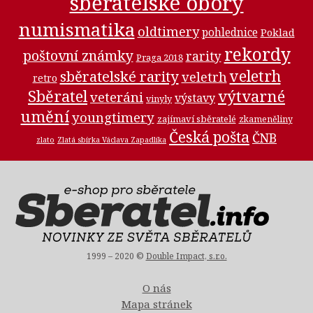
sběratelské obory
numismatika
oldtimery
pohlednice
Poklad
rekordy
poštovní známky
rarity
Praga 2018
veletrh
sběratelské rarity
veletrh
retro
Sběratel
výtvarné
veteráni
výstavy
vinyly
umění
youngtimery
zajímaví sběratelé
zkameněliny
Česká pošta
ČNB
zlato
Zlatá sbírka Václava Zapadlíka
1999 – 2020 ©
Double Impact, s.r.o.
O nás
Mapa stránek