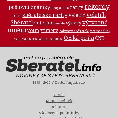
rekordy
poštovní známky
rarity
Praga 2018
veletrh
sběratelské rarity
veletrh
retro
Sběratel
výtvarné
veteráni
výstavy
vinyly
umění
youngtimery
zajímaví sběratelé
zkameněliny
Česká pošta
ČNB
zlato
Zlatá sbírka Václava Zapadlíka
1999 – 2020 ©
Double Impact, s.r.o.
O nás
Mapa stránek
Reklama
Všeobecné podmínky