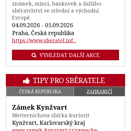
známek, mincí, bankovek a dalšího
sběratelstvi ve střední a východní
Evropě.
04.09.2026 - 05.09.2026
Praha, Česká republika
https://www.sberatel.inf...
VYHLEDAT DALŠÍ AKCE
TIPY PRO SBĚRATELE
ČESKÁ REPUBLIKA
ZAHRANIČÍ
Zámek Kynžvart
Metternichova sbírka kuriozit
Kynžvart, Karlovarský kraj
www.zamek-kynzvart.cz/zamecke-