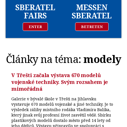
SBERATEL
MESSEN
FAIRS
SBERATEL
ENTER
BETRETEN
Články na téma:
modely
V Třešti začala výstava 670 modelů
vojenské techniky. Svým rozsahem je
mimořádná
Galerie v bývalé škole v Třešti na Jihlavsku
vystavuje 670 modelů vojenské a jiné techniky. Je to
výsledek záliby místního rodáka Vladimíra Balíka,
který jinak svůj profesní život zasvětil vědě. Sbírku
plastikových modelů dostalo město před 14 lety od
jeho dědiců. Výstavu připravilo ve spolupráci s