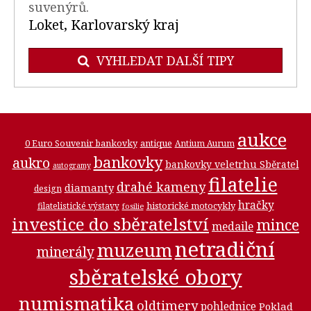
suvenýrů.
Loket, Karlovarský kraj
VYHLEDAT DALŠÍ TIPY
aukce
0 Euro Souvenir bankovky
antique
Antium Aurum
bankovky
aukro
bankovky veletrhu Sběratel
autogramy
filatelie
drahé kameny
diamanty
design
hračky
historické motocykly
filatelistické výstavy
fosilie
investice do sběratelství
mince
medaile
netradiční
muzeum
minerály
sběratelské obory
numismatika
oldtimery
pohlednice
Poklad