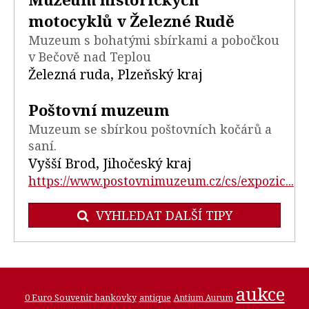
motocyklů v Železné Rudě
Muzeum s bohatými sbírkami a pobočkou
v Bečově nad Teplou
Železná ruda, Plzeňský kraj
Poštovní muzeum
Muzeum se sbírkou poštovních kočárů a
saní.
Vyšší Brod, Jihočeský kraj
https://www.postovnimuzeum.cz/cs/expozic...
VYHLEDAT DALŠÍ TIPY
aukce
0 Euro Souvenir bankovky
antique
Antium Aurum