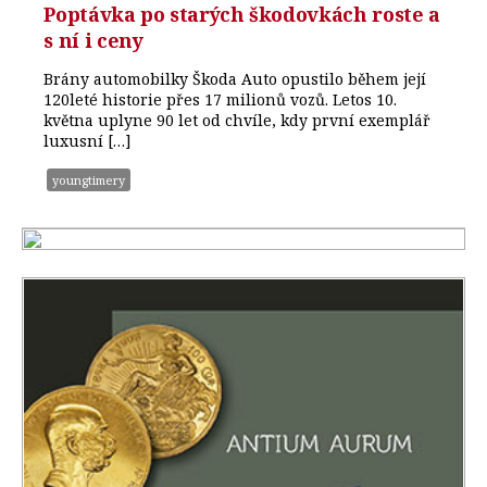
Poptávka po starých škodovkách roste a
s ní i ceny
Brány automobilky Škoda Auto opustilo během její
120leté historie přes 17 milionů vozů. Letos 10.
května uplyne 90 let od chvíle, kdy první exemplář
luxusní […]
youngtimery