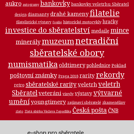
bankovky
aukro
bankovky veletrhu Sběratel
autogramy
filatelie
drahé kameny
diamanty
design
hračky
historické motocykly
filatelistické výstavy
fosilie
investice do sběratelství
mince
medaile
netradiční
muzeum
minerály
sběratelské obory
numismatika
oldtimery
pohlednice
Poklad
rekordy
poštovní známky
rarity
Praga 2018
veletrh
sběratelské rarity
veletrh
retro
Sběratel
výtvarné
veteráni
výstavy
vinyly
umění
youngtimery
zajímaví sběratelé
zkameněliny
Česká pošta
ČNB
zlato
Zlatá sbírka Václava Zapadlíka