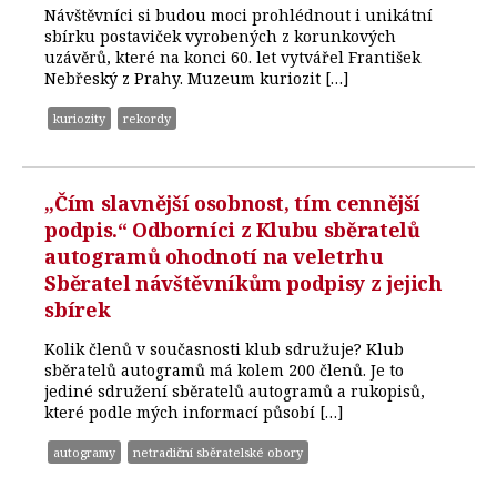
Návštěvníci si budou moci prohlédnout i unikátní
sbírku postaviček vyrobených z korunkových
uzávěrů, které na konci 60. let vytvářel František
Nebřeský z Prahy. Muzeum kuriozit […]
kuriozity
rekordy
„Čím slavnější osobnost, tím cennější
podpis.“ Odborníci z Klubu sběratelů
autogramů ohodnotí na veletrhu
Sběratel návštěvníkům podpisy z jejich
sbírek
Kolik členů v současnosti klub sdružuje? Klub
sběratelů autogramů má kolem 200 členů. Je to
jediné sdružení sběratelů autogramů a rukopisů,
které podle mých informací působí […]
autogramy
netradiční sběratelské obory