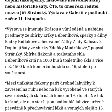
doplní také šperky, malované hedvábné šátky
nebo historické šaty. ČTK to dnes řekl ředitel
muzea Jiří Stránský. Výstava v Galerii v podloubí
začne 11. listopadu.
“Výstava se jmenuje Krásou a vůní oděná a nabídne
předměty ze sbírky Eriky Bubeníkové, šperky z dílny
Radky Bidlákové a hedvábné šátky Zlaty Kalusové.
Doplní ji šaty ze sbírky Zdeňky Mudrákové,” popsal
Stránský. Sbírka flakonů a toaletního skla
Bubeníkové čítá na 1000 kusů toaletního skla a více
než 1500 kusů komerčního skla od 16. století po
současnost.
“Mezi unikátní flakony patří drobné lahvičky k
zavěšení na ruku nebo na krk vyrobené ve starých
severočeských sklárnách koncem 19. století. Ne tak
krásné, ale o to starší jsou podlouhlé lahvice určené
převážně k přechovávání léků a vonných olejů z 16.