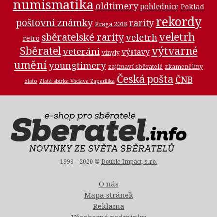
numismatika
oldtimery
pohlednice
Poklad
rekordy
poštovní známky
rarity
Praga 2018
veletrh
sběratelské rarity
veletrh
retro
Sběratel
výtvarné
veteráni
výstavy
vinyly
umění
youngtimery
zajímaví sběratelé
zkameněliny
Česká pošta
ČNB
zlato
Zlatá sbírka Václava Zapadlíka
1999 – 2020 ©
Double Impact, s.r.o.
O nás
Mapa stránek
Reklama