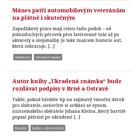
Mánes patří automobilovým veteránům
na plátně i skutečným
Zapadlíkovy práce mají celou řadu podob – od
jednoduchých pérovek přes lavírované tuše až po
akvarely a olejomalby. Je také znalcem historie aut,
která zobrazuje, […]
oldtimery
výtvarné umění
Autor knihy „Ukradená známka“ bude
rozdávat podpisy v Brně a Ostravě
Takže, pokud hledáte tip na zajímavý vánoční dárek
pro sběratele, nenechte si setkání se synem
nizozemského sběratele Johana Kleina, který barvitě
popsal pátrání po ukradené […]
filatelie
knihy o sběratelství