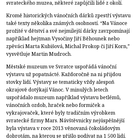
svrateckého muzea, některé zapůjčili lidé z okolí.
Kromě historických vánočních dárků zpestří výstavu
také texty několika známých osobností. “Na Vánoce
prožité v dětství a své nejmilejší dárky zavzpomínají
například hejtman Vysočiny Jiří Běhounek nebo
zpěváci Marta Kubišová, Michal Prokop či Jiří Korn,”
vysvětluje Martin Mudroch.
Městské muzeum ve Svratce uspořádá vánoční
výstavu už popatnácté. Každoročně na ni přijdou
stovky lidí. Výstavy se tematicky vždy alespoň
okrajově dotýkají Vánoc. V minulých letech
uspořádalo muzeum například výstavu betlémů,
vánočních ozdob, hraček nebo formiček a
vykrajovaček, které byly tradičním výrobkem
svratecké firmy Mars. Návštěvnicky nejúspěšnější
byla výstava v roce 2013 věnovaná čokoládovým
dobrotám, na kterou se přišlo podívat na 1 500 lidí.