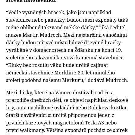
“Vedle vysněných hraček, jako jsou například
stavebnice nebo panenky, budou mezi exponáty také
méně oblíbené takzvané měkké dárky,” říká ředitel
muzea Martin Mudroch. Mezi nejstaršími vánočními
dárky budou mít své místo lidové dřevěné hračky
vyráběné v domácnostech na Žďársku na konci 19.
století nebo takzvaná kotvová kamenná stavebnice.
“Kluky bez rozdílu věku bude určitě zajímat
německá stavebnice Merklin z 20. let minulého
století podobná našemu Merkuru,” dodává Mudroch.
Mezi dárky, které na Vánoce dostávali rodiče a
prarodiče dnešních dětí, se objeví například deskové
hry, auta na dálkové ovládání nebo Rubikova kostka.
Starší návštěvníci si určitě připomenou jeden z
prvních kazetových magnetofonů Tesla A3 nebo
první walkmany. Většina exponátů pochází ze sbírek