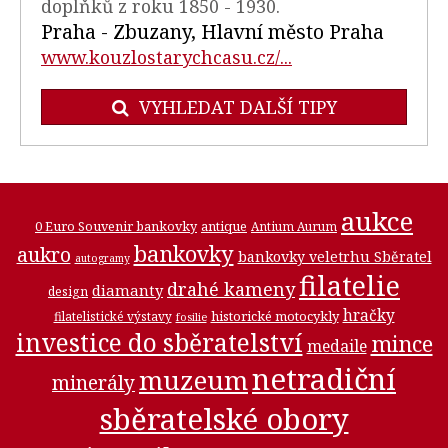
doplňků z roku 1850 - 1930.
Praha - Zbuzany, Hlavní město Praha
www.kouzlostarychcasu.cz/...
VYHLEDAT DALŠÍ TIPY
aukce
0 Euro Souvenir bankovky
antique
Antium Aurum
bankovky
aukro
bankovky veletrhu Sběratel
autogramy
filatelie
drahé kameny
diamanty
design
hračky
historické motocykly
filatelistické výstavy
fosilie
investice do sběratelství
mince
medaile
netradiční
muzeum
minerály
sběratelské obory