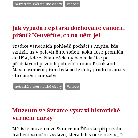
netradiční sběratelské obory
Vánoce
Jak vypadá nejstarší dochované vánoční
přání? Neuvěříte, co na něm je!
Tradice vánočních pohledů pochází z Anglie, kde
vznikla už v polovině 19. století. Roku 1873 pronikla
do USA, kde zažila nečekaný boom, krátce po
představení prvních pohledů firmou Prank and
Mayer. Vánoční přání byla od té doby produkována v
ohromném množství.
netradiční sběratelské obory
Vánoce
Muzeum ve Svratce vystaví historické
vánoční dárky
Městské muzeum ve Svratce na Žďársku připravilo
tradiční vánoční výstavu, která letos nese název „Co