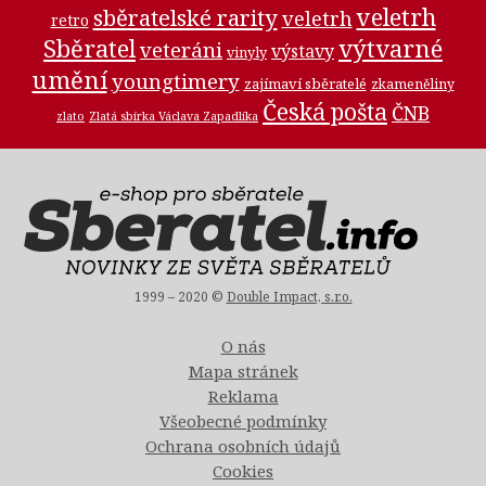
veletrh
sběratelské rarity
veletrh
retro
Sběratel
výtvarné
veteráni
výstavy
vinyly
umění
youngtimery
zajímaví sběratelé
zkameněliny
Česká pošta
ČNB
zlato
Zlatá sbírka Václava Zapadlíka
1999 – 2020 ©
Double Impact, s.r.o.
O nás
Mapa stránek
Reklama
Všeobecné podmínky
Ochrana osobních údajů
Cookies