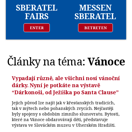
SBERATEL
MESSEN
FAIRS
SBERATEL
ENTER
BETRETEN
Články na téma:
Vánoce
Vypadají různě, ale všichni nosí vánoční
dárky. Nyní je potkáte na výstavě
“Dárkonoši, od Ježíška po Santa Clause”
Jejich původ lze najít jak v křesťanských tradicích,
tak v mýtech nebo pohanských zvycích. Nejčastěji
byly spojeny s obdobím zimního slunovratu. Bytosti,
které na Vánoce obdarovávají děti, představuje
výstava ve Slováckém muzeu v Uherském Hradišti.