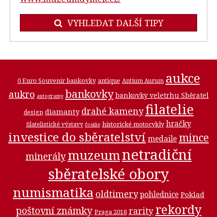
VYHLEDAT DALŠÍ TIPY
aukce
0 Euro Souvenir bankovky
antique
Antium Aurum
bankovky
aukro
bankovky veletrhu Sběratel
autogramy
filatelie
drahé kameny
diamanty
design
hračky
historické motocykly
filatelistické výstavy
fosilie
investice do sběratelství
mince
medaile
netradiční
muzeum
minerály
sběratelské obory
numismatika
oldtimery
pohlednice
Poklad
rekordy
poštovní známky
rarity
Praga 2018