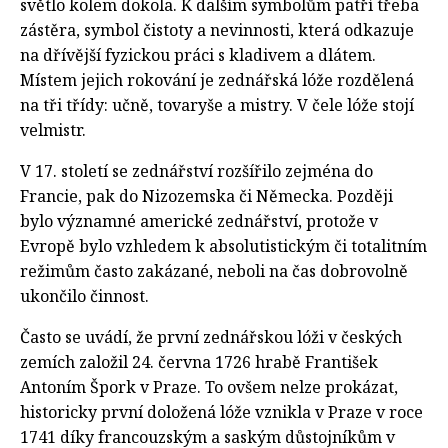
světlo kolem dokola. K dalším symbolům patří třeba
zástěra, symbol čistoty a nevinnosti, která odkazuje
na dřívější fyzickou práci s kladivem a dlátem.
Místem jejich rokování je zednářská lóže rozdělená
na tři třídy: učně, tovaryše a mistry. V čele lóže stojí
velmistr.
V 17. století se zednářství rozšířilo zejména do
Francie, pak do Nizozemska či Německa. Později
bylo významné americké zednářství, protože v
Evropě bylo vzhledem k absolutistickým či totalitním
režimům často zakázané, neboli na čas dobrovolně
ukončilo činnost.
Často se uvádí, že první zednářskou lóži v českých
zemích založil 24. června 1726 hrabě František
Antoním Špork v Praze. To ovšem nelze prokázat,
historicky první doložená lóže vznikla v Praze v roce
1741 díky francouzským a saským důstojníkům v