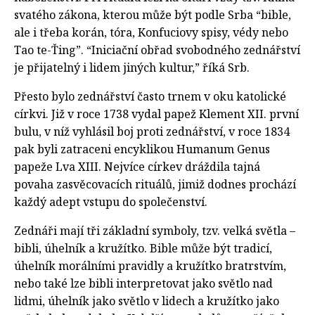
svatého zákona, kterou může být podle Srba “bible,
ale i třeba korán, tóra, Konfuciovy spisy, védy nebo
Tao te-Ťing”. “Iniciační obřad svobodného zednářství
je přijatelný i lidem jiných kultur,” říká Srb.
Přesto bylo zednářství často trnem v oku katolické
církvi. Již v roce 1738 vydal papež Klement XII. první
bulu, v níž vyhlásil boj proti zednářství, v roce 1834
pak byli zatraceni encyklikou Humanum Genus
papeže Lva XIII. Nejvíce církev dráždila tajná
povaha zasvěcovacích rituálů, jimiž dodnes prochází
každý adept vstupu do společenství.
Zednáři mají tři základní symboly, tzv. velká světla –
bibli, úhelník a kružítko. Bible může být tradicí,
úhelník morálními pravidly a kružítko bratrstvím,
nebo také lze bibli interpretovat jako světlo nad
lidmi, úhelník jako světlo v lidech a kružítko jako