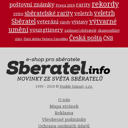
rekordy
poštovní známky
rarity
Praga 2018
veletrh
sběratelské rarity
veletrh
retro
Sběratel
výtvarné
veteráni
výstavy
vinyly
umění
youngtimery
zajímaví sběratelé
zkameněliny
Česká pošta
ČNB
zlato
Zlatá sbírka Václava Zapadlíka
1999 – 2020 ©
Double Impact, s.r.o.
O nás
Mapa stránek
Reklama
Všeobecné podmínky
Ochrana osobních údajů