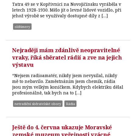
Tatra 49 se v Kopřivnici na Novojičínsku vyráběla v
letech 1928-1930. Mělo jít o levné lidové vozidlo, při
jehož výrobě se využívaly dostupné díly z […]
oldtimery
Nejraději mám zdánlivě neopravitelné
vraky, říká sběratel rádií a zve na jejich
výstavu
“Nejsem radioamatér, nikdy jsem nevysílal, nikdy
mě to nebavilo. Zaměstnáním jsem chemik, rádia
jsou mým velkým koníčkem. Kdybych elektriku dělal
profesionálně, tak bych na to […]
netradiční sběratelské obory
Rádia
Ještě do 4. června ukazuje Moravské
zemské muzeum veřejnosti vzácné