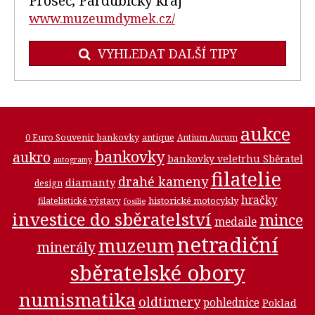
Proseč, Pardubický kraj
www.muzeumdymek.cz/
VYHLEDAT DALŠÍ TIPY
aukce
0 Euro Souvenir bankovky
antique
Antium Aurum
bankovky
aukro
bankovky veletrhu Sběratel
autogramy
filatelie
drahé kameny
diamanty
design
hračky
historické motocykly
filatelistické výstavy
fosilie
investice do sběratelství
mince
medaile
netradiční
muzeum
minerály
sběratelské obory
numismatika
oldtimery
pohlednice
Poklad