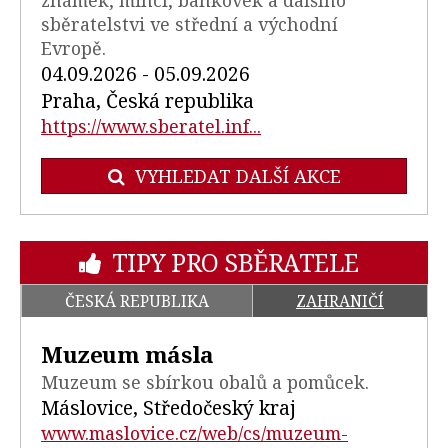
známek, mincí, bankovek a dalšího
sběratelstvi ve střední a východní
Evropě.
04.09.2026 - 05.09.2026
Praha, Česká republika
https://www.sberatel.inf...
VYHLEDAT DALŠÍ AKCE
TIPY PRO SBĚRATELE
ČESKÁ REPUBLIKA
ZAHRANIČÍ
Muzeum másla
Muzeum se sbírkou obalů a pomůcek.
Máslovice, Středočeský kraj
www.maslovice.cz/web/cs/muzeum-