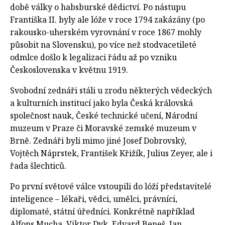
době války o habsburské dědictví. Po nástupu
Františka II. byly ale lóže v roce 1794 zakázány (po
rakousko-uherském vyrovnání v roce 1867 mohly
působit na Slovensku), po více než stodvacetileté
odmlce došlo k legalizaci řádu až po vzniku
Československa v květnu 1919.
Svobodní zednáři stáli u zrodu některých vědeckých
a kulturních institucí jako byla Česká královská
společnost nauk, České technické učení, Národní
muzeum v Praze či Moravské zemské muzeum v
Brně. Zednáři byli mimo jiné Josef Dobrovský,
Vojtěch Náprstek, František Křižík, Julius Zeyer, ale i
řada šlechticů.
Po první světové válce vstoupili do lóží představitelé
inteligence – lékaři, vědci, umělci, právníci,
diplomaté, státní úředníci. Konkrétně například
Alfons Mucha, Viktor Dyk, Edvard Beneš, Jan