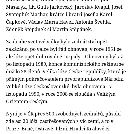
Masaryk, Jiří Guth-Jarkovský, Jaroslav Kvapil, Josef
Svatopluk Machar, krátce i bratři Josef a Karel
Čapkové, Václav Maria Havel, Antonín Švehla,
Zdeněk Štěpánek či Martin Štěpánek.
Za druhé světové války bylo zednářství opět
zakázáno, po válce byl řád obnoven, v roce 1951 se
ale lóže opět dobrovolně “uspaly”. Obnoveny byl až
po listopadu 1989, konce komunistického režimu se
dožilo 28 členů. Veliká lóže České republiky, která je
přímým pokračovatelem prvorepublikové Národní
Veliké Lóže Československé, byla obnovena 17.
listopadu 1990, v roce 2008 se sloučila s Velikým
Orientem Českým.
Nyní je v ČR přes 500 svobodných zednářů, působí
zde asi 30 lóží, zastřešovaných z víc zemí, a to v
Praze, Brně, Ostravě, Plzni, Hradci Králové či