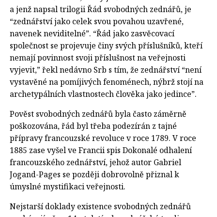
a jenž napsal trilogii Řád svobodných zednářů, je
“zednářství jako celek svou povahou uzavřené,
navenek neviditelné”. “Řád jako zasvěcovací
společnost se projevuje činy svých příslušníků, kteří
nemají povinnost svoji příslušnost na veřejnosti
vyjevit,” řekl nedávno Srb s tím, že zednářství “není
vystavěné na pomíjivých fenoménech, nýbrž stojí na
archetypálních vlastnostech člověka jako jedince”.
Pověst svobodných zednářů byla často záměrně
poškozována, řád byl třeba podezírán z tajné
přípravy francouzské revoluce v roce 1789. V roce
1885 zase vyšel ve Francii spis Dokonalé odhalení
francouzského zednářství, jehož autor Gabriel
Jogand-Pages se později dobrovolně přiznal k
úmyslné mystifikaci veřejnosti.
Nejstarší doklady existence svobodných zednářů