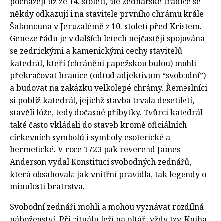
pocházejí už ze 14. století, ale zednářské tradice se
někdy odkazují i na stavitele prvního chrámu krále
Šalamouna v Jeruzalémě z 10. století před Kristem.
Geneze řádu je v dalších letech nejčastěji spojována
se zednickými a kamenickými cechy stavitelů
katedrál, kteří (chráněni papežskou bulou) mohli
překračovat hranice (odtud adjektivum “svobodní”)
a budovat na zakázku velkolepé chrámy. Řemeslníci
si poblíž katedrál, jejichž stavba trvala desetiletí,
stavěli lóže, tedy dočasné příbytky. Tvůrci katedrál
také často vkládali do staveb kromě oficiálních
církevních symbolů i symboly esoterické a
hermetické. V roce 1723 pak reverend James
Anderson vydal Konstituci svobodných zednářů,
která obsahovala jak vnitřní pravidla, tak legendy o
minulosti bratrstva.
Svobodní zednáři mohli a mohou vyznávat rozdílná
náboženství. Při rituálu leží na oltáři vždy tzv. Kniha