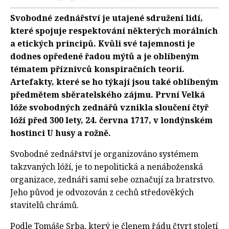
Svobodné zednářství je utajené sdružení lidí,
které spojuje respektování některých morálních
a etických principů. Kvůli své tajemnosti je
dodnes opředené řadou mýtů a je oblíbeným
tématem příznivců konspiračních teorií.
Artefakty, které se ho týkají jsou také oblíbeným
předmětem sběratelského zájmu. První Velká
lóže svobodných zednářů vznikla sloučení čtyř
lóží před 300 lety, 24. června 1717, v londýnském
hostinci U husy a rožně.
Svobodné zednářství je organizováno systémem
takzvaných lóží, je to nepolitická a nenáboženská
organizace, zednáři sami sebe označují za bratrstvo.
Jeho původ je odvozován z cechů středověkých
stavitelů chrámů.
Podle Tomáše Srba, který je členem řádu čtvrt století