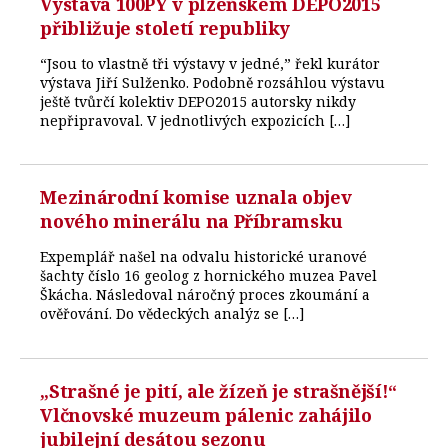
Výstava 100PY v plzeňském DEPO2015
přibližuje století republiky
“Jsou to vlastně tři výstavy v jedné,” řekl kurátor
výstava Jiří Sulženko. Podobně rozsáhlou výstavu
ještě tvůrčí kolektiv DEPO2015 autorsky nikdy
nepřipravoval. V jednotlivých expozicích […]
Mezinárodní komise uznala objev
nového minerálu na Příbramsku
Expemplář našel na odvalu historické uranové
šachty číslo 16 geolog z hornického muzea Pavel
Škácha. Následoval náročný proces zkoumání a
ověřování. Do vědeckých analýz se […]
„Strašné je pití, ale žízeň je strašnější!“
Vlčnovské muzeum pálenic zahájilo
jubilejní desátou sezonu