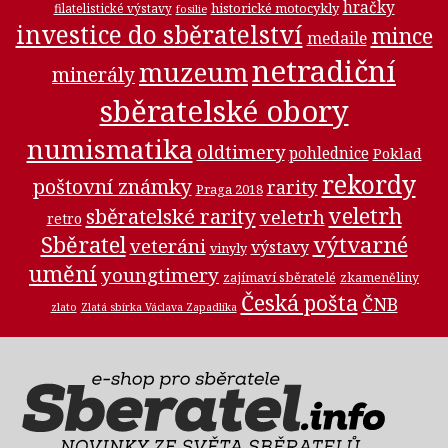
hračky
historické motocykly
filatelistické výstavy
fosilie
investice do sběratelství
mince
medaile
netradiční
muzeum
minerály
sběratelské obory
numismatika
oldtimery
pohlednice
Poklad
rekordy
poštovní známky
rarity
Praga 2018
veletrh
sběratelské rarity
veletrh
retro
Sběratel
výtvarné
veteráni
výstavy
vinyly
umění
youngtimery
zajímaví sběratelé
zkameněliny
Česká pošta
ČNB
zlato
Zlatá sbírka Václava Zapadlíka