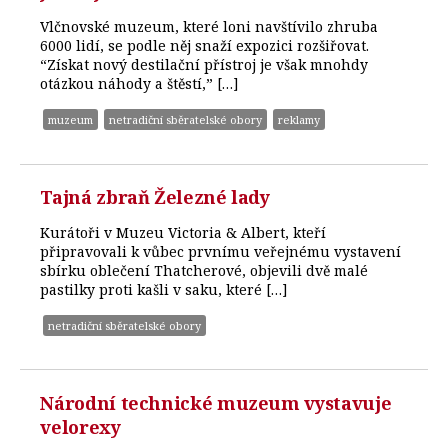
Vlčnovské muzeum, které loni navštívilo zhruba
6000 lidí, se podle něj snaží expozici rozšiřovat.
“Získat nový destilační přístroj je však mnohdy
otázkou náhody a štěstí,” […]
muzeum
netradiční sběratelské obory
reklamy
Tajná zbraň Železné lady
Kurátoři v Muzeu Victoria & Albert, kteří
připravovali k vůbec prvnímu veřejnému vystavení
sbírku oblečení Thatcherové, objevili dvě malé
pastilky proti kašli v saku, které […]
netradiční sběratelské obory
Národní technické muzeum vystavuje
velorexy