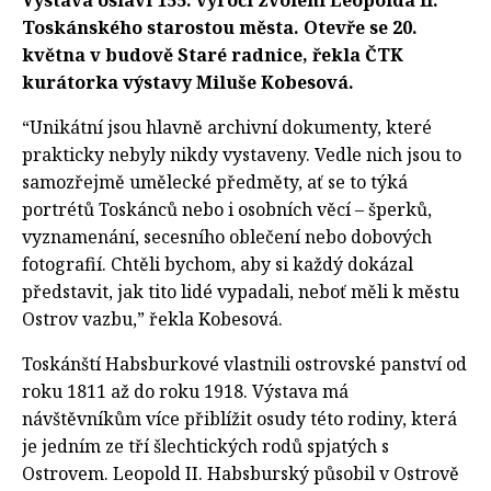
Výstava oslaví 155. výročí zvolení Leopolda II.
Toskánského starostou města. Otevře se 20.
května v budově Staré radnice, řekla ČTK
kurátorka výstavy Miluše Kobesová.
“Unikátní jsou hlavně archivní dokumenty, které
prakticky nebyly nikdy vystaveny. Vedle nich jsou to
samozřejmě umělecké předměty, ať se to týká
portrétů Toskánců nebo i osobních věcí – šperků,
vyznamenání, secesního oblečení nebo dobových
fotografií. Chtěli bychom, aby si každý dokázal
představit, jak tito lidé vypadali, neboť měli k městu
Ostrov vazbu,” řekla Kobesová.
Toskánští Habsburkové vlastnili ostrovské panství od
roku 1811 až do roku 1918. Výstava má
návštěvníkům více přiblížit osudy této rodiny, která
je jedním ze tří šlechtických rodů spjatých s
Ostrovem. Leopold II. Habsburský působil v Ostrově