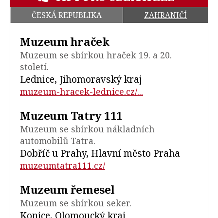
ČESKÁ REPUBLIKA
ZAHRANIČÍ
Muzeum hraček
Muzeum se sbírkou hraček 19. a 20.
století.
Lednice, Jihomoravský kraj
muzeum-hracek-lednice.cz/...
Muzeum Tatry 111
Muzeum se sbírkou nákladních
automobilů Tatra.
Dobříč u Prahy, Hlavní město Praha
muzeumtatra111.cz/
Muzeum řemesel
Muzeum se sbírkou seker.
Konice, Olomoucký kraj