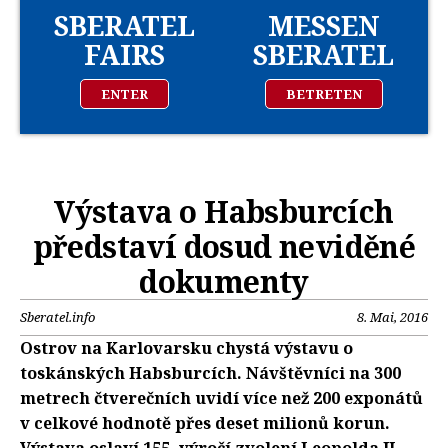
SBERATEL
MESSEN
FAIRS
SBERATEL
ENTER
BETRETEN
Výstava o Habsburcích
představí dosud neviděné
dokumenty
Sberatel.info
8. Mai, 2016
Ostrov na Karlovarsku chystá výstavu o
toskánských Habsburcích. Návštěvníci na 300
metrech čtverečních uvidí více než 200 exponátů
v celkové hodnotě přes deset milionů korun.