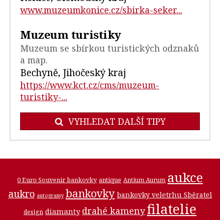
www.muzeumkonice.cz/sbirka-seker...
Muzeum turistiky
Muzeum se sbírkou turistických odznaků
a map.
Bechyně, Jihočeský kraj
https://www.kct.cz/cms/muzeum-
turistiky-...
VYHLEDAT DALŠÍ TIPY
aukce
0 Euro Souvenir bankovky
antique
Antium Aurum
bankovky
aukro
bankovky veletrhu Sběratel
autogramy
filatelie
drahé kameny
diamanty
design