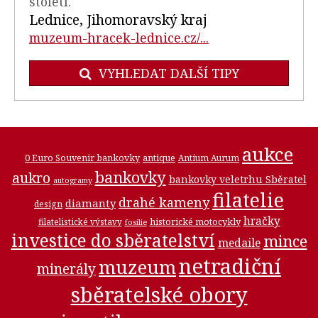
století.
Lednice, Jihomoravský kraj
muzeum-hracek-lednice.cz/...
VYHLEDAT DALŠÍ TIPY
aukce
0 Euro Souvenir bankovky
antique
Antium Aurum
bankovky
aukro
bankovky veletrhu Sběratel
autogramy
filatelie
drahé kameny
diamanty
design
hračky
historické motocykly
filatelistické výstavy
fosilie
investice do sběratelství
mince
medaile
netradiční
muzeum
minerály
sběratelské obory