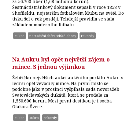
za 56.700 liber (1,68 milionu korun).
Šestnáctistránkový dokument sepsali v roce 1858 v
Sheffieldu, nejstarším fotbalovém klubu na světě. Do
tisku šel o rok později. Tehdejší pravidla se stala
základem moderního fotbalu.
aukce
netradiční sběratelské obory
rekordy
Na Aukru byl opět největší zájem o
mince. S jednou výjimkou
Žebříčku největších aukcí aukčního portálu Aukro v
lednu opět vévodily mince. Na první místo se
podobně jako v prosinci vyšplhala sada novoražeb
Svatováclavských dukátů, která se prodala za
1,550.600 korun. Mezi první desítkou je i socha
Otakara Švece.
aukce
aukro
rekordy