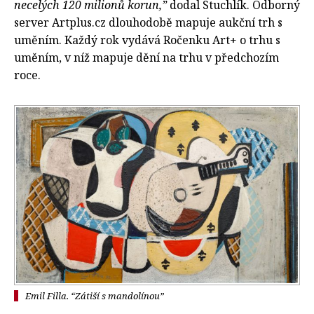
necelých 120 milionů korun,”
dodal Stuchlík. Odborný
server Artplus.cz dlouhodobě mapuje aukční trh s
uměním. Každý rok vydává Ročenku Art+ o trhu s
uměním, v níž mapuje dění na trhu v předchozím
roce.
Emil Filla. “Zátiší s mandolínou”