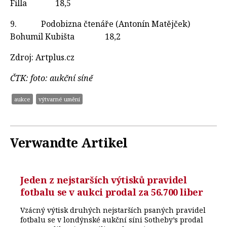
Filla 18,5
9. Podobizna čtenáře (Antonín Matějček)
Bohumil Kubišta 18,2
Zdroj: Artplus.cz
ČTK: foto: aukční síně
aukce
výtvarné umění
Verwandte Artikel
Jeden z nejstarších výtisků pravidel
fotbalu se v aukci prodal za 56.700 liber
Vzácný výtisk druhých nejstarších psaných pravidel
fotbalu se v londýnské aukční síni Sotheby’s prodal