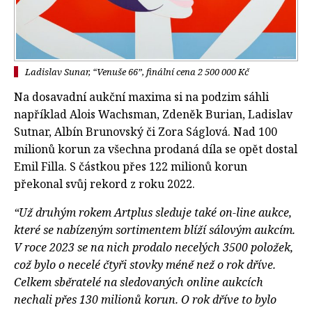
Ladislav Sunar, “Venuše 66”, finální cena 2 500 000 Kč
Na dosavadní aukční maxima si na podzim sáhli
například Alois Wachsman, Zdeněk Burian, Ladislav
Sutnar, Albín Brunovský či Zora Ságlová. Nad 100
milionů korun za všechna prodaná díla se opět dostal
Emil Filla. S částkou přes 122 milionů korun
překonal svůj rekord z roku 2022.
“Už druhým rokem Artplus sleduje také on-line aukce,
které se nabízeným sortimentem blíží sálovým aukcím.
V roce 2023 se na nich prodalo necelých 3500 položek,
což bylo o necelé čtyři stovky méně než o rok dříve.
Celkem sběratelé na sledovaných online aukcích
nechali přes 130 milionů korun. O rok dříve to bylo