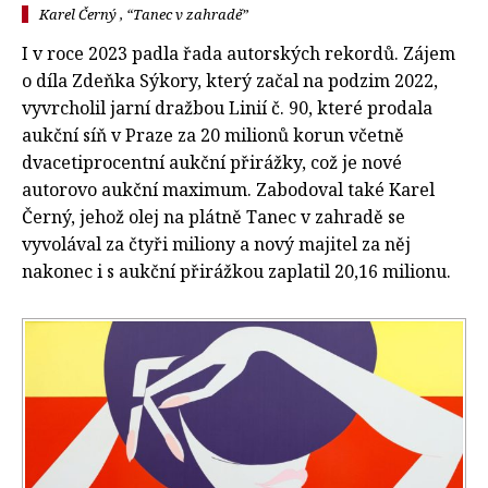
Karel Černý , “Tanec v zahradě”
I v roce 2023 padla řada autorských rekordů. Zájem
o díla Zdeňka Sýkory, který začal na podzim 2022,
vyvrcholil jarní dražbou Linií č. 90, které prodala
aukční síň v Praze za 20 milionů korun včetně
dvacetiprocentní aukční přirážky, což je nové
autorovo aukční maximum. Zabodoval také Karel
Černý, jehož olej na plátně Tanec v zahradě se
vyvolával za čtyři miliony a nový majitel za něj
nakonec i s aukční přirážkou zaplatil 20,16 milionu.