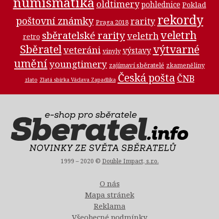
numismatika
oldtimery
pohlednice
Poklad
rekordy
poštovní známky
rarity
Praga 2018
veletrh
sběratelské rarity
veletrh
retro
Sběratel
výtvarné
veteráni
výstavy
vinyly
umění
youngtimery
zajímaví sběratelé
zkameněliny
Česká pošta
ČNB
zlato
Zlatá sbírka Václava Zapadlíka
1999 – 2020 ©
Double Impact, s.r.o.
O nás
Mapa stránek
Reklama
Všeobecné podmínky