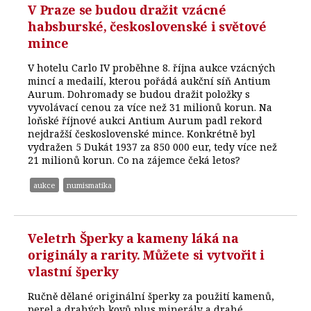
V Praze se budou dražit vzácné
habsburské, československé i světové
mince
V hotelu Carlo IV proběhne 8. října aukce vzácných
mincí a medailí, kterou pořádá aukční síň Antium
Aurum. Dohromady se budou dražit položky s
vyvolávací cenou za více než 31 milionů korun. Na
loňské říjnové aukci Antium Aurum padl rekord
nejdražší československé mince. Konkrétně byl
vydražen 5 Dukát 1937 za 850 000 eur, tedy více než
21 milionů korun. Co na zájemce čeká letos?
aukce
numismatika
Veletrh Šperky a kameny láká na
originály a rarity. Můžete si vytvořit i
vlastní šperky
Ručně dělané originální šperky za použití kamenů,
perel a drahých kovů plus minerály a drahé