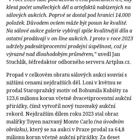
klesá počet uměleckých děl a artefaktů nabízených na
sálových aukcích. Poprvé se dostal pod hranici 14.000
položek. Důvodem ovšem může být posun ke kvalitě.
Na sálové aukce galerie vybírají spíše kvalitnější díla a
ostatní prodávají v on-line aukcích. I proto v roce 2023
udržely padesátiprocentní prodejní úspěšnost, což je
výrazně nad dlouhodobým průměrem,”
uvedl Jan
Stuchlík, šéfredaktor odborného serveru Artplus.cz.
Propad v celkovém obratu sálových aukcí souvisí s
nižšími cenami nejdražších děl. Loni v květnu se
prodal Staropražský motiv od Bohumila Kubišty za
123,6 milionu korun včetně dvacetiprocentní aukční
přirážky, čímž vytvořil nový tuzemský aukční
rekord. Nejdražším dílem roku 2023 stal obraz
malířky Toyen nazvaný Monte Carlo
(na úvodním
obrázku)
, který se na aukci v Praze prodal za 64,8
milionu korun včetně aukční přirážky. Za deset