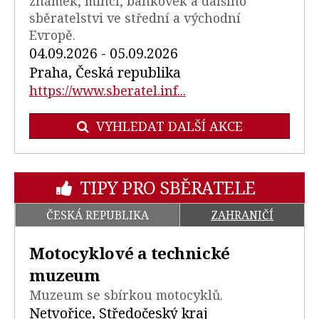
známek, mincí, bankovek a dalšího
sběratelstvi ve střední a východní
Evropě.
04.09.2026 - 05.09.2026
Praha, Česká republika
https://www.sberatel.inf...
VYHLEDAT DALŠÍ AKCE
TIPY PRO SBĚRATELE
ČESKÁ REPUBLIKA
ZAHRANIČÍ
Motocyklové a technické
muzeum
Muzeum se sbírkou motocyklů.
Netvořice, Středočeský kraj