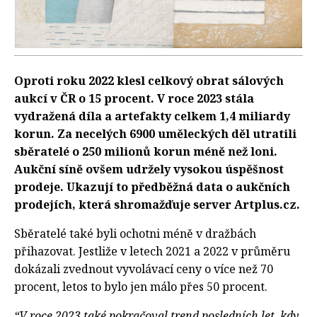
Oproti roku 2022 klesl celkový obrat sálových
aukcí v ČR o 15 procent. V roce 2023 stála
vydražená díla a artefakty celkem 1,4 miliardy
korun. Za necelých 6900 uměleckých děl utratili
sběratelé o 250 milionů korun méně než loni.
Aukční síně ovšem udržely vysokou úspěšnost
prodeje. Ukazují to předběžná data o aukčních
prodejích, která shromažďuje server Artplus.cz.
Sběratelé také byli ochotni méně v dražbách
přihazovat. Jestliže v letech 2021 a 2022 v průměru
dokázali zvednout vyvolávací ceny o více než 70
procent, letos to bylo jen málo přes 50 procent.
“V roce 2023 také pokračoval trend posledních let, kdy