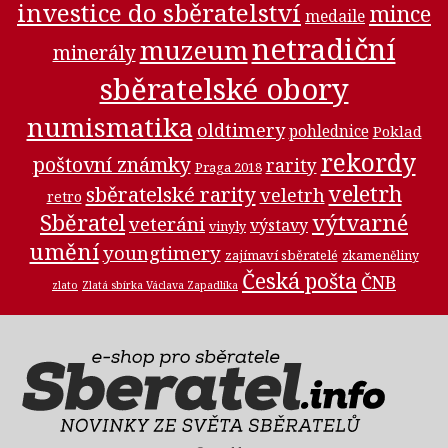
investice do sběratelství
mince
medaile
netradiční
muzeum
minerály
sběratelské obory
numismatika
oldtimery
pohlednice
Poklad
rekordy
poštovní známky
rarity
Praga 2018
veletrh
sběratelské rarity
veletrh
retro
Sběratel
výtvarné
veteráni
výstavy
vinyly
umění
youngtimery
zajímaví sběratelé
zkameněliny
Česká pošta
ČNB
zlato
Zlatá sbírka Václava Zapadlíka