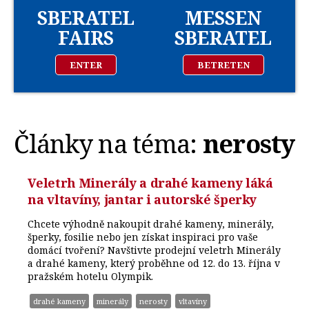
SBERATEL
MESSEN
FAIRS
SBERATEL
ENTER
BETRETEN
Články na téma:
nerosty
Veletrh Minerály a drahé kameny láká
na vltavíny, jantar i autorské šperky
Chcete výhodně nakoupit drahé kameny, minerály,
šperky, fosilie nebo jen získat inspiraci pro vaše
domácí tvoření? Navštivte prodejní veletrh Minerály
a drahé kameny, který proběhne od 12. do 13. října v
pražském hotelu Olympik.
drahé kameny
minerály
nerosty
vltavíny