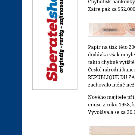
Chybotisk bankovky
Zaire pak za 552.00
Papír na tisk této 2
dodávka však omylem
takto chybně vytišt
České národní bance
REPUBLIQUE DU ZAIRE
zachovalo méně než 
Nového majitele při
emise z roku 1958, k
Vyvolávala se za 20.