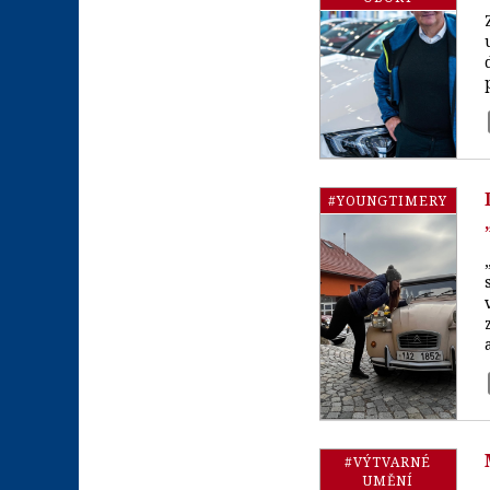
#YOUNGTIMERY
#VÝTVARNÉ
UMĚNÍ