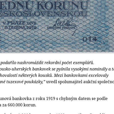
 podařilo nashromáždit rekordní počet exemplářů.
kousko-uherských bankovek se pyšnila vysokými nominály a t
chovalostí některých kousků. Mezi bankovkami excelovaly
ané tuzexové poukázky,”
uvedl spolumajitel aukční společno
unová bankovka z roku 1919 s chybným datem se podle
a za 660.000 korun.