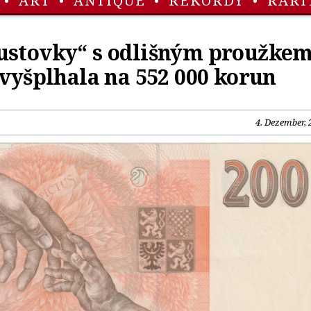
•
ART
•
ANTIQUE
•
REKORDY
•
RARI
ustovky“ s odlišným proužke
 vyšplhala na 552 000 korun
4. Dezember, 