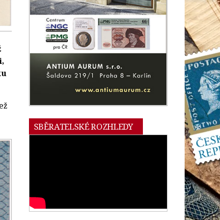
ž
i,
ku
ež
SBĚRATELSKÉ ROZHLEDY