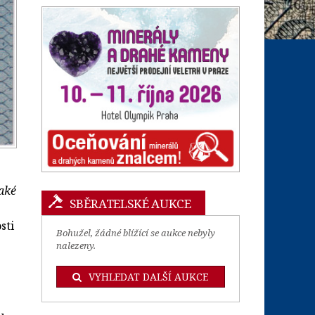
aké
SBĚRATELSKÉ AUKCE
sti
Bohužel, žádné blížící se aukce nebyly
nalezeny.
VYHLEDAT DALŠÍ AUKCE