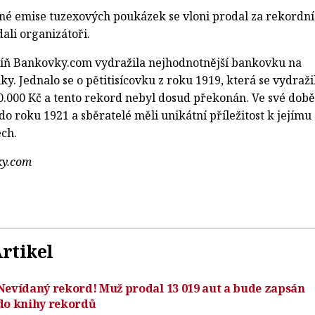
ejné emise tuzexových poukázek se vloni prodal za rekordn
dali organizátoři.
síň Bankovky.com vydražila nejhodnotnější bankovku na
y. Jednalo se o pětitisícovku z roku 1919, která se vydraži
0.000 Kč a tento rekord nebyl dosud překonán. Ve své době
o roku 1921 a sběratelé měli unikátní příležitost k jejímu
ech.
vky.com
rtikel
Nevídaný rekord! Muž prodal 13 019 aut a bude zapsán
do knihy rekordů