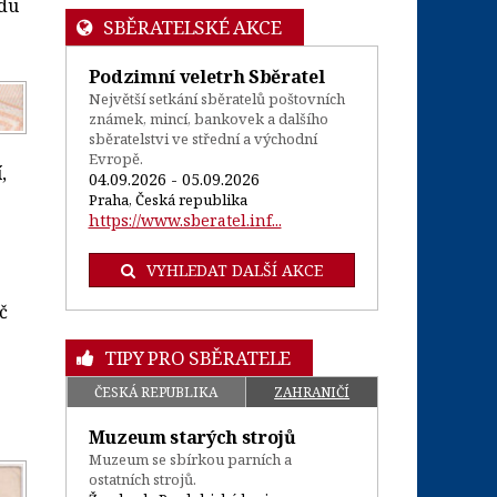
 du
SBĚRATELSKÉ AKCE
Podzimní veletrh Sběratel
Největší setkání sběratelů poštovních
známek, mincí, bankovek a dalšího
sběratelstvi ve střední a východní
Evropě.
,
04.09.2026 - 05.09.2026
Praha, Česká republika
https://www.sberatel.inf...
VYHLEDAT DALŠÍ AKCE
č
TIPY PRO SBĚRATELE
ČESKÁ REPUBLIKA
ZAHRANIČÍ
Muzeum starých strojů
Muzeum se sbírkou parních a
ostatních strojů.