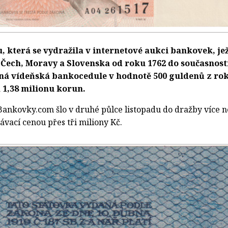
, která se vydražila v internetové aukci bankovek, je
Čech, Moravy a Slovenska od roku 1762 do současnost
vaná vídeňská bankocedule v hodnotě 500 guldenů z ro
a 1,38 milionu korun.
 Bankovky.com šlo v druhé půlce listopadu do dražby více n
ávací cenou přes tři miliony Kč.