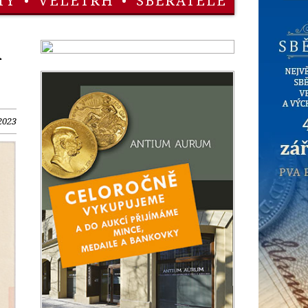
TY
•
VELETRH
•
SBĚRATELÉ
m
2023