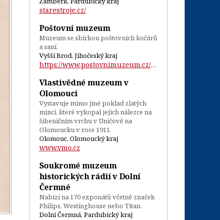
Žamberk, Pardubický kraj
starestroje.cz/
Poštovní muzeum
Muzeum se sbírkou poštovních kočárů
a saní.
Vyšší Brod, Jihočeský kraj
https://www.postovnimuzeum.cz/cs/expozic...
Vlastivědné muzeum v
Olomouci
Vystavuje mimo jiné poklad zlatých
mincí, které vykopal jejich nálezce na
šibeničním vrchu v Uničově na
Olomoucku v roce 1911.
Olomouc, Olomoucký kraj
www.vmo.cz
Soukromé muzeum
historických rádií v Dolní
Čermné
Nabízí na 170 exponátů včetně značek
Philips, Westinghouse nebo Titan.
Dolní Čermná, Pardubický kraj