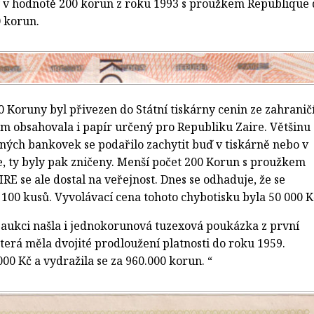
 v hodnotě 200 korun z roku 1993 s proužkem Republique
0 korun.
00 Koruny byl přivezen do Státní tiskárny cenin ze zahraničí
 obsahovala i papír určený pro Republiku Zaire. Většinu
ěných bankovek se podařilo zachytit buď v tiskárně nebo v
, ty byly pak zničeny. Menší počet 200 Korun s proužkem
 se ale dostal na veřejnost. Dnes se odhaduje, že se
100 kusů. Vyvolávací cena tohoto chybotisku byla 50 000 K
 aukci našla i jednokorunová tuzexová poukázka z první
terá měla dvojité prodloužení platnosti do roku 1959.
000 Kč a vydražila se za 960.000 korun. “