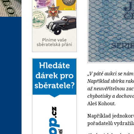
„V páté aukci se nám
Například sbírka ra
až neuvěřitelnou za
chybotisky a dochov
Aleš Kohout.
Například jednokor
pořadatelů vydražil