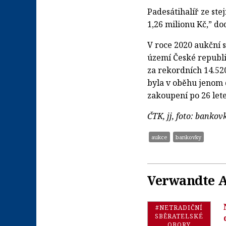
Padesátihalíř ze st
1,26 milionu Kč,” do
V roce 2020 aukční 
území České republik
za rekordních 14.52
byla v oběhu jenom d
zakoupení po 26 let
ČTK, jj, foto: banko
aukce
bankovky
Verwandte A
#NETRADIČNÍ
SBĚRATELSKÉ
OBORY