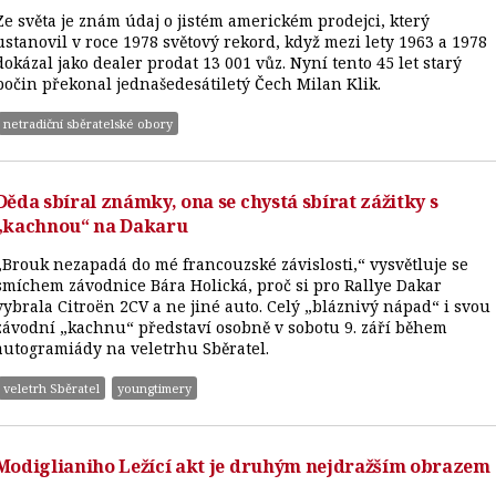
Ze světa je znám údaj o jistém americkém prodejci, který
ustanovil v roce 1978 světový rekord, když mezi lety 1963 a 1978
dokázal jako dealer prodat 13 001 vůz. Nyní tento 45 let starý
počin překonal jednašedesátiletý Čech Milan Klik.
netradiční sběratelské obory
Děda sbíral známky, ona se chystá sbírat zážitky s
„kachnou“ na Dakaru
„Brouk nezapadá do mé francouzské závislosti,“ vysvětluje se
smíchem závodnice Bára Holická, proč si pro Rallye Dakar
vybrala Citroën 2CV a ne jiné auto. Celý „bláznivý nápad“ i svou
závodní „kachnu“ představí osobně v sobotu 9. září během
autogramiády na veletrhu Sběratel.
veletrh Sběratel
youngtimery
Modiglianiho Ležící akt je druhým nejdražším obrazem