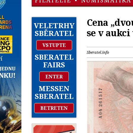
FILATELIE
•
NUMISMATIKA
Cena „dvo
VELETRHY
se v aukci
SBĚRATEL
VSTUPTE
Sberatel.info
SBERATEL
FAIRS
ENTER
MESSEN
SBERATEL
BETRETEN