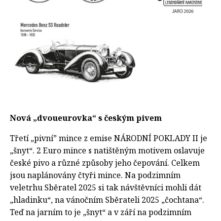
Nová „dvoueurovka“ s českým pivem
Třetí „pivní” mince z emise NÁRODNÍ POKLADY II je
„šnyt“. 2 Euro mince s natištěným motivem oslavuje
české pivo a různé způsoby jeho čepování. Celkem
jsou naplánovány čtyři mince. Na podzimním
veletrhu Sběratel 2025 si tak návštěvníci mohli dát
„hladinku“, na vánočním Sběrateli 2025 „čochtana“.
Teď na jarním to je „šnyt“ a v září na podzimním