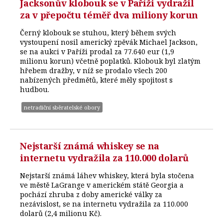
Jacksonův klobouk se v Paříži vydražil
za v přepočtu téměř dva miliony korun
Černý klobouk se stuhou, který během svých
vystoupení nosil americký zpěvák Michael Jackson,
se na aukci v Paříži prodal za 77.640 eur (1,9
milionu korun) včetně poplatků. Klobouk byl zlatým
hřebem dražby, v níž se prodalo všech 200
nabízených předmětů, které měly spojitost s
hudbou.
netradiční sběratelské obory
Nejstarší známá whiskey se na
internetu vydražila za 110.000 dolarů
Nejstarší známá láhev whiskey, která byla stočena
ve městě LaGrange v americkém státě Georgia a
pochází zhruba z doby americké války za
nezávislost, se na internetu vydražila za 110.000
dolarů (2,4 milionu Kč).