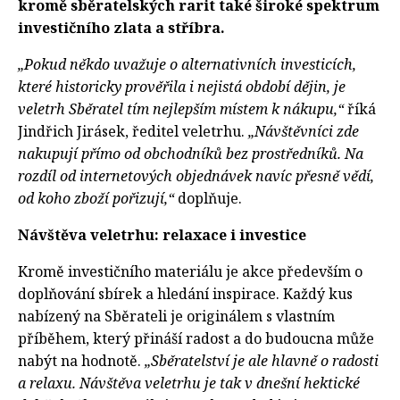
kromě sběratelských rarit také široké spektrum
investičního zlata a stříbra.
„Pokud někdo uvažuje o alternativních investicích,
které historicky prověřila i nejistá období dějin, je
veletrh Sběratel tím nejlepším místem k nákupu,“
říká
Jindřich Jirásek, ředitel veletrhu.
„Návštěvníci zde
nakupují přímo od obchodníků bez prostředníků. Na
rozdíl od internetových objednávek navíc přesně vědí,
od koho zboží pořizují,“
doplňuje.
Návštěva veletrhu: relaxace i investice
Kromě investičního materiálu je akce především o
doplňování sbírek a hledání inspirace. Každý kus
nabízený na Sběrateli je originálem s vlastním
příběhem, který přináší radost a do budoucna může
nabýt na hodnotě.
„Sběratelství je ale hlavně o radosti
a relaxu. Návštěva veletrhu je tak v dnešní hektické