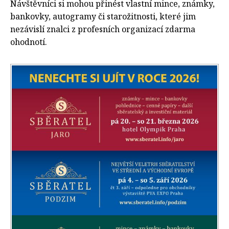
Návštěvníci si mohou přinést vlastní mince, známky,
bankovky, autogramy či starožitnosti, které jim
nezávislí znalci z profesních organizací zdarma
ohodnotí.