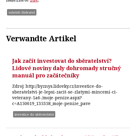
veletrh Sběratel
Verwandte Artikel
Jak začít investovat do sběratelství?
Lidové noviny daly dohromady stručný
manuál pro začátečníky
Zdroj: http://byznys.lidovky.cz/investice-do-
sberatelstvi-je-lepsi-zacit-se-zlatymi-mincemi-ci-
veterany-1a6-/moje-penize.aspx?
c=A150619_135358_moje-penize_pave
investice do sběratelství