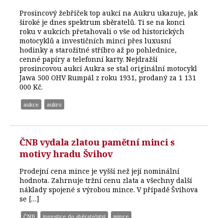
Prosincový žebříček top aukcí na Aukru ukazuje, jak
široké je dnes spektrum sběratelů. Ti se na konci
roku v aukcích přetahovali o vše od historických
motocyklů a investičních mincí přes luxusní
hodinky a starožitné stříbro až po pohlednice,
cenné papíry a telefonní karty. Nejdražší
prosincovou aukcí Aukra se stal originální motocykl
Jawa 500 OHV Rumpál z roku 1931, prodaný za 1 131
000 Kč.
aukce
aukro
ČNB vydala zlatou pamětní minci s
motivy hradu Švihov
Prodejní cena mince je vyšší než její nominální
hodnota. Zahrnuje tržní cenu zlata a všechny další
náklady spojené s výrobou mince. V případě Švihova
se […]
ČNB
investice do sběratelství
mince