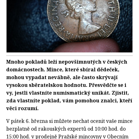
Mnoho pokladů leží nepovšimnutých v českých
domácnostech. Mince, které sbíral dědeček,
mohou vypadat nevábně, ale často skrývají
vysokou sběratelskou hodnotu. Přesvědčte se i
vy, jestli vlastníte numismatický unikát. Zjistit,
zda vlastníte poklad, vám pomohou znalci, kteří
věci rozumí.
V pátek 6. března si můžete nechat ocenit vaše mince
bezplatně od rakouských expertů od 10:00 hod. do
15:00 hod. v prodejně Pražské mincovny v Obecním