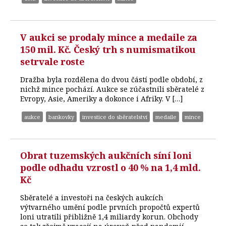
V aukci se prodaly mince a medaile za
150 mil. Kč. Český trh s numismatikou
setrvale roste
Dražba byla rozdělena do dvou částí podle období, z
nichž mince pochází. Aukce se zúčastnili sběratelé z
Evropy, Asie, Ameriky a dokonce i Afriky. V […]
aukce
bankovky
investice do sběratelství
medaile
mince
Obrat tuzemských aukčních síní loni
podle odhadu vzrostl o 40 % na 1,4 mld.
Kč
Sběratelé a investoři na českých aukcích
výtvarného umění podle prvních propočtů expertů
loni utratili přibližně 1,4 miliardy korun. Obchody