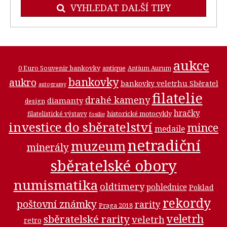
VYHLEDAT DALŠÍ TIPY
aukce
0 Euro Souvenir bankovky
antique
Antium Aurum
bankovky
aukro
bankovky veletrhu Sběratel
autogramy
filatelie
drahé kameny
diamanty
design
hračky
historické motocykly
filatelistické výstavy
fosilie
investice do sběratelství
mince
medaile
netradiční
muzeum
minerály
sběratelské obory
numismatika
oldtimery
pohlednice
Poklad
rekordy
poštovní známky
rarity
Praga 2018
veletrh
sběratelské rarity
veletrh
retro