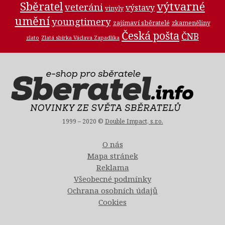
Sběratel
výtvarné
veteráni
výstavy
vinyly
umění
youngtimery
zajímaví sběratelé
zkameněliny
Česká pošta
ČNB
zlato
Zlatá sbírka Václava Zapadlíka
1999 – 2020 ©
Double Impact, s.r.o.
O nás
Mapa stránek
Reklama
Všeobecné podmínky
Ochrana osobních údajů
Cookies