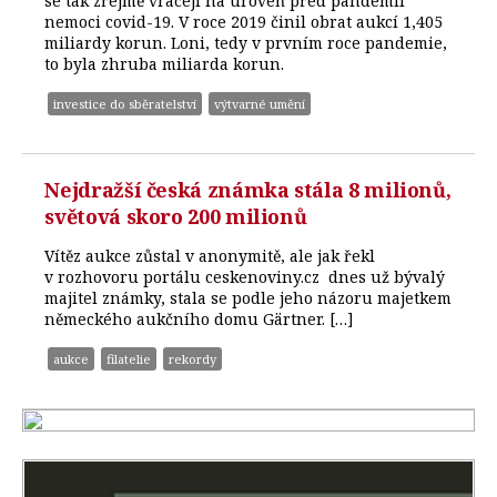
se tak zřejmě vracejí na úroveň před pandemií
nemoci covid-19. V roce 2019 činil obrat aukcí 1,405
miliardy korun. Loni, tedy v prvním roce pandemie,
to byla zhruba miliarda korun.
investice do sběratelství
výtvarné umění
Nejdražší česká známka stála 8 milionů,
světová skoro 200 milionů
Vítěz aukce zůstal v anonymitě, ale jak řekl
v rozhovoru portálu ceskenoviny.cz dnes už bývalý
majitel známky, stala se podle jeho názoru majetkem
německého aukčního domu Gärtner. […]
aukce
filatelie
rekordy