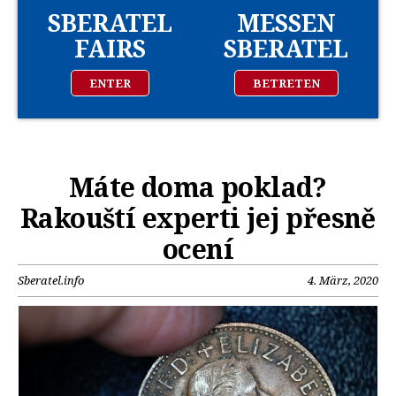
SBERATEL
MESSEN
FAIRS
SBERATEL
ENTER
BETRETEN
Máte doma poklad?
Rakouští experti jej přesně
ocení
Sberatel.info
4. März, 2020