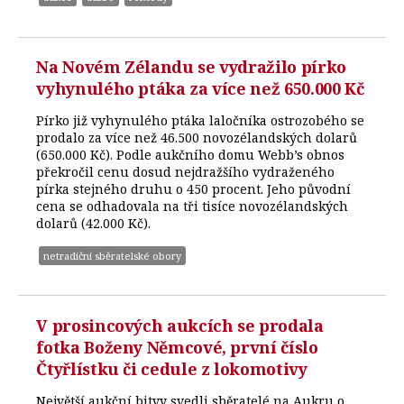
Na Novém Zélandu se vydražilo pírko
vyhynulého ptáka za více než 650.000 Kč
Pírko již vyhynulého ptáka laločníka ostrozobého se
prodalo za více než 46.500 novozélandských dolarů
(650.000 Kč). Podle aukčního domu Webb’s obnos
překročil cenu dosud nejdražšího vydraženého
pírka stejného druhu o 450 procent. Jeho původní
cena se odhadovala na tři tisíce novozélandských
dolarů (42.000 Kč).
netradiční sběratelské obory
V prosincových aukcích se prodala
fotka Boženy Němcové, první číslo
Čtyřlístku či cedule z lokomotivy
Největší aukční bitvy svedli sběratelé na Aukru o