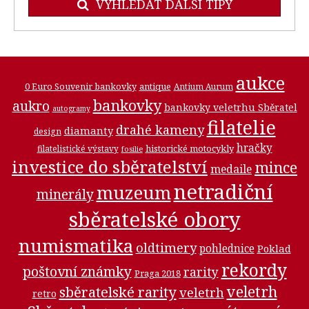
VYHLEDAT DALŠÍ TIPY
aukce
0 Euro Souvenir bankovky
antique
Antium Aurum
bankovky
aukro
bankovky veletrhu Sběratel
autogramy
filatelie
drahé kameny
diamanty
design
hračky
historické motocykly
filatelistické výstavy
fosilie
investice do sběratelství
mince
medaile
netradiční
muzeum
minerály
sběratelské obory
numismatika
oldtimery
pohlednice
Poklad
rekordy
poštovní známky
rarity
Praga 2018
veletrh
sběratelské rarity
veletrh
retro