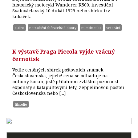
historický motocykl Wanderer K500, investiční
Svatováclavský 10 dukát 1929 nebo sbírku tzv.
kukaček.
aukro
netradiční sběratelské obory
numsimatika
veteráni
K výstavě Praga Piccola vyjde vzácný
černotisk
Vedle ceněných sbírek poštovních známek
Československa, jejichž cena se odhaduje na
miliony korun, jistě přitáhnou zvláštní pozornost
exponáty s katapultovými lety, Zeppelinovou poštou
Československa nebo […]
filatelie