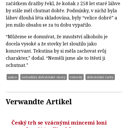
začátkem dražby řekl, že koňak z 258 let staré láhve
by stále měl chutnat dobře. Podmínky, v nichž byla
láhev dlouhá léta skladována, byly “velice dobré” a
jen málo obsahu se za tu dobu vypařilo.
“Můžeme se domnívat, že množství alkoholu je
docela vysoké a že stovky let sloužilo jako
konzervant. Tekutina by si měla zachovat svůj
charakter,” dodal. “Neměli jsme ale to štěstí ji
ochutnat.”
aukce
netradiční sběratelské obory
rekordy
sběratelské rarity
Verwandte Artikel
Český trh se vzácnými mincemi loni