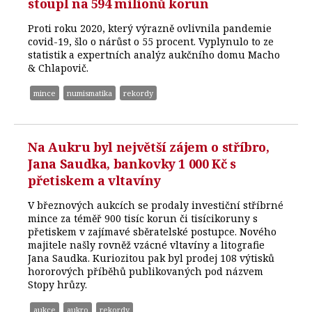
stoupl na 594 milionů korun
Proti roku 2020, který výrazně ovlivnila pandemie
covid-19, šlo o nárůst o 55 procent. Vyplynulo to ze
statistik a expertních analýz aukčního domu Macho
& Chlapovič.
mince
numismatika
rekordy
Na Aukru byl největší zájem o stříbro,
Jana Saudka, bankovky 1 000 Kč s
přetiskem a vltavíny
V březnových aukcích se prodaly investiční stříbrné
mince za téměř 900 tisíc korun či tisícikoruny s
přetiskem v zajímavé sběratelské postupce. Nového
majitele našly rovněž vzácné vltavíny a litografie
Jana Saudka. Kuriozitou pak byl prodej 108 výtisků
hororových příběhů publikovaných pod názvem
Stopy hrůzy.
aukce
aukro
rekordy