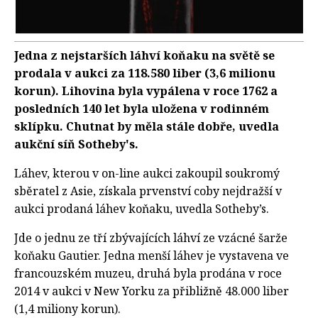
Jedna z nejstarších láhví koňaku na světě se
prodala v aukci za 118.580 liber (3,6 milionu
korun). Lihovina byla vypálena v roce 1762 a
posledních 140 let byla uložena v rodinném
sklípku. Chutnat by měla stále dobře, uvedla
aukční síň Sotheby's.
Láhev, kterou v on-line aukci zakoupil soukromý
sběratel z Asie, získala prvenství coby nejdražší v
aukci prodaná láhev koňaku, uvedla Sotheby’s.
Jde o jednu ze tří zbývajících láhví ze vzácné šarže
koňaku Gautier. Jedna menší láhev je vystavena ve
francouzském muzeu, druhá byla prodána v roce
2014 v aukci v New Yorku za přibližně 48.000 liber
(1,4 miliony korun).