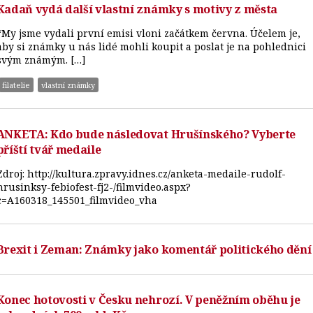
Kadaň vydá další vlastní známky s motivy z města
“My jsme vydali první emisi vloni začátkem června. Účelem je,
aby si známky u nás lidé mohli koupit a poslat je na pohlednici
svým známým. […]
filatelie
vlastní známky
ANKETA: Kdo bude následovat Hrušínského? Vyberte
příští tvář medaile
Zdroj: http://kultura.zpravy.idnes.cz/anketa-medaile-rudolf-
hrusinksy-febiofest-fj2-/filmvideo.aspx?
c=A160318_145501_filmvideo_vha
Brexit i Zeman: Známky jako komentář politického dění
Konec hotovosti v Česku nehrozí. V peněžním oběhu je