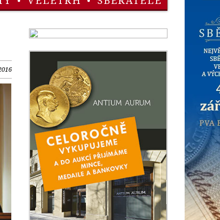
TY
•
VELETRH
•
SBĚRATELÉ
 2016