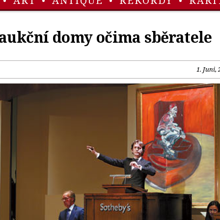
•
ART
•
ANTIQUE
•
REKORDY
•
RARI
 aukční domy očima sběratele
1. Juni,