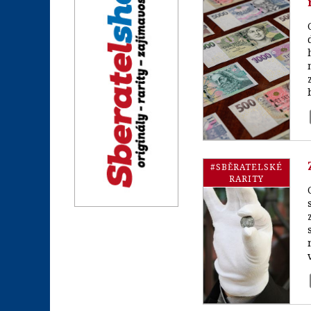
#SBĚRATELSKÉ
RARITY