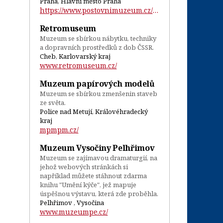
Praha, Hlavní město Praha
https://www.postovnimuzeum.cz/cs...
Retromuseum
Muzeum se sbírkou nábytku, techniky
a dopravních prostředků z dob ČSSR.
Cheb, Karlovarský kraj
www.retromuseum.cz/
Muzeum papírových modelů
Muzeum se sbírkou zmenšenin staveb
ze světa.
Police nad Metují, Královéhradecký
kraj
mpmpm.cz/
Muzeum Vysočiny Pelhřimov
Muzeum se zajímavou dramaturgií, na
jehož webových stránkách si
například můžete stáhnout zdarma
knihu "Umění kýče", jež mapuje
úspěšnou výstavu, která zde proběhla.
Pelhřimov , Vysočina
www.muzeumpe.cz/