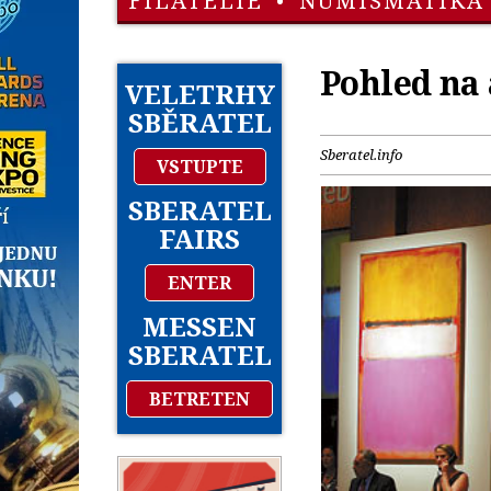
FILATELIE
•
NUMISMATIKA
Pohled na
VELETRHY
SBĚRATEL
Sberatel.info
VSTUPTE
SBERATEL
FAIRS
ENTER
MESSEN
SBERATEL
BETRETEN