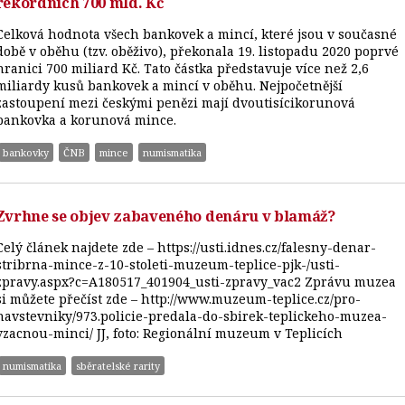
rekordních 700 mld. Kč
Celková hodnota všech bankovek a mincí, které jsou v současné
době v oběhu (tzv. oběživo), překonala 19. listopadu 2020 poprvé
hranici 700 miliard Kč. Tato částka představuje více než 2,6
miliardy kusů bankovek a mincí v oběhu. Nejpočetnější
zastoupení mezi českými penězi mají dvoutisícikorunová
bankovka a korunová mince.
bankovky
ČNB
mince
numismatika
Zvrhne se objev zabaveného denáru v blamáž?
Celý článek najdete zde – https://usti.idnes.cz/falesny-denar-
stribrna-mince-z-10-stoleti-muzeum-teplice-pjk-/usti-
zpravy.aspx?c=A180517_401904_usti-zpravy_vac2 Zprávu muzea
si můžete přečíst zde – http://www.muzeum-teplice.cz/pro-
navstevniky/973.policie-predala-do-sbirek-teplickeho-muzea-
vzacnou-minci/ JJ, foto: Regionální muzeum v Teplicích
numismatika
sběratelské rarity