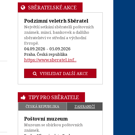
SBĚRATELSKÉ AKCE
Podzimní veletrh Sběratel
Největší setkání sběratelů poštovních
známek, mincí, bankovek a dalšího
sběratelstvi ve střední a východní
Evropě.
04.09.2026 - 05.09.2026
Praha, Česká republika
https://www.sberatel.inf...
VYHLEDAT DALŠÍ AKCE
TIPY PRO SBĚRATELE
ČESKÁ REPUBLIKA
ZAHRANIČÍ
Poštovní muzeum
Muzeum se sbírkou poštovních
známek.