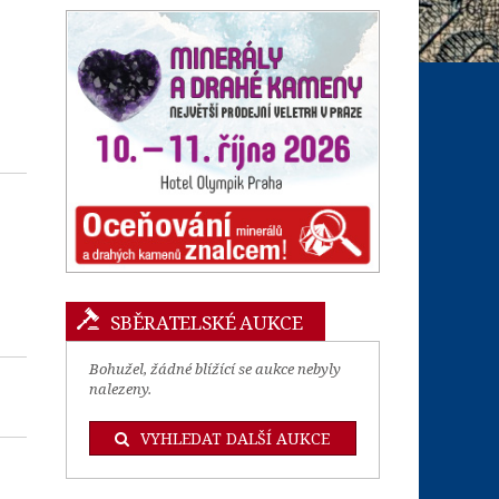
SBĚRATELSKÉ AUKCE
Bohužel, žádné blížící se aukce nebyly
nalezeny.
VYHLEDAT DALŠÍ AUKCE