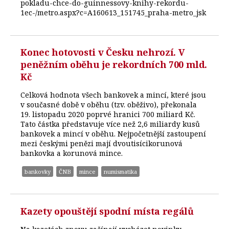
pokladu-chce-do-guinnessovy-knihy-rekordu-
1ec-/metro.aspx?c=A160613_151745_praha-metro_jsk
Konec hotovosti v Česku nehrozí. V
peněžním oběhu je rekordních 700 mld.
Kč
Celková hodnota všech bankovek a mincí, které jsou
v současné době v oběhu (tzv. oběživo), překonala
19. listopadu 2020 poprvé hranici 700 miliard Kč.
Tato částka představuje více než 2,6 miliardy kusů
bankovek a mincí v oběhu. Nejpočetnější zastoupení
mezi českými penězi mají dvoutisícikorunová
bankovka a korunová mince.
bankovky
ČNB
mince
numismatika
Kazety opouštějí spodní místa regálů