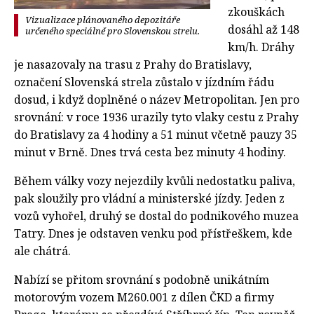
zkouškách
Vizualizace plánovaného depozitáře
dosáhl až 148
určeného speciálně pro Slovenskou strelu.
km/h. Dráhy
je nasazovaly na trasu z Prahy do Bratislavy,
označení Slovenská strela zůstalo v jízdním řádu
dosud, i když doplněné o název Metropolitan. Jen pro
srovnání: v roce 1936 urazily tyto vlaky cestu z Prahy
do Bratislavy za 4 hodiny a 51 minut včetně pauzy 35
minut v Brně. Dnes trvá cesta bez minuty 4 hodiny.
Během války vozy nejezdily kvůli nedostatku paliva,
pak sloužily pro vládní a ministerské jízdy. Jeden z
vozů vyhořel, druhý se dostal do podnikového muzea
Tatry. Dnes je odstaven venku pod přístřeškem, kde
ale chátrá.
Nabízí se přitom srovnání s podobně unikátním
motorovým vozem M260.001 z dílen ČKD a firmy