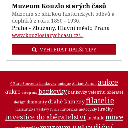
Muzeum Kouzlo starých časů
Muzeum se sbírkou historických oděvů a
doplňků z roku 1850 - 1930.
Praha - Zbuzany, Hlavní město Praha
www.kouzlostarychcasu.cz/...
VYHLEDAT DALŠÍ TIPY
aukce
0 Euro Souvenir bankovky
antique
Antium Aurum
bankovky
aukro
bankovky veletrhu Sběratel
autogramy
filatelie
drahé kameny
diamanty
design
hračky
historické motocykly
filatelistické výstavy
fosilie
investice do sběratelství
mince
medaile
netradiční
muzeum