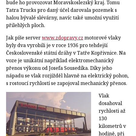
bude ho provozovat Moravskoslezský kraj. Tomu
Tatra Trucks pro daný účel darovala pozemek s
halou bývalé slévárny, navíc také umožní využití
přilehlých ploch.
Jak píše server
www.zdopravy.cz
motorové vlaky
byly dva vyrobili je v roce 1936 pro tehdejší
Československé státní dráhy v Tatře Kopřivnice. Na
voze je unikátní například elektromechanický
přenos výkonu od Josefa Sousedíka. Díky jeho
nápadu se vlak rozjížděl hlavně na elektrický pohon,
s rostoucí rychlostí se zapojoval mechanický přenos.
Vlak
dosahoval
rychlosti až
130
kilometrů v
hodině, při