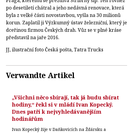
Praga, kterému se přezdívá Stříbrný šíp. Ten rovněž
po desetiletí chátral a jeho nedávná renovace, která
byla z velké části novostavbou, vyšla na 30 milionů
korun. Zaplatil ji Výzkumný ústav železniční, který je
dceřinou firmou Českých drah. Vůz se v plné kráse
představil na jaře 2016.
JJ, ilustrační foto Česká pošta, Tatra Trucks
Verwandte Artikel
„Všichni něco sbírají, tak já budu sbírat
hodiny,“ řekl si v mládí Ivan Kopecký.
Dnes patří k nejvyhledávanějším
hodinářům
Ivan Kopecký žije v Daňkovicích na Ždársku a