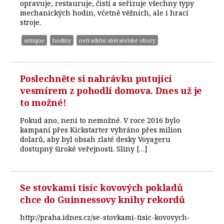
opravuje, restauruje, čistí a seřizuje všechny typy
mechanických hodin, včetně věžních, ale i hrací
stroje.
antique
hodiny
netradiční sběratelské obory
Poslechněte si nahrávku putující
vesmírem z pohodlí domova. Dnes už je
to možné!
Pokud ano, není to nemožné. V roce 2016 bylo
kampaní přes Kickstarter vybráno přes milion
dolarů, aby byl obsah zlaté desky Voyageru
dostupný široké veřejnosti. Sliny […]
Se stovkami tisíc kovových pokladů
chce do Guinnessovy knihy rekordů
http://praha.idnes.cz/se-stovkami-tisic-kovovych-