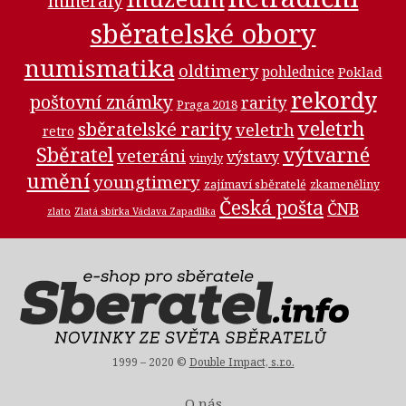
minerály
sběratelské obory
numismatika
oldtimery
pohlednice
Poklad
rekordy
poštovní známky
rarity
Praga 2018
veletrh
sběratelské rarity
veletrh
retro
Sběratel
výtvarné
veteráni
výstavy
vinyly
umění
youngtimery
zajímaví sběratelé
zkameněliny
Česká pošta
ČNB
zlato
Zlatá sbírka Václava Zapadlíka
1999 – 2020 ©
Double Impact, s.r.o.
O nás