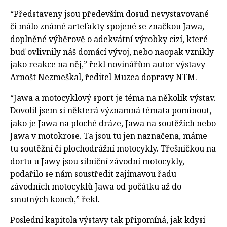
“Představeny jsou především dosud nevystavované
či málo známé artefakty spojené se značkou Jawa,
doplněné výběrově o adekvátní výrobky cizí, které
buď ovlivnily náš domácí vývoj, nebo naopak vznikly
jako reakce na něj,” řekl novinářům autor výstavy
Arnošt Nezmeškal, ředitel Muzea dopravy NTM.
“Jawa a motocyklový sport je téma na několik výstav.
Dovolil jsem si některá významná témata pominout,
jako je Jawa na ploché dráze, Jawa na soutěžích nebo
Jawa v motokrose. Ta jsou tu jen naznačena, máme
tu soutěžní či plochodrážní motocykly. Třešničkou na
dortu u Jawy jsou silniční závodní motocykly,
podařilo se nám soustředit zajímavou řadu
závodních motocyklů Jawa od počátku až do
smutných konců,” řekl.
Poslední kapitola výstavy tak připomíná, jak kdysi