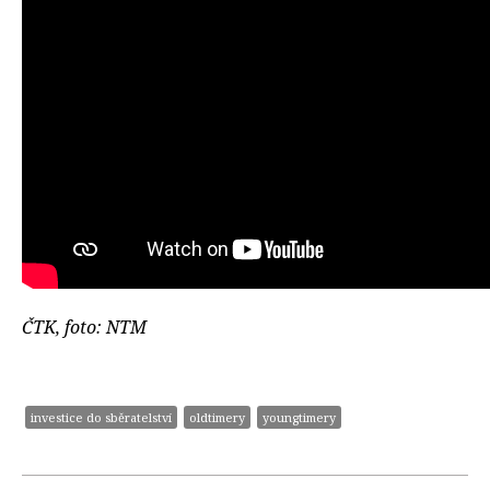
ČTK, foto: NTM
investice do sběratelství
oldtimery
youngtimery