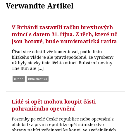
Verwandte Artikel
V Británii zastavili ražbu brexitových
mincí s datem 31. října. Z těch, které už
jsou hotové, bude numismatická rarita
Úřad sice odmítl věc komentovat, podle listu
blízkého vládě je ale pravděpodobné, že vyrobeny
už byly stovky tisíc těchto mincí. Bulvární noviny
The Sun ale […]
mince
numismatika
Lidé si opět mohou koupit části
pohraničního opevnění
Pozemky po celé České republice nebo opevnění z
období tzv. první republiky opět ministerstvo
obrany nabízí veřejnosti ke koupi. Ve zveřejněných