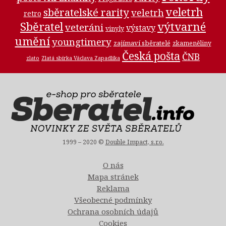
veletrh
sběratelské rarity
veletrh
retro
Sběratel
výtvarné
veteráni
výstavy
vinyly
umění
youngtimery
zajímaví sběratelé
zkameněliny
Česká pošta
ČNB
zlato
Zlatá sbírka Václava Zapadlíka
1999 – 2020 ©
Double Impact, s.r.o.
O nás
Mapa stránek
Reklama
Všeobecné podmínky
Ochrana osobních údajů
Cookies