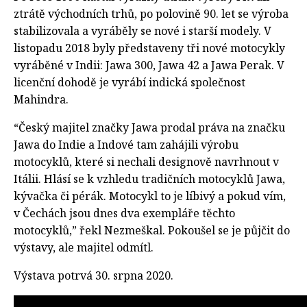
ztrátě východních trhů, po polovině 90. let se výroba
stabilizovala a vyráběly se nové i starší modely. V
listopadu 2018 byly představeny tři nové motocykly
vyráběné v Indii: Jawa 300, Jawa 42 a Jawa Perak. V
licenční dohodě je vyrábí indická společnost
Mahindra.
“Český majitel značky Jawa prodal práva na značku
Jawa do Indie a Indové tam zahájili výrobu
motocyklů, které si nechali designově navrhnout v
Itálii. Hlásí se k vzhledu tradičních motocyklů Jawa,
kývačka či pérák. Motocykl to je líbivý a pokud vím,
v Čechách jsou dnes dva exempláře těchto
motocyklů,” řekl Nezmeškal. Pokoušel se je půjčit do
výstavy, ale majitel odmítl.
Výstava potrvá 30. srpna 2020.