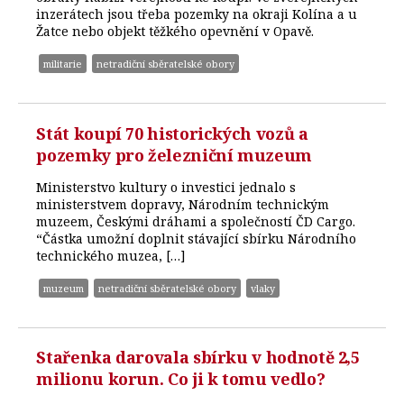
inzerátech jsou třeba pozemky na okraji Kolína a u
Žatce nebo objekt těžkého opevnění v Opavě.
militarie
netradiční sběratelské obory
Stát koupí 70 historických vozů a
pozemky pro železniční muzeum
Ministerstvo kultury o investici jednalo s
ministerstvem dopravy, Národním technickým
muzeem, Českými dráhami a společností ČD Cargo.
“Částka umožní doplnit stávající sbírku Národního
technického muzea, […]
muzeum
netradiční sběratelské obory
vlaky
Stařenka darovala sbírku v hodnotě 2,5
milionu korun. Co ji k tomu vedlo?