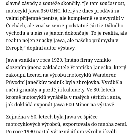
slavné závody a soutěže skončily. “Je tam současnost,
motocykl Jawa 350 OHC, který se dnes prodává za
velmi příjemné peníze, ale kompletně se nevyrábí v
Čechách, ale vozí se sem z podstatné části z Dálného
východu a u nás se jenom dokončuje. To je realita, ale
realita nejen značky Jawa, ale našeho průmyslu v
Evropě,” doplnil autor výstavy.
Jawa vznikla v roce 1929. Jméno firmy vzniklo
složením jména zakladatele Františka Janečka, který
zakoupil licenci na výrobu motocyklů Wanderer.
Původní Janečkův podnik byla zbrojovka. Vyráběla
ruční granáty a později i kulomety. Ve 30. letech
kromě motocyklů vyráběla v malých sériích i auta,
jak dokládá exponát Jawa 600 Minor na výstavě.
Zejména v 50. letech byla Jawa ve špičce
motocyklových výrobců, exportovala do mnoha zemí.
Po roce 1990 nastal výrazný útlum výroby i kvůli