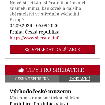
Největší setkání sběratelů poštovních
známek, mincí, bankovek a dalšího
sběratelstvi ve střední a východní
Evropě.
04.09.2026 - 05.09.2026
Praha, Česká republika
https://www.sberatel.inf...
VYHLEDAT DALŠÍ AKCE
TIPY PRO SBĚRATELE
ČESKÁ REPUBLIKA
ZAHRANIČÍ
Východočeské muzeum
Muzeum s numismatickou sbírkou.
Pardubice, Pardubický kraj