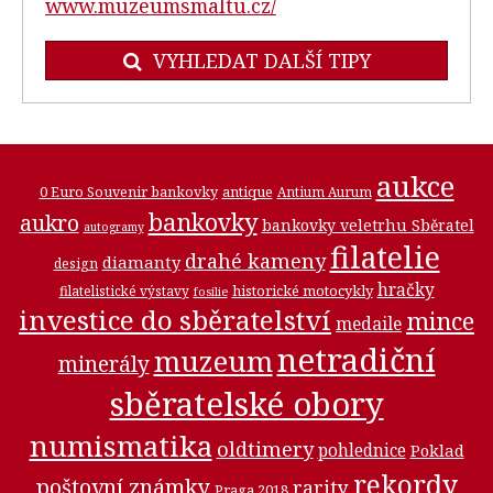
www.muzeumsmaltu.cz/
VYHLEDAT DALŠÍ TIPY
aukce
0 Euro Souvenir bankovky
antique
Antium Aurum
bankovky
aukro
bankovky veletrhu Sběratel
autogramy
filatelie
drahé kameny
diamanty
design
hračky
historické motocykly
filatelistické výstavy
fosilie
investice do sběratelství
mince
medaile
netradiční
muzeum
minerály
sběratelské obory
numismatika
oldtimery
pohlednice
Poklad
rekordy
poštovní známky
rarity
Praga 2018