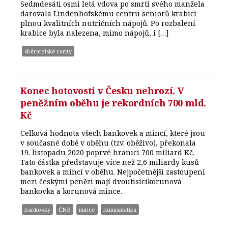
Sedmdesáti osmi letá vdova po smrti svého manžela
darovala Lindenhofskému centru seniorů krabici
plnou kvalitních nutričních nápojů. Po rozbalení
krabice byla nalezena, mimo nápojů, i […]
sběratelské rarity
Konec hotovosti v Česku nehrozí. V
peněžním oběhu je rekordních 700 mld.
Kč
Celková hodnota všech bankovek a mincí, které jsou
v současné době v oběhu (tzv. oběživo), překonala
19. listopadu 2020 poprvé hranici 700 miliard Kč.
Tato částka představuje více než 2,6 miliardy kusů
bankovek a mincí v oběhu. Nejpočetnější zastoupení
mezi českými penězi mají dvoutisícikorunová
bankovka a korunová mince.
bankovky
ČNB
mince
numismatika