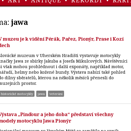
•
ART
•
ANTIQUE
•
REKORDY
•
RARI
ma:
jawa
V muzeu je k vidění Pérák, Pařez, Pionýr, Prase i Kozí
dech
Slovácké muzeum v Uherském Hradišti vystavuje motocykly
značky Jawa ze sbírky Jakuba a Josefa Mikulcových. Návštěvníci
si však mohou prohlédnout i další exponáty, například motor,
nářadí, helmy nebo kožené bundy. Výstava nabízí také pohled
do dílny sběratelů, kterou na několik měsíců přenesli do
muzejních prostor.
historické motocykly
jawa
veteráni
Výstava „Pinďour a jeho doba“ představí všechny
modely motocyklu Jawa Pionýr
Regionální muzeum ve Vysokém Mýtě se zaměřilo na vznik,