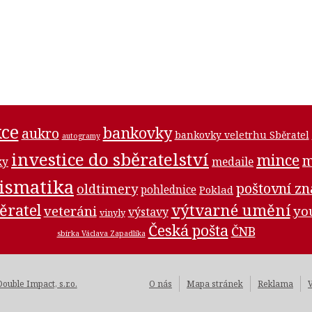
ce
bankovky
aukro
bankovky veletrhu Sběratel
autogramy
investice do sběratelství
mince
m
medaile
ky
ismatika
poštovní z
oldtimery
pohlednice
Poklad
ěratel
výtvarné umění
veteráni
yo
výstavy
vinyly
Česká pošta
ČNB
sbírka Václava Zapadlíka
Double Impact, s.r.o.
O nás
Mapa stránek
Reklama