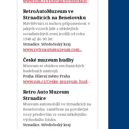
www.szm.cz/rubrika/89/sbirka/numizmatick...
RetroAutoMuzeum ve
Strnadicích na Benešovsku
Návštěvníci si mohou připomenout, v
jakých vozech lidé z někdejších
socialistických zemí jezdili od roku
1948 až do 90. let.
Strnadice, Středočeský kraj
www.retroautomuzeum.com...
České muzeum hudby
Muzeum se sbírkou mechanických
hudebních nástrojů.
Praha, Hlavní město Praha
www.nm.cz/Ceske-muzeum-hudby/...
Retro Auto Muzeum
Strnadice
Muzeum automobilů ve Strnadicích na
Benešovsku, zaměřené na poválečné
vozy především ze zemí někdejšího
východního bloku.
Strnadice, Středočeský kraj