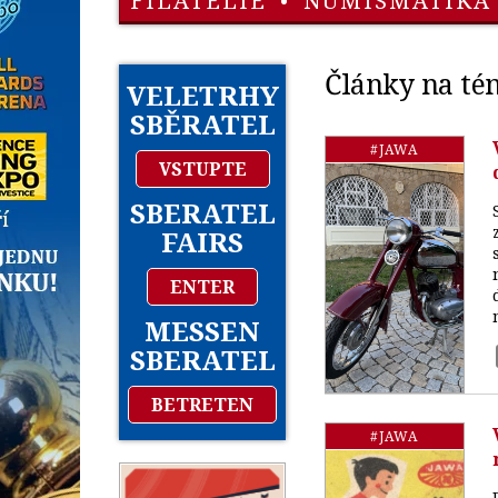
FILATELIE
•
NUMISMATIKA
Články na té
VELETRHY
SBĚRATEL
#JAWA
VSTUPTE
SBERATEL
FAIRS
ENTER
MESSEN
SBERATEL
BETRETEN
#JAWA