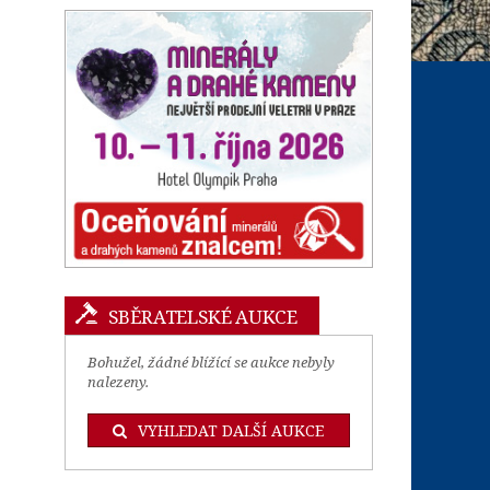
SBĚRATELSKÉ AUKCE
Bohužel, žádné blížící se aukce nebyly
nalezeny.
VYHLEDAT DALŠÍ AUKCE