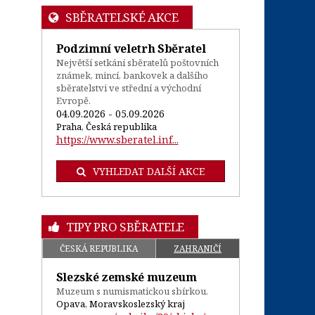
SBĚRATELSKÉ AKCE
Podzimní veletrh Sběratel
Největší setkání sběratelů poštovních
známek, mincí, bankovek a dalšího
sběratelstvi ve střední a východní
Evropě.
04.09.2026 - 05.09.2026
Praha, Česká republika
https://www.sberatel.inf...
VYHLEDAT DALŠÍ AKCE
TIPY PRO SBĚRATELE
ČESKÁ REPUBLIKA
ZAHRANIČÍ
Slezské zemské muzeum
Muzeum s numismatickou sbírkou.
Opava, Moravskoslezský kraj