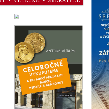
TY
•
VELETRH
•
SBĚRATELÉ