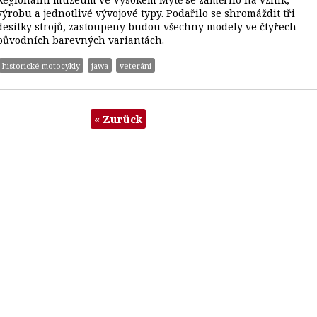
výrobu a jednotlivé vývojové typy. Podařilo se shromáždit tři
desítky strojů, zastoupeny budou všechny modely ve čtyřech
původních barevných variantách.
historické motocykly
jawa
veteráni
« Zurück