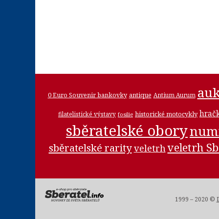
auk
0 Euro Souvenir bankovky
antique
Antium Aurum
hrač
historické motocykly
filatelistické výstavy
fosilie
sběratelské obory
num
veletrh Sb
sběratelské rarity
veletrh
1999 – 2020 ©