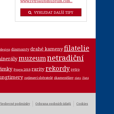
www.retroautomuzeum.com...
VYHLEDAT DALŠÍ TIPY
filatelie
drahé kameny
diamanty
design
netradiční
muzeum
inerály
rekordy
námky
rarity
retro
Praga 2018
ungtimery
zajímaví sběratelé
zkameněliny
zlato
Zlatá
Všeobecné podmínky
Ochrana osobních údajů
Cookies