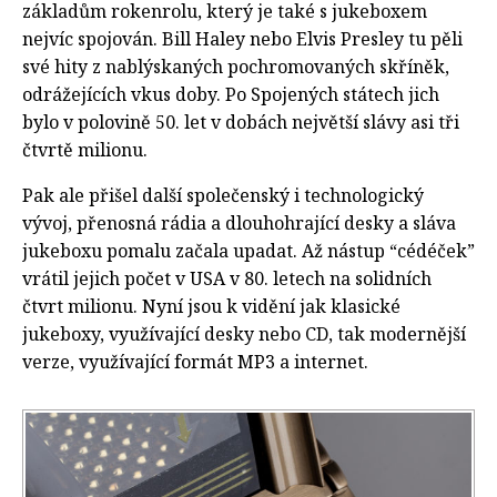
základům rokenrolu, který je také s jukeboxem
nejvíc spojován. Bill Haley nebo Elvis Presley tu pěli
své hity z nablýskaných pochromovaných skříněk,
odrážejících vkus doby. Po Spojených státech jich
bylo v polovině 50. let v dobách největší slávy asi tři
čtvrtě milionu.
Pak ale přišel další společenský i technologický
vývoj, přenosná rádia a dlouhohrající desky a sláva
jukeboxu pomalu začala upadat. Až nástup “cédéček”
vrátil jejich počet v USA v 80. letech na solidních
čtvrt milionu. Nyní jsou k vidění jak klasické
jukeboxy, využívající desky nebo CD, tak modernější
verze, využívající formát MP3 a internet.