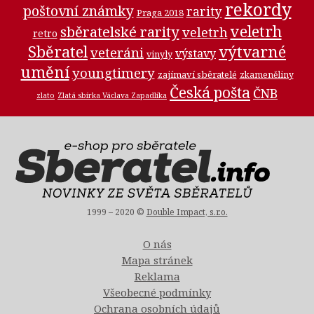
rekordy
poštovní známky
rarity
Praga 2018
veletrh
sběratelské rarity
veletrh
retro
Sběratel
výtvarné
veteráni
výstavy
vinyly
umění
youngtimery
zajímaví sběratelé
zkameněliny
Česká pošta
ČNB
zlato
Zlatá sbírka Václava Zapadlíka
1999 – 2020 ©
Double Impact, s.r.o.
O nás
Mapa stránek
Reklama
Všeobecné podmínky
Ochrana osobních údajů