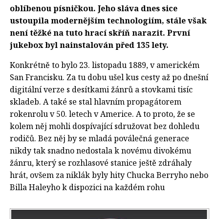
oblíbenou písničkou. Jeho sláva dnes sice
ustoupila modernějším technologiím, stále však
není těžké na tuto hrací skříň narazit. První
jukebox byl nainstalován před 135 lety.
Konkrétně to bylo 23. listopadu 1889, v americkém
San Francisku. Za tu dobu ušel kus cesty až po dnešní
digitální verze s desítkami žánrů a stovkami tisíc
skladeb. A také se stal hlavním propagátorem
rokenrolu v 50. letech v Americe. A to proto, že se
kolem něj mohli dospívající sdružovat bez dohledu
rodičů. Bez něj by se mladá poválečná generace
nikdy tak snadno nedostala k novému divokému
žánru, který se rozhlasové stanice ještě zdráhaly
hrát, ovšem za niklák byly hity Chucka Berryho nebo
Billa Haleyho k dispozici na každém rohu