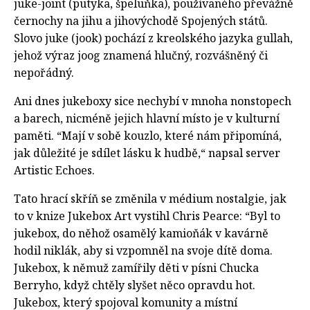
juke-joint (putyka, špeluňka), používaného převážně
černochy na jihu a jihovýchodě Spojených států.
Slovo juke (jook) pochází z kreolského jazyka gullah,
jehož výraz joog znamená hlučný, rozvášněný či
nepořádný.
Ani dnes jukeboxy sice nechybí v mnoha nonstopech
a barech, nicméně jejich hlavní místo je v kulturní
paměti. “Mají v sobě kouzlo, které nám připomíná,
jak důležité je sdílet lásku k hudbě,“ napsal server
Artistic Echoes.
Tato hrací skříň se změnila v médium nostalgie, jak
to v knize Jukebox Art vystihl Chris Pearce: “Byl to
jukebox, do něhož osamělý kamioňák v kavárně
hodil niklák, aby si vzpomněl na svoje dítě doma.
Jukebox, k němuž zamířily děti v písni Chucka
Berryho, když chtěly slyšet něco opravdu hot.
Jukebox, který spojoval komunity a místní