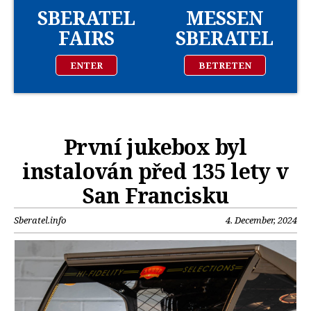
SBERATEL
MESSEN
FAIRS
SBERATEL
ENTER
BETRETEN
První jukebox byl
instalován před 135 lety v
San Francisku
Sberatel.info
4. December, 2024