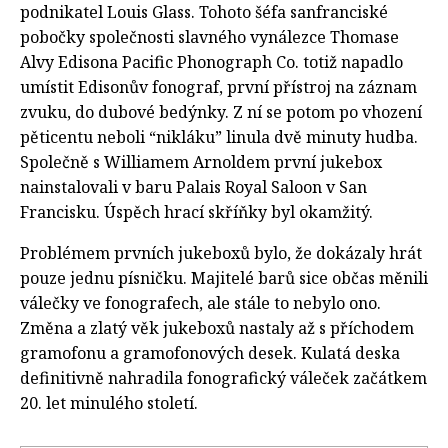
podnikatel Louis Glass. Tohoto šéfa sanfranciské
pobočky společnosti slavného vynálezce Thomase
Alvy Edisona Pacific Phonograph Co. totiž napadlo
umístit Edisonův fonograf, první přístroj na záznam
zvuku, do dubové bedýnky. Z ní se potom po vhození
pěticentu neboli “nikláku” linula dvě minuty hudba.
Společně s Williamem Arnoldem první jukebox
nainstalovali v baru Palais Royal Saloon v San
Francisku. Úspěch hrací skříňky byl okamžitý.
Problémem prvních jukeboxů bylo, že dokázaly hrát
pouze jednu písničku. Majitelé barů sice občas měnili
válečky ve fonografech, ale stále to nebylo ono.
Změna a zlatý věk jukeboxů nastaly až s příchodem
gramofonu a gramofonových desek. Kulatá deska
definitivně nahradila fonografický váleček začátkem
20. let minulého století.