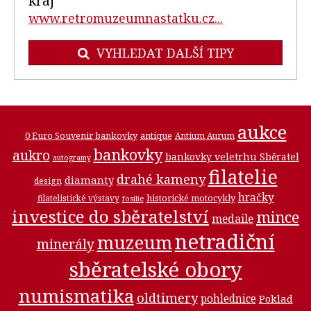
kraj
www.retromuzeumnastatku.cz...
VYHLEDAT DALŠÍ TIPY
aukce
0 Euro Souvenir bankovky
antique
Antium Aurum
bankovky
aukro
bankovky veletrhu Sběratel
autogramy
filatelie
drahé kameny
diamanty
design
hračky
historické motocykly
filatelistické výstavy
fosilie
investice do sběratelství
mince
medaile
netradiční
muzeum
minerály
sběratelské obory
numismatika
oldtimery
pohlednice
Poklad