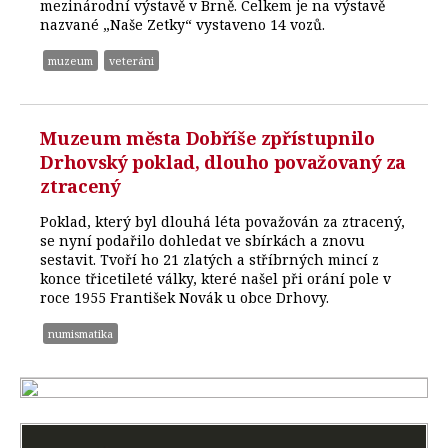
mezinárodní výstavě v Brně. Celkem je na výstavě
nazvané „Naše Zetky“ vystaveno 14 vozů.
muzeum
veteráni
Muzeum města Dobříše zpřístupnilo
Drhovský poklad, dlouho považovaný za
ztracený
Poklad, který byl dlouhá léta považován za ztracený,
se nyní podařilo dohledat ve sbírkách a znovu
sestavit. Tvoří ho 21 zlatých a stříbrných mincí z
konce třicetileté války, které našel při orání pole v
roce 1955 František Novák u obce Drhovy.
numismatika