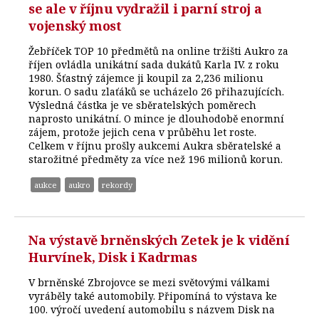
se ale v říjnu vydražil i parní stroj a
vojenský most
Žebříček TOP 10 předmětů na online tržišti Aukro za
říjen ovládla unikátní sada dukátů Karla IV. z roku
1980. Šťastný zájemce ji koupil za 2,236 milionu
korun. O sadu zlaťáků se ucházelo 26 přihazujících.
Výsledná částka je ve sběratelských poměrech
naprosto unikátní. O mince je dlouhodobě enormní
zájem, protože jejich cena v průběhu let roste.
Celkem v říjnu prošly aukcemi Aukra sběratelské a
starožitné předměty za více než 196 milionů korun.
aukce
aukro
rekordy
Na výstavě brněnských Zetek je k vidění
Hurvínek, Disk i Kadrmas
V brněnské Zbrojovce se mezi světovými válkami
vyráběly také automobily. Připomíná to výstava ke
100. výročí uvedení automobilu s názvem Disk na