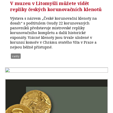
V muzeu v Litomyšli můžete vidět
repliky českých korunovačních klenotů
Výstava s názvem „České korunovační klenoty na
dosah“ s podtitulem Osudy 22 korunovaných
panovníků představuje mistrovské repliky
korunovačního kompletu a další historické
exponáty. Vzácné klenoty jsou trvale uložené v
korunní komoře v Chrámu svatého Víta v Praze a
nejsou běžně přístupné.
rarity