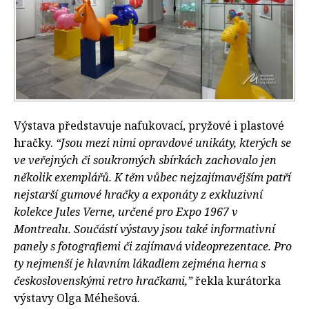
Výstava představuje nafukovací, pryžové i plastové
hračky.
“Jsou mezi nimi opravdové unikáty, kterých se
ve veřejných či soukromých sbírkách zachovalo jen
několik exemplářů. K těm vůbec nejzajímavějším patří
nejstarší gumové hračky a exponáty z exkluzivní
kolekce Jules Verne, určené pro Expo 1967 v
Montrealu. Součástí výstavy jsou také informativní
panely s fotografiemi či zajímavá videoprezentace. Pro
ty nejmenší je hlavním lákadlem zejména herna s
československými retro hračkami,”
řekla kurátorka
výstavy Olga Méhešová.