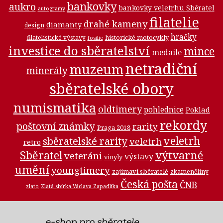
bankovky
aukro
bankovky veletrhu Sběratel
autogramy
filatelie
drahé kameny
diamanty
design
hračky
historické motocykly
filatelistické výstavy
fosilie
investice do sběratelství
mince
medaile
netradiční
muzeum
minerály
sběratelské obory
numismatika
oldtimery
pohlednice
Poklad
rekordy
poštovní známky
rarity
Praga 2018
veletrh
sběratelské rarity
veletrh
retro
Sběratel
výtvarné
veteráni
výstavy
vinyly
umění
youngtimery
zajímaví sběratelé
zkameněliny
Česká pošta
ČNB
zlato
Zlatá sbírka Václava Zapadlíka