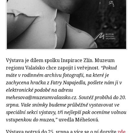
Výstava je dílem spolku Inspirace Zlín. Muzeum
regionu Valašsko chce zapojit i veřejnost.
“Pokud
máte v rodinném archivu fotografii, na které je
zachycena hračka z Fatry Napajedla, pošlete nám ji v
elektronické podobě na adresu
mehesova@muzeumvalassko.cz
. Soutěž probíhá do 20.
srpna. Vaše snímky budeme průběžně vystavovat ve
speciální sekci výstavy, tři nejlepší pak oceníme volnou
vstupenkou do muzea,”
uvedla Méhešová.
Výstava potrvá do 25. srpna a více se o ní dozvíte
zde
.