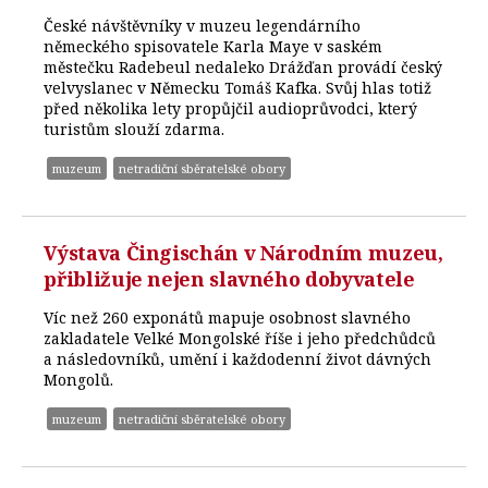
České návštěvníky v muzeu legendárního
německého spisovatele Karla Maye v saském
městečku Radebeul nedaleko Drážďan provádí český
velvyslanec v Německu Tomáš Kafka. Svůj hlas totiž
před několika lety propůjčil audioprůvodci, který
turistům slouží zdarma.
muzeum
netradiční sběratelské obory
Výstava Čingischán v Národním muzeu,
přibližuje nejen slavného dobyvatele
Víc než 260 exponátů mapuje osobnost slavného
zakladatele Velké Mongolské říše i jeho předchůdců
a následovníků, umění i každodenní život dávných
Mongolů.
muzeum
netradiční sběratelské obory