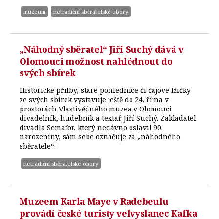
muzeum
netradiční sběratelské obory
„Náhodný sběratel“ Jiří Suchý dává v
Olomouci možnost nahlédnout do
svých sbírek
Historické přilby, staré pohlednice či čajové lžičky
ze svých sbírek vystavuje ještě do 24. října v
prostorách Vlastivědného muzea v Olomouci
divadelník, hudebník a textař Jiří Suchý. Zakladatel
divadla Semafor, který nedávno oslavil 90.
narozeniny, sám sebe označuje za „náhodného
sběratele“.
netradiční sběratelské obory
Muzeem Karla Maye v Radebeulu
provádí české turisty velvyslanec Kafka