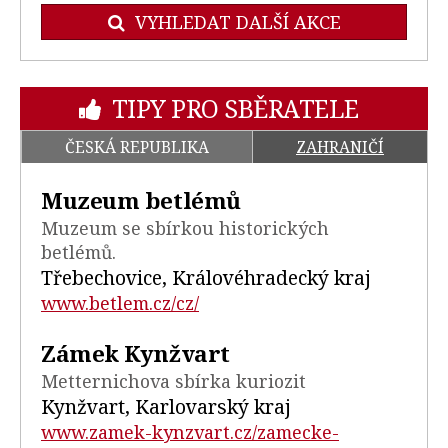
VYHLEDAT DALŠÍ AKCE
TIPY PRO SBĚRATELE
ČESKÁ REPUBLIKA
ZAHRANIČÍ
Muzeum betlémů
Muzeum se sbírkou historických
betlémů.
Třebechovice, Královéhradecký kraj
www.betlem.cz/cz/
Zámek Kynžvart
Metternichova sbírka kuriozit
Kynžvart, Karlovarský kraj
www.zamek-kynzvart.cz/zamecke-