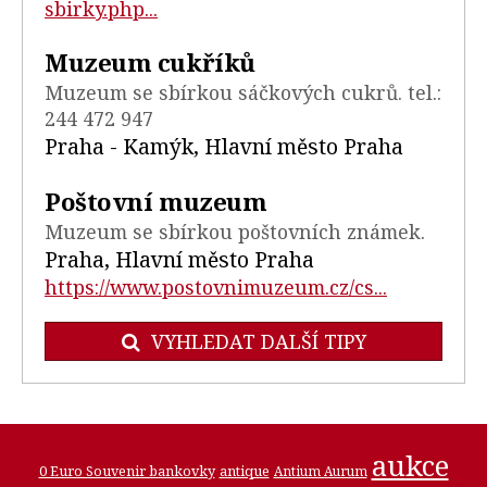
sbirky.php...
Muzeum cukříků
Muzeum se sbírkou sáčkových cukrů. tel.:
244 472 947
Praha - Kamýk, Hlavní město Praha
Poštovní muzeum
Muzeum se sbírkou poštovních známek.
Praha, Hlavní město Praha
https://www.postovnimuzeum.cz/cs...
VYHLEDAT DALŠÍ TIPY
aukce
0 Euro Souvenir bankovky
antique
Antium Aurum