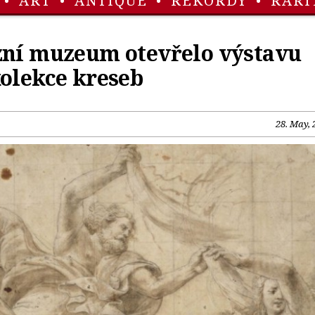
•
ART
•
ANTIQUE
•
REKORDY
•
RARI
zní muzeum otevřelo výstavu
kolekce kreseb
28. May, 