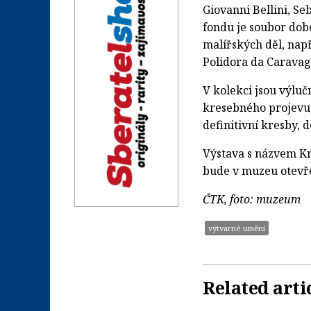
Giovanni Bellini, S
fondu je soubor dob
malířských děl, nap
Polidora da Caravag
V kolekci jsou výluč
kresebného projevu,
definitivní kresby, 
Výstava s názvem Kr
bude v muzeu otevře
ČTK, foto: muzeum
výtvarné umění
Related arti