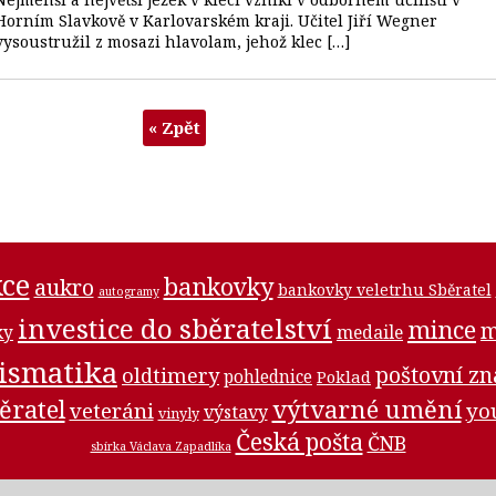
Horním Slavkově v Karlovarském kraji. Učitel Jiří Wegner
vysoustružil z mosazi hlavolam, jehož klec […]
« Zpět
ce
bankovky
aukro
bankovky veletrhu Sběratel
autogramy
investice do sběratelství
mince
m
medaile
ky
ismatika
poštovní z
oldtimery
pohlednice
Poklad
ěratel
výtvarné umění
veteráni
yo
výstavy
vinyly
Česká pošta
ČNB
sbírka Václava Zapadlíka