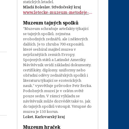
statických letadel.
Mladá Boleslav, Středočeský kraj
www.letecke-muzeum-metodeje-vlacha.cz/...
Muzeum tajných spolků
"Muzeum schraňuje artefakty týkající
se tajných spolků, zejména
svobodných zednářů, ale i některých
dalších. Je to zhruba 700 exponátů,
které sesbíral majitel muzea v
nejrůznějších zemích Evropy,
Spojených států a Latinské Ameriky.
Návštěvník uvidí základní dokumenty,
certifikáty, diplomy, uniformy nebo
obřadní oděvy zednářských spolků i
literaturu týkající se ezoterických
nauk," vysvětluje průvodce Petr Berka.
Podobných muzeí je v celém světě
pouze sedm. V rámci výkladu se
návštěvník může dozvědět také to, jak
do tajných spolků vstoupit. Vstupné do
muzea je 150 korun.
Loket, Karlovarský kraj
Muzeum hraček