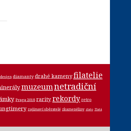
filatelie
drahé kameny
diamanty
design
netradiční
muzeum
inerály
rekordy
námky
rarity
retro
Praga 2018
ungtimery
zajímaví sběratelé
zkameněliny
zlato
Zlatá