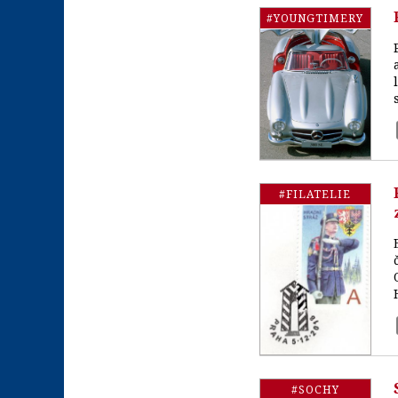
#YOUNGTIMERY
#FILATELIE
#SOCHY