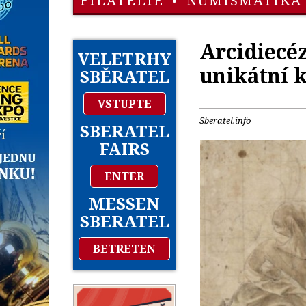
FILATELIE
•
NUMISMATIKA
Arcidiecé
VELETRHY
unikátní 
SBĚRATEL
VSTUPTE
Sberatel.info
SBERATEL
FAIRS
ENTER
MESSEN
SBERATEL
BETRETEN