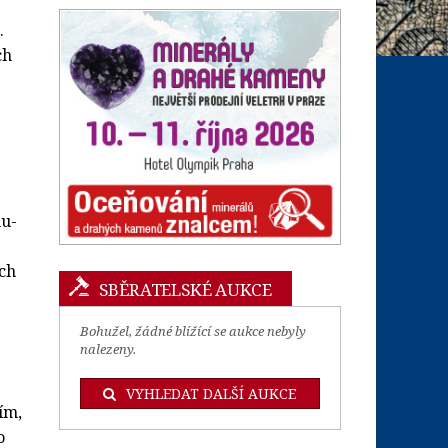
.
ch
nu-
ch
SBĚRATELSKÉ AUKCE
Bohužel, žádné blížící se aukce nebyly
nalezeny.
VYHLEDAT DALŠÍ AUKCE
ím,
o