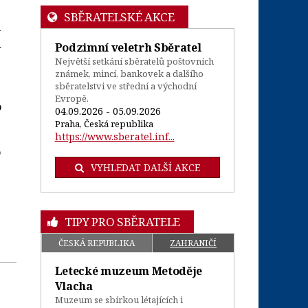
SBĚRATELSKÉ AKCE
h
d
Podzimní veletrh Sběratel
Největší setkání sběratelů poštovních
známek, mincí, bankovek a dalšího
sběratelstvi ve střední a východní
Evropě.
o
04.09.2026 - 05.09.2026
Praha, Česká republika
https://www.sberatel.inf...
o
VYHLEDAT DALŠÍ AKCE
TIPY PRO SBĚRATELE
ČESKÁ REPUBLIKA
ZAHRANIČÍ
Letecké muzeum Metoděje
Vlacha
Muzeum se sbírkou létajících i