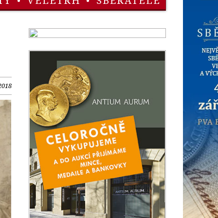
TY
•
VELETRH
•
SBĚRATELÉ
2018