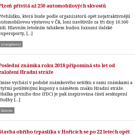
Plzeň přivítá až 250 automobilových skvostů
Přehlídku, která bude podle organizátorů opět nejatraktivnější
automobilovou výstavou v ČR, loni navštívilo za tři dny 10.500
lidí. Hlavním letošním tahákem budou luxusní italské
supersporty, […]
youngtimery
Poslední známka roku 2018 připomíná sto let od
založení Hradní stráže
Emise vychází v podobě známkového sešitku s osmi známkami a
čtyřmi potištěnými kupony s námětem znaku Hradní stráže.
Obálka prvního dne (FDC) je pak inspirována částí seskupení
Hudby […]
filatelie
Stavba obřího trpaslíka v Hořicích se po 22 letech opět