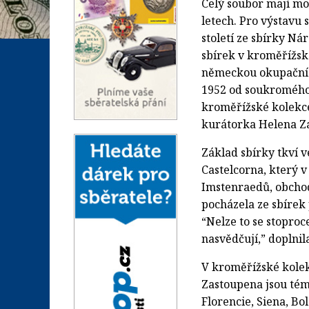
Celý soubor mají mo
letech. Pro výstavu 
století ze sbírky Ná
sbírek v kroměřížsk
německou okupační s
1952 od soukromého s
kroměřížské kolekce 
kurátorka Helena Z
Základ sbírky tkví v
Castelcorna, který v
Imstenraedů, obchod
pocházela ze sbírek 
“Nelze to se stoproce
nasvědčují,” doplnil
V kroměřížské kolekc
Zastoupena jsou tém
Florencie, Siena, B