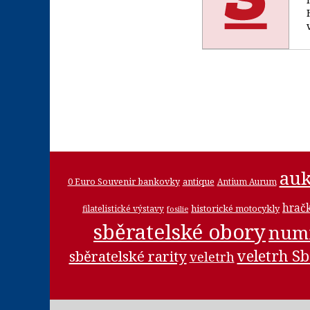
auk
0 Euro Souvenir bankovky
antique
Antium Aurum
hrač
historické motocykly
filatelistické výstavy
fosilie
sběratelské obory
num
veletrh Sb
sběratelské rarity
veletrh