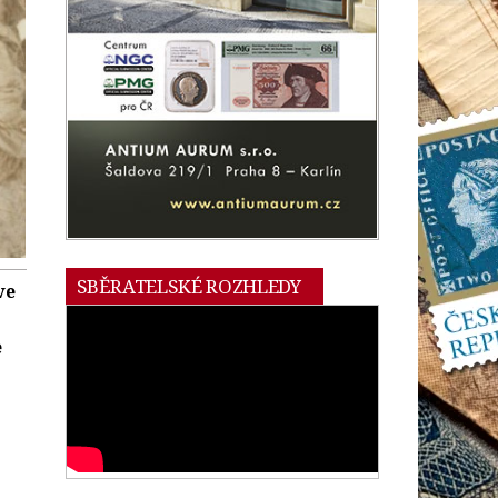
SBĚRATELSKÉ ROZHLEDY
ve
e