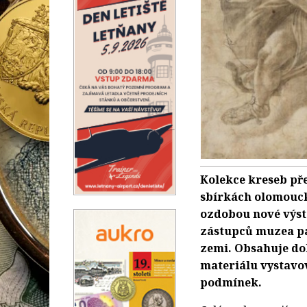
Kolekce kreseb pře
sbírkách olomouck
ozdobou nové výst
zástupců muzea pa
zemi. Obsahuje doh
materiálu vystavo
podmínek.