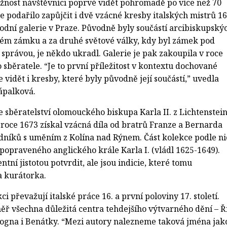
žnost návštěvníci poprvé vidět pohromadě po více než 70
se podařilo zapůjčit i dvě vzácné kresby italských mistrů 16
rodní galerie v Praze. Původně byly součástí arcibiskupský
ém zámku a za druhé světové války, kdy byl zámek pod
právou, je někdo ukradl. Galerie je pak zakoupila v roce
běratele. “Je to první příležitost v kontextu dochované
vidět i kresby, které byly původně její součástí,” uvedla
ápalková.
e sběratelství olomouckého biskupa Karla II. z Lichtenstei
 roce 1673 získal vzácná díla od bratrů Franze a Bernarda
níků s uměním z Kolína nad Rýnem. Část kolekce podle ni
popraveného anglického krále Karla I. (vládl 1625-1649).
ntní jistotou potvrdit, ale jsou indicie, které tomu
a kurátorka.
i převažují italské práce 16. a první poloviny 17. století.
ěř všechna důležitá centra tehdejšího výtvarného dění – Ř
ologna i Benátky. “Mezi autory nalezneme taková jména jak