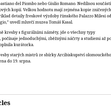
ebastiano del Piombo nebo Giulio Romano. Nedílnou součástí
ových kopií. Velkou hodnotu mají zejména kopie zničenýc
říklad detaily freskové výzdoby římského Palazzo Milesi o
gio,” uvedl mluvčí muzea Tomáš Kasal.
ně kresby s figurálními náměty, jde o všechny typy
 počínaje jednoduchými, zběžnými náčrty a studiemi až p
doplnila kurátorka.
esby starých mistrů ze sbírky Arcibiskupství olomouckéh
na do 19. srpna.
cles