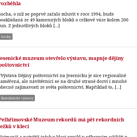
rozběhla
Socha, o níž se poprvé začalo mluvit v roce 1994, bude
poskládaná ze 49 kamenných bloků o celkové váze kolem 200
tun. Z jednotlivých bloků […]
Sochy
Jesenické muzeum otevřelo výstavu, mapuje dějiny
poštovnictví
“Výstava Dějiny poštovnictví na Jesenicku je sice regionálně
zaměřená, ale návštěvníci se na druhé straně dozví i mnohé
obecné zajímavosti ze světa poštovnictví. Například to, […]
filatelistické výstavy
Pelhřimovské Muzeum rekordů má pět rekordních
ježků v kleci
Nejmenší a největší ježek v kleci vznikl v odborném učilišti v