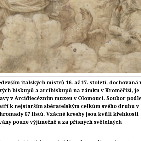
devším italských mistrů 16. až 17. století, dochovaná 
ých biskupů a arcibiskupů na zámku v Kroměříži, je
avy v Arcidiecézním muzeu v Olomouci. Soubor podl
tří k nejstarším sběratelským celkům svého druhu v
romady 67 listů. Vzácné kresby jsou kvůli křehkosti
vány pouze výjimečně a za přísných světelných