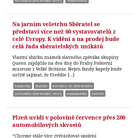
netradiční sběratelské obory
zkameněliny
Na jarním veletrhu Sběratel se
představí více než 60 vystavovatelů z
celé Evropy. K vidění a na prodej bude
celá řada sběratelských unikátů
Vlastní sbírku známek slavného zpěváka skupiny
Queen zapůjčilo na dva dny do Prahy Poštovní
muzeum z Velké Británie. Nejen fandy kapely bude
určitě zajímat, že Freddie […]
bankovky
filatelie
investice do sběratelství
netradiční sběratelské obory
numismatika
veletrh
Plzeň uvidí v polovině července přes 200
automobilových skvostů
“Chceme stále více zvýrazňovat spojení