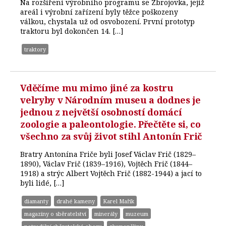
Na rozšíření výrobního programu se Zbrojovka, jejíž
areál i výrobní zařízení byly těžce poškozeny
válkou, chystala už od osvobození. První prototyp
traktoru byl dokončen 14. […]
traktory
Vděčíme mu mimo jiné za kostru
velryby v Národním museu a dodnes je
jednou z největší osobností domácí
zoologie a paleontologie. Přečtěte si, co
všechno za svůj život stihl Antonín Frič
Bratry Antonína Friče byli Josef Václav Frič (1829–
1890), Václav Frič (1839–1916), Vojtěch Frič (1844–
1918) a strýc Albert Vojtěch Frič (1882-1944) a jací to
byli lidé, […]
diamanty
drahé kameny
Karel Mařík
magazíny o sběratelství
minerály
muzeum