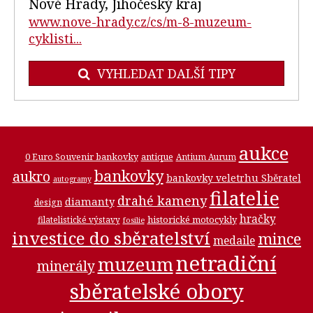
Nové Hrady, Jihočeský kraj
www.nove-hrady.cz/cs/m-8-muzeum-
cyklisti...
VYHLEDAT DALŠÍ TIPY
aukce
0 Euro Souvenir bankovky
antique
Antium Aurum
bankovky
aukro
bankovky veletrhu Sběratel
autogramy
filatelie
drahé kameny
diamanty
design
hračky
historické motocykly
filatelistické výstavy
fosilie
investice do sběratelství
mince
medaile
netradiční
muzeum
minerály
sběratelské obory