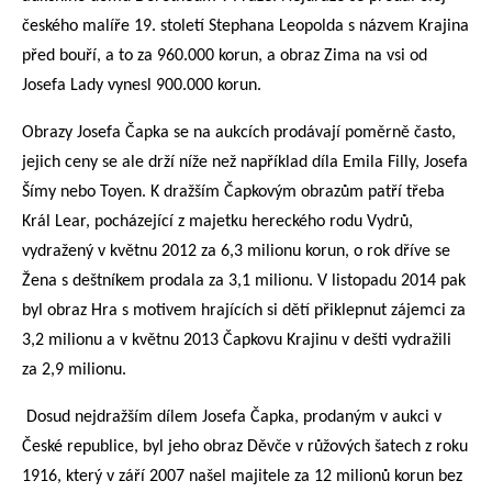
českého malíře 19. století Stephana Leopolda s názvem Krajina
před bouří, a to za 960.000 korun, a obraz Zima na vsi od
Josefa Lady vynesl 900.000 korun.
Obrazy Josefa Čapka se na aukcích prodávají poměrně často,
jejich ceny se ale drží níže než například díla Emila Filly, Josefa
Šímy nebo Toyen. K dražším Čapkovým obrazům patří třeba
Král Lear, pocházející z majetku hereckého rodu Vydrů,
vydražený v květnu 2012 za 6,3 milionu korun, o rok dříve se
Žena s deštníkem prodala za 3,1 milionu. V listopadu 2014 pak
byl obraz Hra s motivem hrajících si dětí přiklepnut zájemci za
3,2 milionu a v květnu 2013 Čapkovu Krajinu v dešti vydražili
za 2,9 milionu.
Dosud nejdražším dílem Josefa Čapka, prodaným v aukci v
České republice, byl jeho obraz Děvče v růžových šatech z roku
1916, který v září 2007 našel majitele za 12 milionů korun bez