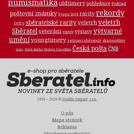
numismatika
oldtimery
pohlednice
Poklad
rekordy
poštovní známky
rarity
Praga 2018
veletrh
sběratelské rarity
veletrh
retro
Sběratel
výtvarné
veteráni
výstavy
vinyly
umění
youngtimery
zajímaví sběratelé
zkameněliny
Česká pošta
ČNB
zlato
Zlatá sbírka Václava Zapadlíka
1999 – 2020 ©
Double Impact, s.r.o.
O nás
Mapa stránek
Reklama
Všeobecné podmínky