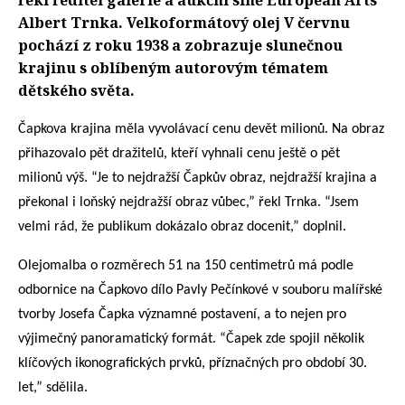
řekl ředitel galerie a aukční síně European Arts
Albert Trnka. Velkoformátový olej V červnu
pochází z roku 1938 a zobrazuje slunečnou
krajinu s oblíbeným autorovým tématem
dětského světa.
Čapkova krajina měla vyvolávací cenu devět milionů. Na obraz
přihazovalo pět dražitelů, kteří vyhnali cenu ještě o pět
milionů výš. “Je to nejdražší Čapkův obraz, nejdražší krajina a
překonal i loňský nejdražší obraz vůbec,” řekl Trnka. “Jsem
velmi rád, že publikum dokázalo obraz docenit,” doplnil.
Olejomalba o rozměrech 51 na 150 centimetrů má podle
odbornice na Čapkovo dílo Pavly Pečínkové v souboru malířské
tvorby Josefa Čapka významné postavení, a to nejen pro
výjimečný panoramatický formát. “Čapek zde spojil několik
klíčových ikonografických prvků, příznačných pro období 30.
let,” sdělila.