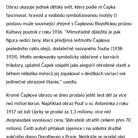
Obraz ukazuje jednak dětský svět, který podle ní Čapka
fascinoval, hravost a svobodu symbolizovanou motýly či
postavu muže související zřejmě s Čapkovou filozofickou prózou
Kulhavý poutník z roku 1936. “Mimořádně důležitá je pak
figura sedící ženy, která předjímá leitmotiv Čapkova
posledního cyklu olejů, dodatečně nazvaného Touha (1938-
1939). Motiv venkovanky symbolicky oblečené v barvách
trikolory, uplatnil Čapek vzápětí jako alegorii ohrožené vlasti a
během několika měsíců jej zopakoval v desítkách variací své
jedinečné obrazové litanie,” uvedla.
Kromě Čapkova obrazu se dnes prodalo ještě šest děl za více
než milion korun. Například obraz Pouť u sv. Antonínka z roku
1917 od Joži Uprky se prodal za 1,3 milionu, více než
dvojnásobek vyvolávací ceny. Sběratelé utratili celkem přes 70
milionů. Čeští autoři přilákali zájemce i na sobotní dražbě
aukčního domu Dorotheum v Praze. Nejdráže se prodal olej