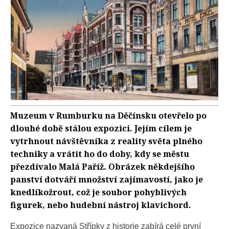
Muzeum v Rumburku na Děčínsku otevřelo po
dlouhé době stálou expozici. Jejím cílem je
vytrhnout návštěvníka z reality světa plného
techniky a vrátit ho do doby, kdy se městu
přezdívalo Malá Paříž. Obrázek někdejšího
panství dotváří množství zajímavostí, jako je
knedlíkožrout, což je soubor pohyblivých
figurek, nebo hudební nástroj klavichord.
Expozice nazvaná Střípky z historie zabírá celé první