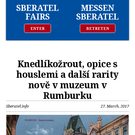
SBERATEL
MESSEN
FAIRS
SBERATEL
ENTER
BETRETEN
Knedlíkožrout, opice s
houslemi a další rarity
nově v muzeum v
Rumburku
Sberatel.info
27. March, 2017