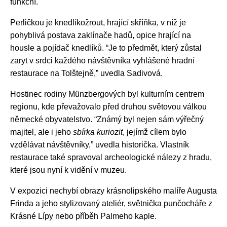
funkční.
Perličkou je knedlíkožrout, hrající skříňka, v níž je
pohyblivá postava zaklínače hadů, opice hrající na
housle a pojídač knedlíků. “Je to předmět, který zůstal
zaryt v srdci každého návštěvníka vyhlášené hradní
restaurace na Tolštejně,” uvedla Sadivová.
Hostinec rodiny Münzbergových byl kulturním centrem
regionu, kde převažovalo před druhou světovou válkou
německé obyvatelstvo. “Známý byl nejen sám výřečný
majitel, ale i jeho
sbírka
kuriozit
, jejímž cílem bylo
vzdělávat návštěvníky,” uvedla historička. Vlastník
restaurace také spravoval archeologické nálezy z hradu,
které jsou nyní k vidění v muzeu.
V expozici nechybí obrazy krásnolipského malíře Augusta
Frinda a jeho stylizovaný ateliér, světnička punčocháře z
Krásné Lípy nebo příběh Palmeho kaple.