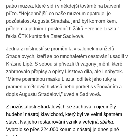
patro muzea, které sídlí v někdejší továrně na barvení
příze. “Nejcennější, co naše muzeum opatruje, je
pozůstalost Augusta Stradala, jenž byl komorníkem,
přítelem a jedním z posledních žáků Ference Liszta,”
řekla ČTK kurátorka Ester Sadivová.
Jedna z místností se proměnila v salonek manželů
Stradalových, kteří se po mnohaletém cestování usadili v
Krásné Lípě. S sebou si přivezli tři vagony jmění, které
zahrnovalo přepisy a opisy Lisztova díla, ale i nábytek.
“Máme posmrtnou masku Liszta, odlitek jeho ruky a
pramen umělcových vlasů nebo portrét s věnováním a
dopis Augustu Stradalovi,” uvedla Sadivová.
Z pozůstalosti Stradalových se zachoval i ojedinělý
hudební nástroj klavichord, který byl ve velmi špatném
stavu. Na jeho restaurování vznikla veřejná
sbírka
.
Vybralo se přes 224.000 korun a nástroj je dnes plně