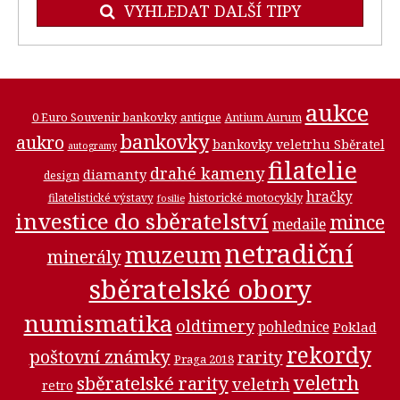
VYHLEDAT DALŠÍ TIPY
aukce
0 Euro Souvenir bankovky
antique
Antium Aurum
bankovky
aukro
bankovky veletrhu Sběratel
autogramy
filatelie
drahé kameny
diamanty
design
hračky
historické motocykly
filatelistické výstavy
fosilie
investice do sběratelství
mince
medaile
netradiční
muzeum
minerály
sběratelské obory
numismatika
oldtimery
pohlednice
Poklad
rekordy
poštovní známky
rarity
Praga 2018
veletrh
sběratelské rarity
veletrh
retro