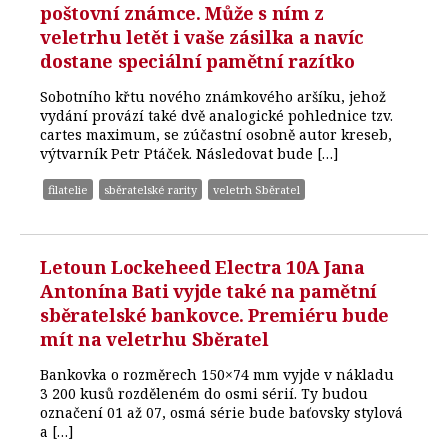
poštovní známce. Může s ním z
veletrhu letět i vaše zásilka a navíc
dostane speciální pamětní razítko
Sobotního křtu nového známkového aršíku, jehož
vydání provází také dvě analogické pohlednice tzv.
cartes maximum, se zúčastní osobně autor kreseb,
výtvarník Petr Ptáček. Následovat bude […]
filatelie
sběratelské rarity
veletrh Sběratel
Letoun Lockeheed Electra 10A Jana
Antonína Bati vyjde také na pamětní
sběratelské bankovce. Premiéru bude
mít na veletrhu Sběratel
Bankovka o rozměrech 150×74 mm vyjde v nákladu
3 200 kusů rozděleném do osmi sérií. Ty budou
označení 01 až 07, osmá série bude baťovsky stylová
a […]