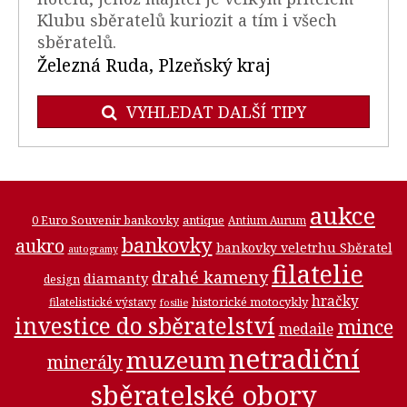
Klubu sběratelů kuriozit a tím i všech
sběratelů.
Železná Ruda, Plzeňský kraj
VYHLEDAT DALŠÍ TIPY
aukce
0 Euro Souvenir bankovky
antique
Antium Aurum
bankovky
aukro
bankovky veletrhu Sběratel
autogramy
filatelie
drahé kameny
diamanty
design
hračky
historické motocykly
filatelistické výstavy
fosilie
investice do sběratelství
mince
medaile
netradiční
muzeum
minerály
sběratelské obory