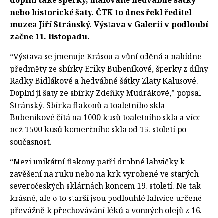
doplní také šperky, malované hedvábné šátky
nebo historické šaty. ČTK to dnes řekl ředitel
muzea Jiří Stránský. Výstava v Galerii v podloubí
začne 11. listopadu.
“Výstava se jmenuje Krásou a vůní oděná a nabídne
předměty ze sbírky Eriky Bubeníkové, šperky z dílny
Radky Bidlákové a hedvábné šátky Zlaty Kalusové.
Doplní ji šaty ze sbírky Zdeňky Mudrákové,” popsal
Stránský. Sbírka flakonů a toaletního skla
Bubeníkové čítá na 1000 kusů toaletního skla a více
než 1500 kusů komerčního skla od 16. století po
současnost.
“Mezi unikátní flakony patří drobné lahvičky k
zavěšení na ruku nebo na krk vyrobené ve starých
severočeských sklárnách koncem 19. století. Ne tak
krásné, ale o to starší jsou podlouhlé lahvice určené
převážně k přechovávání léků a vonných olejů z 16.