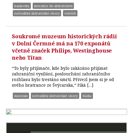
bankovky
investice do sběratelství
netradiční sběratelské obory
veletrh
Soukromé muzeum historických rádií
v Dolní Čermné má na 170 exponátů
včetně značek Philips, Westinghouse
nebo Titan
“To byly přijímače, kde bylo zakázáno přijímat
zahraniční vysílání, poslouchání zahraničního
rozhlasu bylo trestáno smrtí. Přivezl jsem si je od
svého bratrance ze Švýcarska,” říká […]
muzeum
netradiční sběratelské obory
Rádia