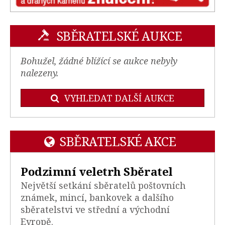
SBĚRATELSKÉ AUKCE
Bohužel, žádné blížící se aukce nebyly
nalezeny.
VYHLEDAT DALŠÍ AUKCE
SBĚRATELSKÉ AKCE
Podzimní veletrh Sběratel
Největší setkání sběratelů poštovních
známek, mincí, bankovek a dalšího
sběratelstvi ve střední a východní
Evropě.