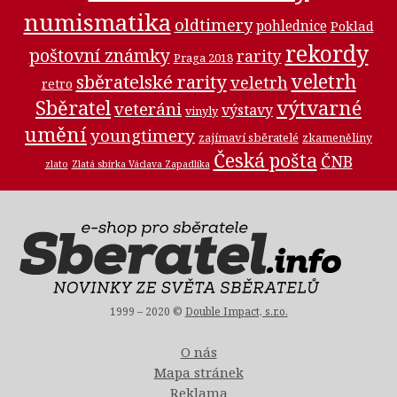
numismatika
oldtimery
pohlednice
Poklad
rekordy
poštovní známky
rarity
Praga 2018
veletrh
sběratelské rarity
veletrh
retro
výtvarné
Sběratel
veteráni
výstavy
vinyly
umění
youngtimery
zajímaví sběratelé
zkameněliny
Česká pošta
ČNB
zlato
Zlatá sbírka Václava Zapadlíka
1999 – 2020 ©
Double Impact, s.r.o.
O nás
Mapa stránek
Reklama