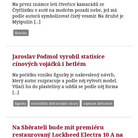
Na první známce letí čtveřice kamarádů ze
Čtyřlístku v autě na modrém pozadí nebe, jež má
podle autorů symbolizovat čistý vesmír. Na druhé je
Myšpulín […]
filatelie
Jaroslav Podmol vyrobil statisíce
cínových vojáčků i betlém
Na počátku vzniku figurky je nakreslený návrh,
který autor rozpracuje a podle něj vytvoří model.
Vtlačí ho do plastelíny a udělá se podle něj forma
[…]
figurky
netradiční sběratelské obory
zajímaví sběratelé
Na Sběrateli bude mít premiéru
restaurovaný Lockheed Electra 10 A na