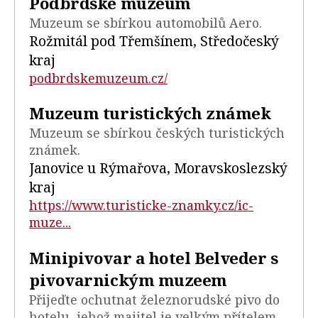
Podbrdské muzeum
Muzeum se sbírkou automobilů Aero.
Rožmitál pod Třemšínem, Středočeský
kraj
podbrdskemuzeum.cz/
Muzeum turistických známek
Muzeum se sbírkou českých turistických
známek.
Janovice u Rýmařova, Moravskoslezský
kraj
https://www.turisticke-znamky.cz/ic-
muze...
Minipivovar a hotel Belveder s
pivovarnickým muzeem
Přijeďte ochutnat železnorudské pivo do
hotelu, jehož majitel je velkým přítelem