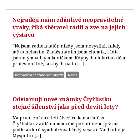
Nejraději mám zdánlivě neopravitelné
vraky, říká sběratel rádií a zve na jejich
výstavu
“Nejsem radioamatér, nikdy jsem nevysílal, nikdy
mě to nebavilo. Zaměstnáním jsem chemik, rádia
jsou mým velkým koníčkem. Kdybych elektriku dělal
profesionálně, tak bych na to […]
netradiční sběratelské obory
Rádia
Odstartují nové známky Čtyřlístku
stejné šílenství jako před devíti lety?
Na první známce letí čtveřice kamarádů ze
Čtyřlístku v autě na modrém pozadí nebe, jež má
podle autorů symbolizovat čistý vesmír. Na druhé je
Myšpulín […]