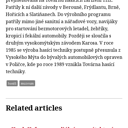
přejmenována na Továrnu hasících zařízení THZ.
Patřily k ní další závody v Berouně, Frýdlantu, Brně,
Hořicích a Slatiňanech. Do výrobního programu
patřily mimo jiné sanitní a nářaďové vozy, navijáky
pro startování bezmotorových letadel, žebříky,
kropicí i fekální automobily. Později se sloučila s
druhým vysokomýtským závodem Karosa. V roce
1985 se výroba hasící techniky postupně přesunula z
Vysokého Mýta do bývalých automobilových opraven
v Poličce, kde po roce 1989 vznikla Továrna hasící
techniky.
hasiči
muzeum
Related articles