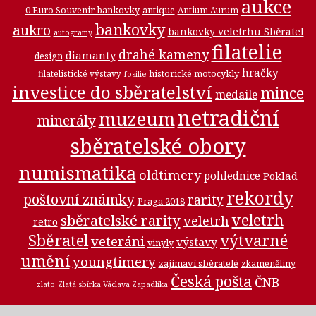
aukce
0 Euro Souvenir bankovky
antique
Antium Aurum
bankovky
aukro
bankovky veletrhu Sběratel
autogramy
filatelie
drahé kameny
diamanty
design
hračky
historické motocykly
filatelistické výstavy
fosilie
investice do sběratelství
mince
medaile
netradiční
muzeum
minerály
sběratelské obory
numismatika
oldtimery
pohlednice
Poklad
rekordy
poštovní známky
rarity
Praga 2018
veletrh
sběratelské rarity
veletrh
retro
Sběratel
výtvarné
veteráni
výstavy
vinyly
umění
youngtimery
zajímaví sběratelé
zkameněliny
Česká pošta
ČNB
zlato
Zlatá sbírka Václava Zapadlíka