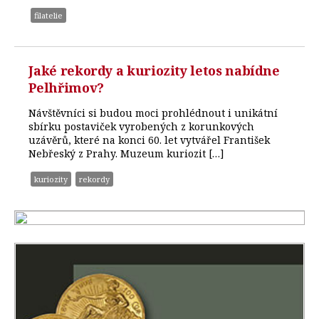
filatelie
Jaké rekordy a kuriozity letos nabídne
Pelhřimov?
Návštěvníci si budou moci prohlédnout i unikátní
sbírku postaviček vyrobených z korunkových
uzávěrů, které na konci 60. let vytvářel František
Nebřeský z Prahy. Muzeum kuriozit […]
kuriozity
rekordy