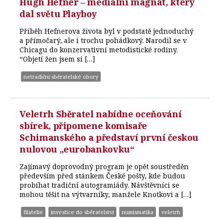
Hugh Hefner – mediální magnát, který
dal světu Playboy
Příběh Hefnerova života byl v podstatě jednoduchý
a přímočarý, ale i trochu pohádkový. Narodil se v
Chicagu do konzervativní metodistické rodiny.
“Objetí žen jsem si […]
netradiční sběratelské obory
Veletrh Sběratel nabídne oceňování
sbírek, připomene komisaře
Schimanského a představí první českou
nulovou „eurobankovku“
Zajímavý doprovodný program je opět soustředěn
především před stánkem České pošty, kde budou
probíhat tradiční autogramiády. Návštěvníci se
mohou těšit na výtvarníky, manžele Knotkovi a […]
filatelie
investice do sběratelství
numismatika
veletrh