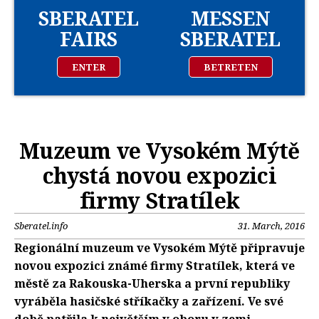
SBERATEL
MESSEN
FAIRS
SBERATEL
ENTER
BETRETEN
Muzeum ve Vysokém Mýtě
chystá novou expozici
firmy Stratílek
Sberatel.info
31. March, 2016
Regionální muzeum ve Vysokém Mýtě připravuje
novou expozici známé firmy Stratílek, která ve
městě za Rakouska-Uherska a první republiky
vyráběla hasičské stříkačky a zařízení. Ve své