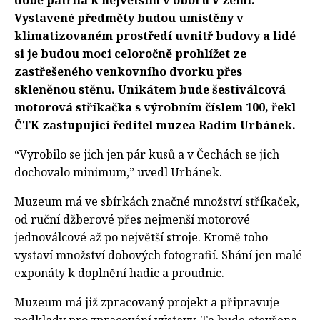
době patřila k největším v oboru v zemi.
Vystavené předměty budou umístěny v
klimatizovaném prostředí uvnitř budovy a lidé
si je budou moci celoročně prohlížet ze
zastřešeného venkovního dvorku přes
skleněnou stěnu. Unikátem bude šestiválcová
motorová stříkačka s výrobním číslem 100, řekl
ČTK zastupující ředitel muzea Radim Urbánek.
“Vyrobilo se jich jen pár kusů a v Čechách se jich
dochovalo minimum,” uvedl Urbánek.
Muzeum má ve sbírkách značné množství stříkaček,
od ruční džberové přes nejmenší motorové
jednoválcové až po největší stroje. Kromě toho
vystaví množství dobových fotografií. Shání jen malé
exponáty k doplnění hadic a proudnic.
Muzeum má již zpracovaný projekt a připravuje