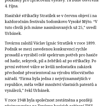
podklady pro zpracování výstavy. Ta bude otevřena
4. října.
Hasičské stříkačky Stratílek se v červnu objeví i na
každoročním festivalu Sodomkovo Vysoké Mýto. “V
tuto chvíli jich máme nasmlouvaných už 25,” uvedl
Urbánek.
Továrnu založil Václav Ignác Stratílek v roce 1899.
Podnik se mezi zavedenou konkurencí rychle
prosadil a vyráběl celé spektrum potřeb pro hasiče
od hadic, sekyrek, pil a žebříků až po stříkačky. Po
první světové válce se kvůli nedostatku zakázek
přechodně přeorientoval na výrobu tělocvičného
nářadí. “Firma byla jedna z nejvýznamnějších v
republice, měla velké množství vlastních patentů a
vynálezů,” řekl Urbánek.
V roce 1948 byla společnost zestátněna a později