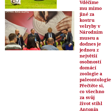
Vděčíme
mu mimo
jiné za
kostru
velryby v
Národním
museu a
dodnes je
jednou z
největší
osobností
domácí
zoologie a
paleontologie
Přečtěte si,
co všechno
za svůj
život stihl
Antonín