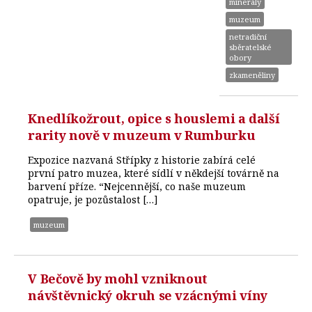
minerály
muzeum
netradiční
sběratelské
obory
zkameněliny
Knedlíkožrout, opice s houslemi a další
rarity nově v muzeum v Rumburku
Expozice nazvaná Střípky z historie zabírá celé
první patro muzea, které sídlí v někdejší továrně na
barvení příze. “Nejcennější, co naše muzeum
opatruje, je pozůstalost […]
muzeum
V Bečově by mohl vzniknout
návštěvnický okruh se vzácnými víny