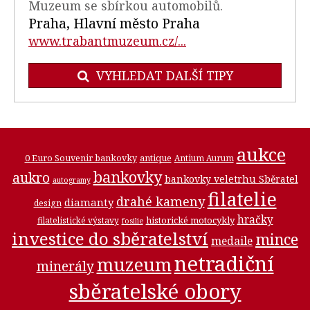
Muzeum se sbírkou automobilů.
Praha, Hlavní město Praha
www.trabantmuzeum.cz/...
VYHLEDAT DALŠÍ TIPY
aukce
0 Euro Souvenir bankovky
antique
Antium Aurum
bankovky
aukro
bankovky veletrhu Sběratel
autogramy
filatelie
drahé kameny
diamanty
design
hračky
historické motocykly
filatelistické výstavy
fosilie
investice do sběratelství
mince
medaile
netradiční
muzeum
minerály
sběratelské obory