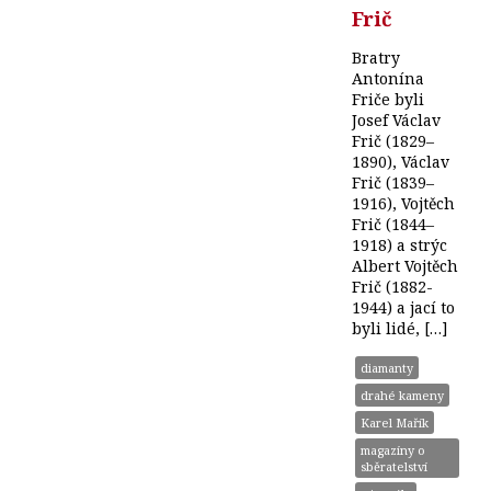
Frič
Bratry
Antonína
Friče byli
Josef Václav
Frič (1829–
1890), Václav
Frič (1839–
1916), Vojtěch
Frič (1844–
1918) a strýc
Albert Vojtěch
Frič (1882-
1944) a jací to
byli lidé, […]
diamanty
drahé kameny
Karel Mařík
magazíny o
sběratelství