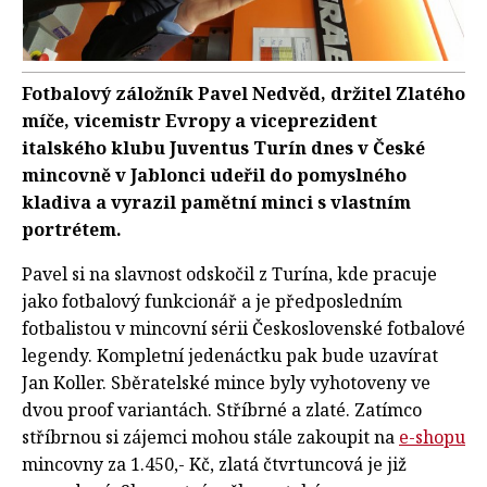
Fotbalový záložník Pavel Nedvěd, držitel Zlatého
míče, vicemistr Evropy a viceprezident
italského klubu Juventus Turín dnes v České
mincovně v Jablonci udeřil do pomyslného
kladiva a vyrazil pamětní minci s vlastním
portrétem.
Pavel si na slavnost odskočil z Turína, kde pracuje
jako fotbalový funkcionář a je předposledním
fotbalistou v mincovní sérii Československé fotbalové
legendy. Kompletní jedenáctku pak bude uzavírat
Jan Koller. Sběratelské mince byly vyhotoveny ve
dvou proof variantách. Stříbrné a zlaté. Zatímco
stříbrnou si zájemci mohou stále zakoupit na
e-shopu
mincovny za 1.450,- Kč, zlatá čtvrtuncová je již