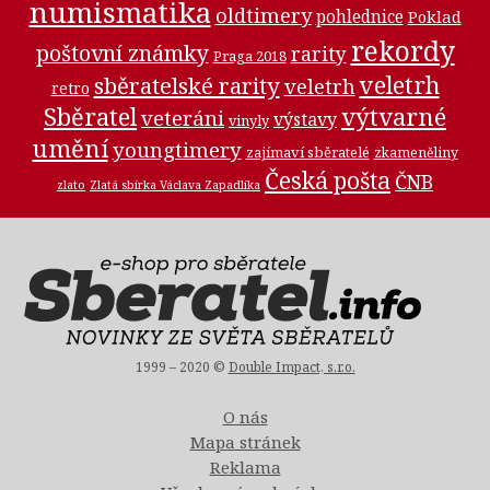
numismatika
oldtimery
pohlednice
Poklad
rekordy
poštovní známky
rarity
Praga 2018
veletrh
sběratelské rarity
veletrh
retro
Sběratel
výtvarné
veteráni
výstavy
vinyly
umění
youngtimery
zajímaví sběratelé
zkameněliny
Česká pošta
ČNB
zlato
Zlatá sbírka Václava Zapadlíka
1999 – 2020 ©
Double Impact, s.r.o.
O nás
Mapa stránek
Reklama