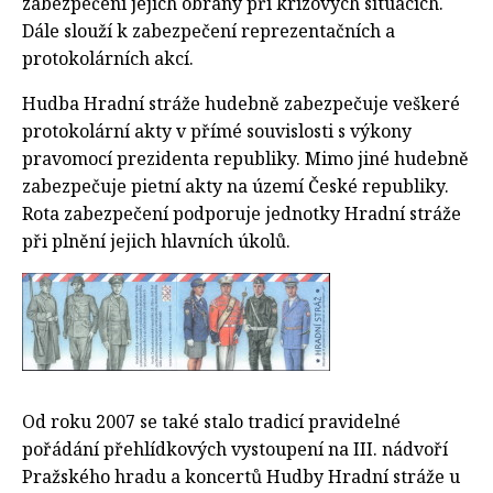
zabezpečení jejich obrany při krizových situacích.
Dále slouží k zabezpečení reprezentačních a
protokolárních akcí.
Hudba Hradní stráže hudebně zabezpečuje veškeré
protokolární akty v přímé souvislosti s výkony
pravomocí prezidenta republiky. Mimo jiné hudebně
zabezpečuje pietní akty na území České republiky.
Rota zabezpečení podporuje jednotky Hradní stráže
při plnění jejich hlavních úkolů.
Od roku 2007 se také stalo tradicí pravidelné
pořádání přehlídkových vystoupení na III. nádvoří
Pražského hradu a koncertů Hudby Hradní stráže u