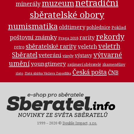
netradiční
muzeum
minerály
sběratelské obory
numismatika
oldtimery
pohlednice
Poklad
rekordy
poštovní známky
rarity
Praga 2018
veletrh
sběratelské rarity
veletrh
retro
Sběratel
výtvarné
veteráni
výstavy
vinyly
umění
youngtimery
zajímaví sběratelé
zkameněliny
Česká pošta
ČNB
zlato
Zlatá sbírka Václava Zapadlíka
1999 – 2020 ©
Double Impact, s.r.o.