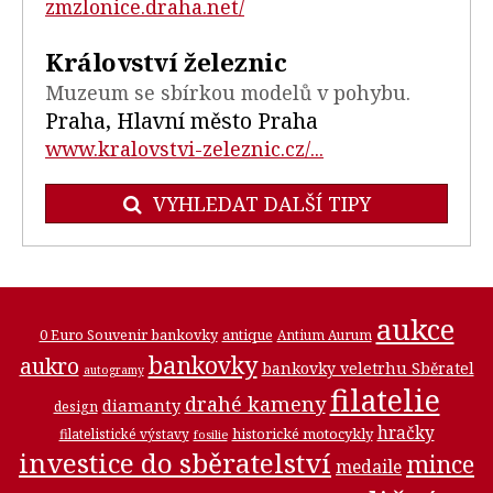
zmzlonice.draha.net/
Království železnic
Muzeum se sbírkou modelů v pohybu.
Praha, Hlavní město Praha
www.kralovstvi-zeleznic.cz/...
VYHLEDAT DALŠÍ TIPY
aukce
0 Euro Souvenir bankovky
antique
Antium Aurum
bankovky
aukro
bankovky veletrhu Sběratel
autogramy
filatelie
drahé kameny
diamanty
design
hračky
historické motocykly
filatelistické výstavy
fosilie
investice do sběratelství
mince
medaile