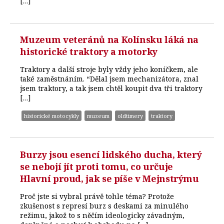
[…]
Muzeum veteránů na Kolínsku láká na
historické traktory a motorky
Traktory a další stroje byly vždy jeho koníčkem, ale
také zaměstnáním. “Dělal jsem mechanizátora, znal
jsem traktory, a tak jsem chtěl koupit dva tři traktory
[…]
historické motocykly
muzeum
oldtimery
traktory
Burzy jsou esencí lidského ducha, který
se nebojí jít proti tomu, co určuje
Hlavní proud, jak se píše v Mejnstrýmu
Proč jste si vybral právě tohle téma? Protože
zkušenost s represí burz s deskami za minulého
režimu, jakož to s něčím ideologicky závadným,