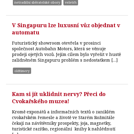
netradiční sběratelské obory
veletrh
V Singapuru lze luxusní vůz objednat v
automatu
Futuristický showroom otevřela v prosinci
společnost Autobahn Motors, která se věnuje
prodeji ojetých vozů. Jejím cílem bylo vyřešit v hustě
zalidněném Singapuru problém s nedostatkem […]
oldtimery
Kam si jít uklidnit nervy? Přeci do
Cvokařského muzea!
Kromě exponátů a informačních textů o zaniklém
cvokařském řemesle a životě ve Starém Rožmitále
čekají na návštěvníky prospekty, joja, magnetky,
turistické razítko, regionální knihy k nahlédnutí