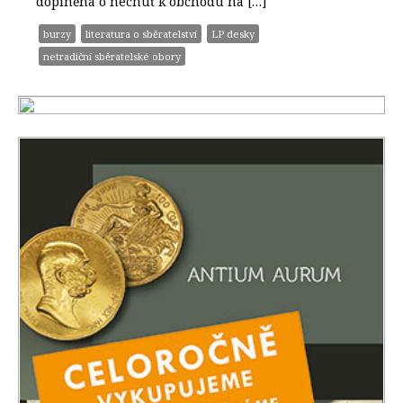
doplněná o nechuť k obchodu na […]
burzy
literatura o sběratelství
LP desky
netradiční sběratelské obory