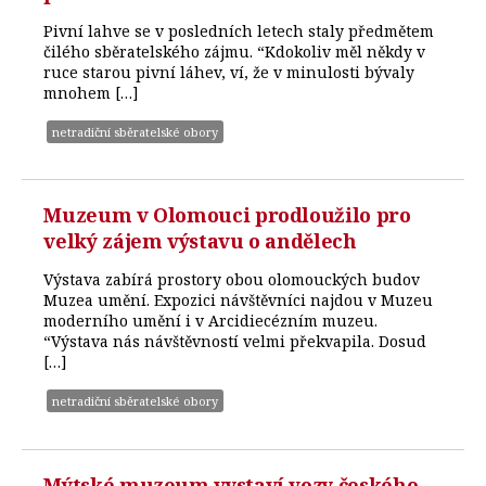
Pivní lahve se v posledních letech staly předmětem
čilého sběratelského zájmu. “Kdokoliv měl někdy v
ruce starou pivní láhev, ví, že v minulosti bývaly
mnohem […]
netradiční sběratelské obory
Muzeum v Olomouci prodloužilo pro
velký zájem výstavu o andělech
Výstava zabírá prostory obou olomouckých budov
Muzea umění. Expozici návštěvníci najdou v Muzeu
moderního umění i v Arcidiecézním muzeu.
“Výstava nás návštěvností velmi překvapila. Dosud
[…]
netradiční sběratelské obory
Mýtské muzeum vystaví vozy českého