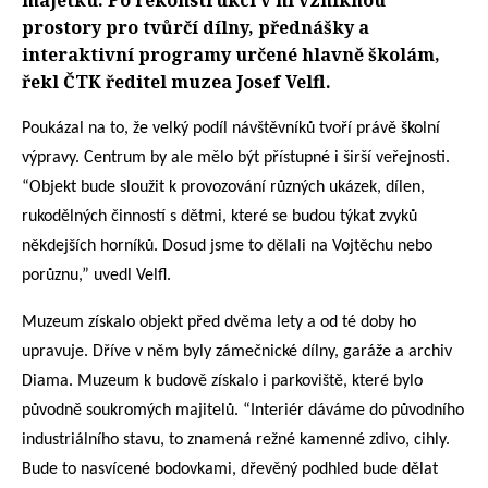
majetku. Po rekonstrukci v ní vzniknou
prostory pro tvůrčí dílny, přednášky a
interaktivní programy určené hlavně školám,
řekl ČTK ředitel muzea Josef Velfl.
Poukázal na to, že velký podíl návštěvníků tvoří právě školní
výpravy. Centrum by ale mělo být přístupné i širší veřejnosti.
“Objekt bude sloužit k provozování různých ukázek, dílen,
rukodělných činností s dětmi, které se budou týkat zvyků
někdejších horníků. Dosud jsme to dělali na Vojtěchu nebo
porůznu,” uvedl Velfl.
Muzeum získalo objekt před dvěma lety a od té doby ho
upravuje. Dříve v něm byly zámečnické dílny, garáže a archiv
Diama. Muzeum k budově získalo i parkoviště, které bylo
původně soukromých majitelů. “Interiér dáváme do původního
industriálního stavu, to znamená režné kamenné zdivo, cihly.
Bude to nasvícené bodovkami, dřevěný podhled bude dělat