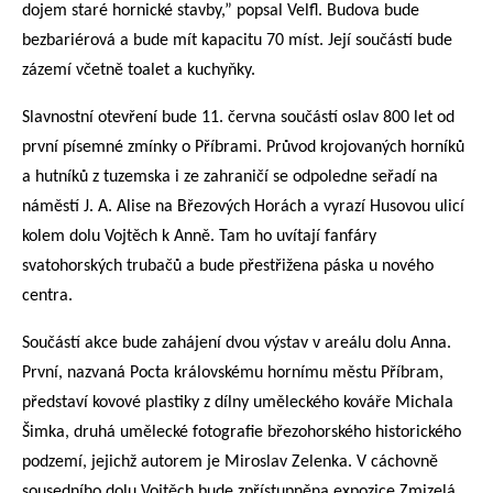
dojem staré hornické stavby,” popsal Velfl. Budova bude
bezbariérová a bude mít kapacitu 70 míst. Její součástí bude
zázemí včetně toalet a kuchyňky.
Slavnostní otevření bude 11. června součástí oslav 800 let od
první písemné zmínky o Příbrami. Průvod krojovaných horníků
a hutníků z tuzemska i ze zahraničí se odpoledne seřadí na
náměstí J. A. Alise na Březových Horách a vyrazí Husovou ulicí
kolem dolu Vojtěch k Anně. Tam ho uvítají fanfáry
svatohorských trubačů a bude přestřižena páska u nového
centra.
Součástí akce bude zahájení dvou výstav v areálu dolu Anna.
První, nazvaná Pocta královskému hornímu městu Příbram,
představí kovové plastiky z dílny uměleckého kováře Michala
Šimka, druhá umělecké fotografie březohorského historického
podzemí, jejichž autorem je Miroslav Zelenka. V cáchovně
sousedního dolu Vojtěch bude zpřístupněna expozice Zmizelá