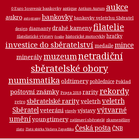
aukce
0 Euro Souvenir bankovky
antique
Antium Aurum
bankovky
aukro
bankovky veletrhu Sběratel
autogramy
filatelie
drahé kameny
diamanty
design
hračky
historické motocykly
filatelistické výstavy
fosilie
investice do sběratelství
mince
medaile
netradiční
muzeum
minerály
sběratelské obory
numismatika
oldtimery
pohlednice
Poklad
rekordy
poštovní známky
rarity
Praga 2018
veletrh
sběratelské rarity
veletrh
retro
Sběratel
výtvarné
veteráni
výstavy
vinyly
umění
youngtimery
zajímaví sběratelé
zkameněliny
Česká pošta
ČNB
zlato
Zlatá sbírka Václava Zapadlíka