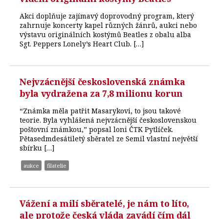
Akci doplňuje zajímavý doprovodný program, který
zahrnuje koncerty kapel různých žánrů, aukci nebo
výstavu originálních kostýmů Beatles z obalu alba
Sgt. Peppers Lonely’s Heart Club. […]
Nejvzácnější československá známka
byla vydražena za 7,8 milionu korun
“Známka měla patřit Masarykovi, to jsou takové
teorie. Byla vyhlášená nejvzácnější československou
poštovní známkou,” popsal loni ČTK Pytlíček.
Pětasedmdesátiletý sběratel ze Semil vlastní největší
sbírku […]
aukce
filatelie
Vážení a milí sběratelé, je nám to líto,
ale protože česká vláda zavádí čím dál