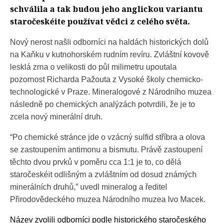
schválila a tak budou jeho anglickou variantu
staročeskéite používat vědci z celého světa.
Nový nerost našli odborníci na haldách historických dolů
na Kaňku v kutnohorském rudním revíru. Zvláštní kovově
lesklá zrna o velikosti do půl milimetru upoutala
pozornost Richarda Pažouta z Vysoké školy chemicko-
technologické v Praze. Mineralogové z Národního muzea
následně po chemických analýzách potvrdili, že je to
zcela nový minerální druh.
“Po chemické stránce jde o vzácný sulfid stříbra a olova
se zastoupením antimonu a bismutu. Právě zastoupení
těchto dvou prvků v poměru cca 1:1 je to, co dělá
staročeskéit odlišným a zvláštním od dosud známých
minerálních druhů,” uvedl mineralog a ředitel
Přirodovědeckého muzea Národního muzea Ivo Macek.
Název zvolili odborníci podle historického staročeského