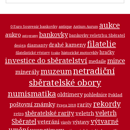
aukce
0 Euro Souvenir bankovky
antique
Antium Aurum
bankovky
aukro
bankovky veletrhu Sběratel
autogramy
filatelie
drahé kameny
diamanty
design
hračky
historické motocykly
filatelistické výstavy
fosilie
investice do sběratelství
mince
medaile
netradiční
muzeum
minerály
sběratelské obory
numismatika
oldtimery
pohlednice
Poklad
rekordy
poštovní známky
rarity
Praga 2018
veletrh
sběratelské rarity
veletrh
retro
Sběratel
výtvarné
veteráni
výstavy
vinyly
umění
youngtimery