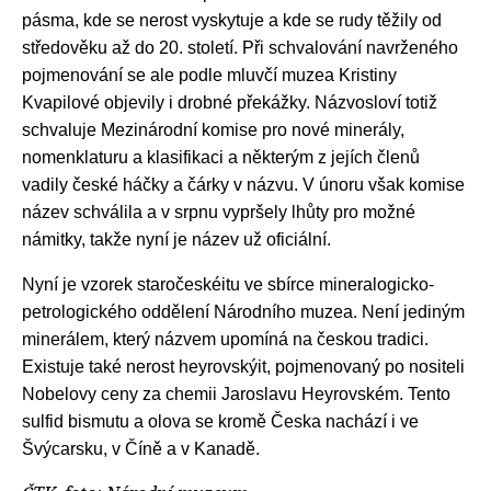
pásma, kde se nerost vyskytuje a kde se rudy těžily od
středověku až do 20. století. Při schvalování navrženého
pojmenování se ale podle mluvčí muzea Kristiny
Kvapilové objevily i drobné překážky. Názvosloví totiž
schvaluje Mezinárodní komise pro nové
minerály
,
nomenklaturu a klasifikaci a některým z jejích členů
vadily české háčky a čárky v názvu. V únoru však komise
název schválila a v srpnu vypršely lhůty pro možné
námitky, takže nyní je název už oficiální.
Nyní je vzorek staročeskéitu ve
sbírce
mineralogicko-
petrologického oddělení Národního muzea. Není jediným
minerálem
, který názvem upomíná na českou tradici.
Existuje také nerost heyrovskýit, pojmenovaný po nositeli
Nobelovy ceny za chemii Jaroslavu Heyrovském. Tento
sulfid bismutu a olova se kromě Česka nachází i ve
Švýcarsku, v Číně a v Kanadě.