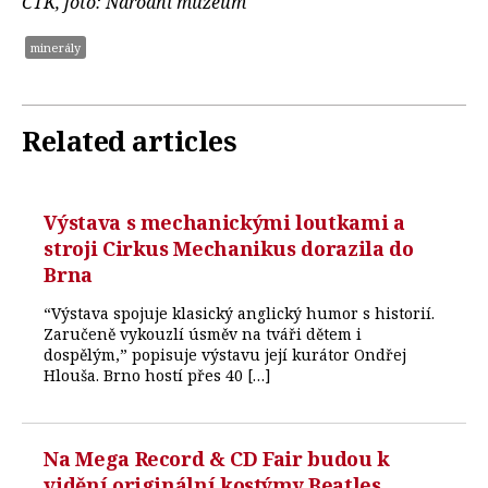
ČTK, foto: Národní muzeum
minerály
Related articles
Výstava s mechanickými loutkami a
stroji Cirkus Mechanikus dorazila do
Brna
“Výstava spojuje klasický anglický humor s historií.
Zaručeně vykouzlí úsměv na tváři dětem i
dospělým,” popisuje výstavu její kurátor Ondřej
Hlouša. Brno hostí přes 40 […]
Na Mega Record & CD Fair budou k
vidění originální kostýmy Beatles