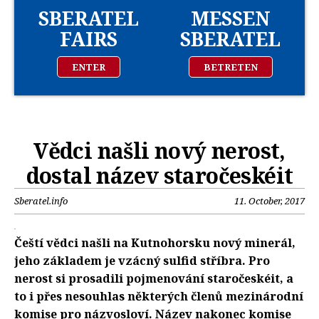
SBERATEL
MESSEN
FAIRS
SBERATEL
ENTER
BETRETEN
Vědci našli nový nerost,
dostal název staročeskéit
Sberatel.info
11. October, 2017
Čeští vědci našli na Kutnohorsku nový minerál,
jeho základem je vzácný sulfid stříbra. Pro
nerost si prosadili pojmenování staročeskéit, a
to i přes nesouhlas některých členů mezinárodní
komise pro názvosloví. Název nakonec komise