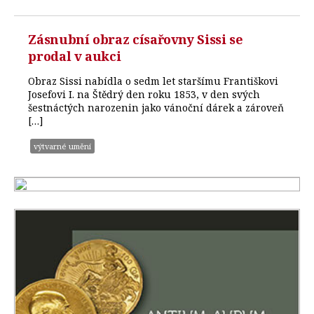
Zásnubní obraz císařovny Sissi se
prodal v aukci
Obraz Sissi nabídla o sedm let staršímu Františkovi
Josefovi I. na Štědrý den roku 1853, v den svých
šestnáctých narozenin jako vánoční dárek a zároveň
[…]
výtvarné umění