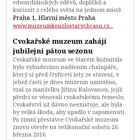
edwardiánských oděvů, doplňků a
kuriozit z celého světa na jednom místě.
Praha 1, Hlavní město Praha
www.muzeumkouzlostarychcasu.cz...
Cvokařské muzeum zahájí
jubilejní pátou sezonu
Cvokařské muzeum ve Starém Rožmitále
bylo vybudováno nadšením chalupáře,
který si před čtyřiceti lety ze stavení, v
jehož části je dnes muzeum umístěno,
vzal za manželku Jiřinu Kulovanou, jejíž
předci se věnovali cvokařskému řemeslu.
Cvokařství už dávno neexistuje, ale byla
by velká škoda, aby upadlo v zapomenutí.
Po zimní přestávce Cvokařské muzeum
znovu otevře na velikonoční sobotu 26.
března 2016.