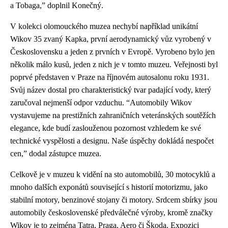
a Tobaga,” doplnil Konečný.
V kolekci olomouckého muzea nechybí například unikátní
Wikov 35 zvaný Kapka, první aerodynamický vůz vyrobený v
Československu a jeden z prvních v Evropě. Vyrobeno bylo jen
několik málo kusů, jeden z nich je v tomto muzeu. Veřejnosti byl
poprvé představen v Praze na říjnovém autosalonu roku 1931.
Svůj název dostal pro charakteristický tvar padající vody, který
zaručoval nejmenší odpor vzduchu. “Automobily Wikov
vystavujeme na prestižních zahraničních
veteránských
soutěžích
elegance, kde budí zaslouženou pozornost vzhledem ke své
technické vyspělosti a designu. Naše úspěchy dokládá nespočet
cen,” dodal zástupce muzea.
Celkově je v muzeu k vidění na sto automobilů, 30 motocyklů a
mnoho dalších exponátů související s historií motorizmu, jako
stabilní motory, benzinové stojany či motory. Srdcem
sbírky
jsou
automobily československé předválečné výroby, kromě značky
Wikov je to zejména Tatra, Praga, Aero či Škoda. Expozici