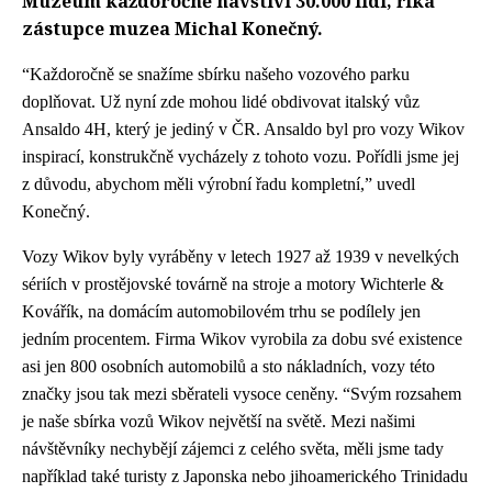
Muzeum každoročně navštíví 30.000 lidí, říká
zástupce muzea Michal Konečný.
“Každoročně se snažíme
sbírku
našeho vozového parku
doplňovat. Už nyní zde mohou lidé obdivovat italský vůz
Ansaldo 4H, který je jediný v ČR. Ansaldo byl pro vozy Wikov
inspirací, konstrukčně vycházely z tohoto vozu. Pořídli jsme jej
z důvodu, abychom měli výrobní řadu kompletní,” uvedl
Konečný.
Vozy Wikov byly vyráběny v letech 1927 až 1939 v nevelkých
sériích v prostějovské továrně na stroje a motory Wichterle &
Kovářík, na domácím automobilovém trhu se podílely jen
jedním procentem. Firma Wikov vyrobila za dobu své existence
asi jen 800 osobních automobilů a sto nákladních, vozy této
značky jsou tak mezi
sběrateli
vysoce ceněny. “Svým rozsahem
je naše
sbírka
vozů Wikov největší na světě. Mezi našimi
návštěvníky nechybějí zájemci z celého světa, měli jsme tady
například také turisty z Japonska nebo jihoamerického Trinidadu