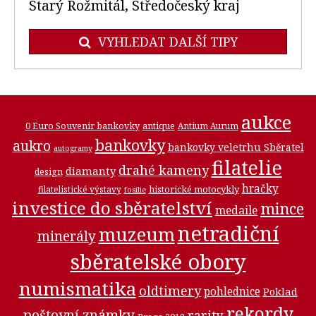
Starý Rožmitál, Středočeský kraj
VYHLEDAT DALŠÍ TIPY
aukce
0 Euro Souvenir bankovky
antique
Antium Aurum
bankovky
aukro
bankovky veletrhu Sběratel
autogramy
filatelie
drahé kameny
diamanty
design
hračky
historické motocykly
filatelistické výstavy
fosilie
investice do sběratelství
mince
medaile
netradiční
muzeum
minerály
sběratelské obory
numismatika
oldtimery
pohlednice
Poklad
rekordy
poštovní známky
rarity