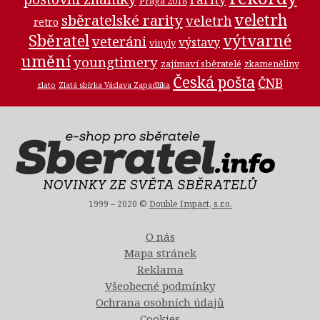
Praga 2018
veletrh
sběratelské rarity
veletrh
retro
Sběratel
výtvarné
veteráni
výstavy
vinyly
umění
youngtimery
zajímaví sběratelé
zkameněliny
Česká pošta
ČNB
zlato
Zlatá sbírka Václava Zapadlíka
1999 – 2020 ©
Double Impact, s.r.o.
O nás
Mapa stránek
Reklama
Všeobecné podmínky
Ochrana osobních údajů
Cookies