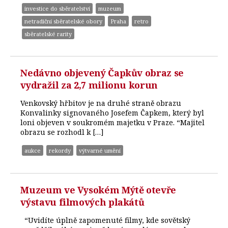
investice do sběratelství
muzeum
netradiční sběratelské obory
Praha
retro
sběratelské rarity
Nedávno objevený Čapkův obraz se
vydražil za 2,7 milionu korun
Venkovský hřbitov je na druhé straně obrazu
Konvalinky signovaného Josefem Čapkem, který byl
loni objeven v soukromém majetku v Praze. “Majitel
obrazu se rozhodl k […]
aukce
rekordy
výtvarné umění
Muzeum ve Vysokém Mýtě otevře
výstavu filmových plakátů
“Uvidíte úplně zapomenuté filmy, kde sovětský