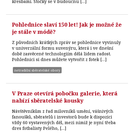
kresbami. Štočky se v budoucnu […]
Pohlednice slaví 150 let! Jak je možné že
je stále v módě?
Z původních krátkých zpráv se pohlednice vyvinuly
v univerzální formu suvenýru, která i ve dnešní
době zasvěcené technologiím dělá lidem radost.
Pohlednici si dnes můžete vytvořit z fotek […]
netradiční sběratelské obory
V Praze otevírá pobočku galerie, která
nabízí sběratelské kousky
Návštěvníkům z řad milovníků umění, vášnivých
fanoušků, sběratelů i investorů bude k dispozici
vždy 60 vystavených děl, mezi nimiž je nyní třeba
dres fotbalisty Pelého, […]