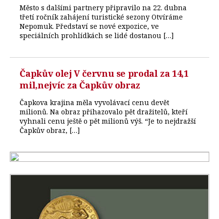
Město s dalšími partnery připravilo na 22. dubna
třetí ročník zahájení turistické sezony Otvíráme
Nepomuk. Představí se nové expozice, ve
speciálních prohlídkách se lidé dostanou […]
Čapkův olej V červnu se prodal za 14,1
mil,nejvíc za Čapkův obraz
Čapkova krajina měla vyvolávací cenu devět
milionů. Na obraz přihazovalo pět dražitelů, kteří
vyhnali cenu ještě o pět milionů výš. “Je to nejdražší
Čapkův obraz, […]