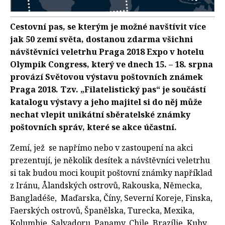
Cestovní pas, se kterým je možné navštívit více
jak 50 zemí světa, dostanou zdarma všichni
návštěvníci veletrhu Praga 2018 Expo v hotelu
Olympik Congress, který ve dnech 15. – 18. srpna
provází Světovou výstavu poštovních známek
Praga 2018. Tzv. „Filatelistický pas“ je součástí
katalogu výstavy a jeho majitel si do něj může
nechat vlepit unikátní sběratelské známky
poštovních správ, které se akce účastní.
Zemí, jež se napřímo nebo v zastoupení na akci
prezentují, je několik desítek a návštěvníci veletrhu
si tak budou moci koupit poštovní známky například
z Iránu, Ålandských ostrovů, Rakouska, Německa,
Bangladéše, Maďarska, Číny, Severní Koreje, Finska,
Faerských ostrovů, Španělska, Turecka, Mexika,
Kolumbie, Salvadoru, Panamy, Chile, Brazílie, Kuby,