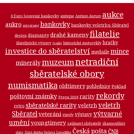
aukce
0 Euro Souvenir bankovky
antique
Antium Aurum
bankovky
aukro
bankovky veletrhu Sběratel
autogramy
filatelie
drahé kameny
diamanty
design
hračky
historické motocykly
filatelistické výstavy
fosilie
investice do sběratelství
mince
medaile
netradiční
muzeum
minerály
sběratelské obory
numismatika
oldtimery
pohlednice
Poklad
rekordy
poštovní známky
rarity
Praga 2018
veletrh
sběratelské rarity
veletrh
retro
Sběratel
výtvarné
veteráni
výstavy
vinyly
umění
youngtimery
zajímaví sběratelé
zkameněliny
Česká pošta
ČNB
zlato
Zlatá sbírka Václava Zapadlíka