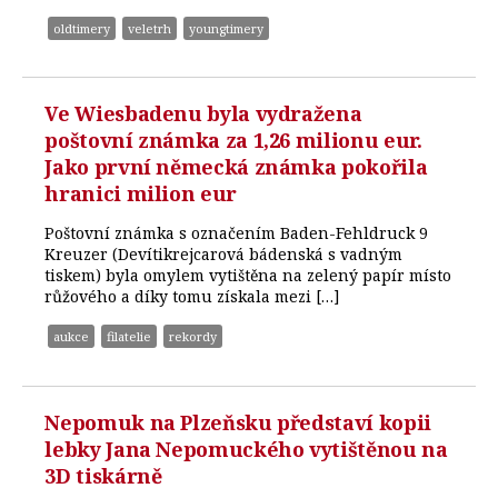
oldtimery
veletrh
youngtimery
Ve Wiesbadenu byla vydražena
poštovní známka za 1,26 milionu eur.
Jako první německá známka pokořila
hranici milion eur
Poštovní známka s označením Baden-Fehldruck 9
Kreuzer (Devítikrejcarová bádenská s vadným
tiskem) byla omylem vytištěna na zelený papír místo
růžového a díky tomu získala mezi […]
aukce
filatelie
rekordy
Nepomuk na Plzeňsku představí kopii
lebky Jana Nepomuckého vytištěnou na
3D tiskárně