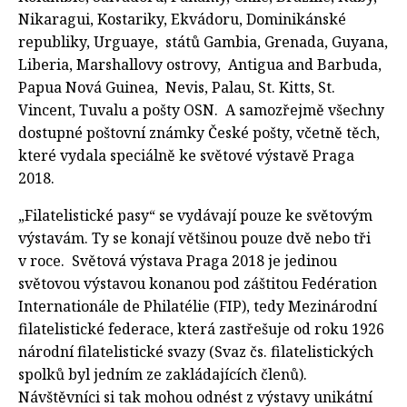
Nikaragui, Kostariky, Ekvádoru, Dominikánské
republiky, Urguaye, států Gambia, Grenada, Guyana,
Liberia, Marshallovy ostrovy, Antigua and Barbuda,
Papua Nová Guinea, Nevis, Palau, St. Kitts, St.
Vincent, Tuvalu a pošty OSN. A samozřejmě všechny
dostupné poštovní známky České pošty, včetně těch,
které vydala speciálně ke světové výstavě Praga
2018.
„Filatelistické pasy“ se vydávají pouze ke světovým
výstavám. Ty se konají většinou pouze dvě nebo tři
v roce. Světová výstava Praga 2018 je jedinou
světovou výstavou konanou pod záštitou Fedération
Internationále de Philatélie (FIP), tedy Mezinárodní
filatelistické federace, která zastřešuje od roku 1926
národní filatelistické svazy (Svaz čs. filatelistických
spolků byl jedním ze zakládajících členů).
Návštěvníci si tak mohou odnést z výstavy unikátní