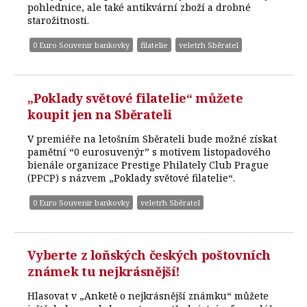
pohlednice, ale také antikvární zboží a drobné
starožitnosti.
0 Euro Souvenir bankovky
filatelie
veletrh Sběratel
„Poklady světové filatelie“ můžete
koupit jen na Sběrateli
V premiéře na letošním Sběrateli bude možné získat
pamětní “0 eurosuvenýr” s motivem listopadového
bienále organizace Prestige Philately Club Prague
(PPCP) s názvem „Poklady světové filatelie“.
0 Euro Souvenir bankovky
veletrh Sběratel
Vyberte z loňských českých poštovních
známek tu nejkrásnější!
Hlasovat v „Anketě o nejkrásnější známku“ můžete