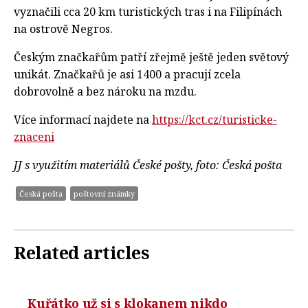
vyznačili cca 20 km turistických tras i na Filipínách
na ostrově Negros.
Českým značkařům patří zřejmě ještě jeden světový
unikát. Značkařů je asi 1400 a pracují zcela
dobrovolně a bez nároku na mzdu.
Více informací najdete na
https://kct.cz/turisticke-
znaceni
JJ s využitím materiálů České pošty, foto: Česká pošta
Česká pošta
poštovní známky
Related articles
Kuřátko už si s klokanem nikdo