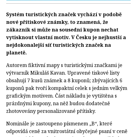
Systém turistických značek vychází v podobě
nové přítiskové známky, to znamená, že
zákazník si může na sousední kupon nechat
vytisknout vlastní motiv. V Česku je nejhustší a
nejdokonalejší síť turistických značek na
planetě.
Autorem fiktivní mapy s turistickými značkami je
výtvarník Mikuláš Kavan. Upravené tiskové listy
obsahují 7 kusů známek a 8 kuponů; zbývajících 6
kuponů pak tvoří kompaktní celek s jedním velkým
grafickým motivem. Část nákladu je vytištěna s
prázdnými kupony, na něž budou dodatečně
zhotovovány personalizované přítisky.
Nominále je zastoupeno písmenem „B“, které
odpovídá ceně za vnitrostátní obyčejné psaní v ceně