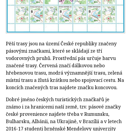
Pěší trasy jsou na území České republiky značeny
pásovými značkami, které se skládají ze tří
vodorovných pruhů. Prostřední pás určuje barvu
značené trasy. Červená značí dálkovou nebo
hřebenovou trasu, modrá významnější trasu, zelená
místní trasu a žlutá krátkou nebo spojovací cestu. Na
koncích značených tras najdete značku koncovou.
Dobré jméno českých turistických značkařů je
známo i za hranicemi naší země, tzv. pásové značky
české provenience najdete třeba v Rumunsku,
Bulharsku, Albánii, na Ukrajině, v Brazílii a v letech
2016-17 studenti brněnské Mendelovy univerzity