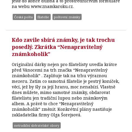
ještě do konce dubna a to prostřednictvím formuláře
na webu www.znamkaroku.cz.
Česká pošta
filatelie
poštovní známky
Kdo zavile sbírá známky, je tak trochu
posedlý. Zkrátka “Nenapravitelný
známkoholik”
Originální dárky nejen pro filatelisty uvedla krátce
před Vánocemi na trh značka “Nenapravitelný
známkoholik” . Zaplňuje tak na trhu výraznou
mezeru. Zatím co samotná filatelie je pestrý koníček,
věcí, jež by šly za její hranu, moc nenabízí. Vlastně
dnes můžete, mimo samotné známky, obdarovat
filatelistu jen tradiční lupou nebo známkovým
albem. A právě to chce “Nenapravitelný
známkoholik” změnit. Konkrétní plány nastiňuje
zakladatelka firmy Olga Šorejsová.
netradiční sběratelské obory