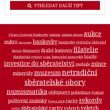
VYHLEDAT DALŠÍ TIPY
aukce
0 Euro Souvenir bankovky
antique
Antium Aurum
bankovky
aukro
bankovky veletrhu Sběratel
autogramy
filatelie
drahé kameny
diamanty
design
hračky
historické motocykly
filatelistické výstavy
fosilie
investice do sběratelství
mince
medaile
netradiční
muzeum
minerály
sběratelské obory
numismatika
oldtimery
pohlednice
Poklad
rekordy
poštovní známky
rarity
Praga 2018
veletrh
sběratelské rarity
veletrh
retro