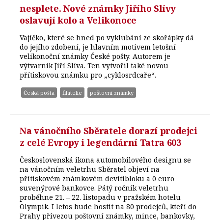
nesplete. Nové známky Jiřího Slívy
oslavují kolo a Velikonoce
Vajíčko, které se hned po vyklubání ze skořápky dá
do jejího zdobení, je hlavním motivem letošní
velikonoční známky České pošty. Autorem je
výtvarník Jiří Slíva. Ten vytvořil také novou
přítiskovou známku pro „cyklosrdcaře“.
Česká pošta
filatelie
poštovní známky
Na vánočního Sběratele dorazí prodejci
z celé Evropy i legendární Tatra 603
Československá ikona automobilového designu se
na vánočním veletrhu Sběratel objeví na
přítiskovém známkovém devítibloku a 0 euro
suvenýrové bankovce. Pátý ročník veletrhu
proběhne 21. – 22. listopadu v pražském hotelu
Olympik. I letos bude hostit na 80 prodejců, kteří do
Prahy přivezou poštovní známky, mince, bankovky,