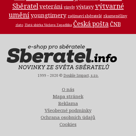
Sběratel
výtvarné
veteráni
výstavy
vinyly
umění
youngtimery
zajímaví sběratelé
zkameněliny
Česká pošta
ČNB
zlato
Zlatá sbírka Václava Zapadlíka
1999 – 2020 ©
Double Impact, s.r.o.
O nás
Mapa stránek
Reklama
Všeobecné podmínky
Ochrana osobních údajů
Cookies