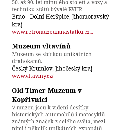
50. až 90. let minulého století a vozy a
techniku států bývalé RVHP.
Brno - Dolní Heršpice, Jihomoravský
kraj
www.retromuzeumnastatku.cz...
Muzeum vltavínů
Muzeum se sbírkou unikátních
drahokamů.
Český Krumlov, Jihočeský kraj
www.vltaviny.cz/
Old Timer Muzeum v
Kopřivnici
V muzeu jsou k vidění desítky
historických automobilů i motocyklů
známých značek z celého světa, mezi
nimi i několik unikátních exponátů.