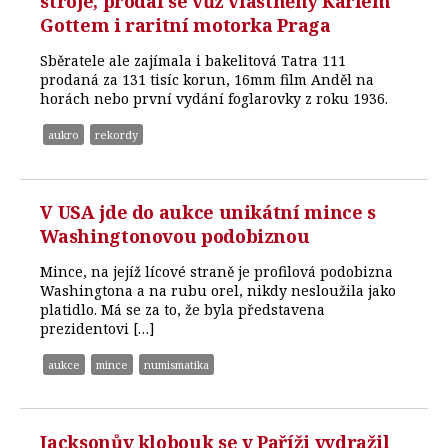
stroje, prodal se vůz vlastněný Karlem
Gottem i raritní motorka Praga
Sběratele ale zajímala i bakelitová Tatra 111
prodaná za 131 tisíc korun, 16mm film Anděl na
horách nebo první vydání foglarovky z roku 1936.
aukro
rekordy
V USA jde do aukce unikátní mince s
Washingtonovou podobiznou
Mince, na jejíž lícové straně je profilová podobizna
Washingtona a na rubu orel, nikdy nesloužila jako
platidlo. Má se za to, že byla představena
prezidentovi […]
aukce
mince
numismatika
Jacksonův klobouk se v Paříži vydražil