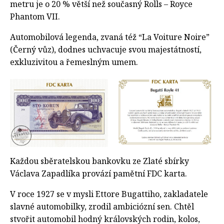
metru je o 20 % větší než současný Rolls – Royce
Phantom VII.
Automobilová legenda, zvaná též “La Voiture Noire”
(Černý vůz), dodnes uchvacuje svou majestátností,
exkluzivitou a řemeslným umem.
Každou sběratelskou bankovku ze Zlaté sbírky
Václava Zapadlíka provází pamětní FDC karta.
V roce 1927 se v mysli Ettore Bugattiho, zakladatele
slavné automobilky, zrodil ambiciózní sen. Chtěl
stvořit automobil hodný královských rodin, kolos,