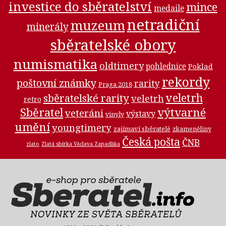
investice do sběratelství
mince
medaile
netradiční
muzeum
minerály
sběratelské obory
numismatika
oldtimery
pohlednice
Poklad
rekordy
poštovní známky
rarity
Praga 2018
veletrh
sběratelské rarity
veletrh
retro
Sběratel
výtvarné
veteráni
výstavy
vinyly
umění
youngtimery
zajímaví sběratelé
zkameněliny
Česká pošta
ČNB
zlato
Zlatá sbírka Václava Zapadlíka