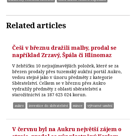
Related articles
Češi v březnu dražili malby, prodal se
například Zrzavý, Špála či Hlinomaz
V žebříčku 10 nejzajímavějších položek, které se za
březen prodaly přes tuzemský aukční portál Aukro,
vedou stejně jako v únoru předměty z kategorie
Sběratelství. Celkem se v březnu přes Aukro
vydražily předměty z oblasti sběratelství a
starožitnictví za 187 623 024 korun.
aukro
investice do sběratelství
mince
výtvarné umění
V červnu byl na Aukru největší zájem o