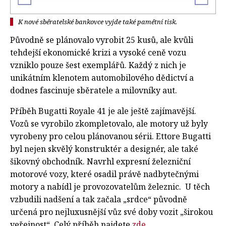
K nové sběratelské bankovce vyjde také pamětní tisk.
Původně se plánovalo vyrobit 25 kusů, ale kvůli
tehdejší ekonomické krizi a vysoké ceně vozu
vzniklo pouze šest exemplářů. Každý z nich je
unikátním klenotem automobilového dědictví a
dodnes fascinuje sběratele a milovníky aut.
Příběh Bugatti Royale 41 je ale ještě zajímavější.
Vozů se vyrobilo zkompletovalo, ale motory už byly
vyrobeny pro celou plánovanou sérii. Ettore Bugatti
byl nejen skvělý konstruktér a designér, ale také
šikovný obchodník. Navrhl expresní železniční
motorové vozy, které osadil právě nadbytečnými
motory a nabídl je provozovatelům železnic. U těch
vzbudili nadšení a tak začala „srdce“ původně
určená pro nejluxusnější vůz své doby vozit „širokou
veřejnost“. Celý příběh najdete
zde
.