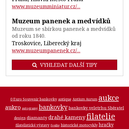
www.muzeumminiatur.cz/...
Muzeum panenek a medvídků
Muzeum se sbírkou panenek a medvídků
od roku 1840.
Troskovice, Liberecký kraj
www.muzeumpanenek.cz/...
VYHLEDAT DALŠÍ TIPY
aukce
0 Euro Souvenir bankovky
antique
Antium Aurum
bankovky
aukro
bankovky veletrhu Sběratel
autogramy
filatelie
drahé kameny
diamanty
design
hračky
historické motocykly
filatelistické výstavy
fosilie