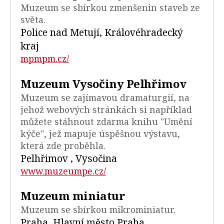
Muzeum se sbírkou zmenšenin staveb ze
světa.
Police nad Metují, Královéhradecký
kraj
mpmpm.cz/
Muzeum Vysočiny Pelhřimov
Muzeum se zajímavou dramaturgií, na
jehož webových stránkách si například
můžete stáhnout zdarma knihu "Umění
kýče", jež mapuje úspěšnou výstavu,
která zde proběhla.
Pelhřimov , Vysočina
www.muzeumpe.cz/
Muzeum miniatur
Muzeum se sbírkou mikrominiatur.
Praha, Hlavní město Praha