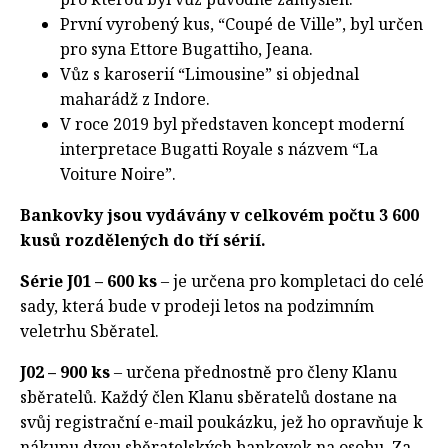
První vyrobený kus, “Coupé de Ville”, byl určen
pro syna Ettore Bugattiho, Jeana.
Vůz s karoserií “Limousine” si objednal
maharádž z Indore.
V roce 2019 byl představen koncept moderní
interpretace Bugatti Royale s názvem “La
Voiture Noire”.
Bankovky jsou vydávány v celkovém počtu 3 600
kusů rozdělených do tří sérií.
Série J01 – 600 ks
– je určena pro kompletaci do celé
sady, která bude v prodeji letos na podzimním
veletrhu Sběratel.
J02 – 900 ks
– určena přednostně pro členy Klanu
sběratelů. Každý člen Klanu sběratelů dostane na
svůj registrační e-mail poukázku, jež ho opravňuje k
nákupu dvou sběratelských bankovek na osobu. Za