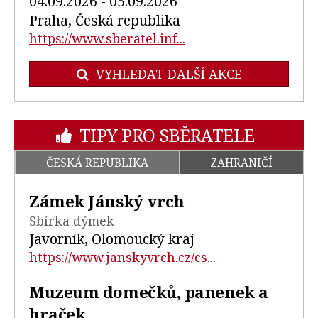
04.09.2026 - 05.09.2026
Praha, Česká republika
https://www.sberatel.inf...
VYHLEDAT DALŠÍ AKCE
TIPY PRO SBĚRATELE
ČESKÁ REPUBLIKA
ZAHRANIČÍ
Zámek Jánský vrch
Sbírka dýmek
Javorník, Olomoucký kraj
https://www.janskyvrch.cz/cs...
Muzeum domečků, panenek a
hraček