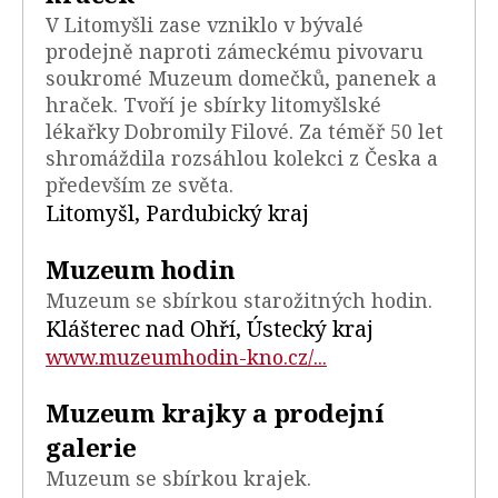
V Litomyšli zase vzniklo v bývalé
prodejně naproti zámeckému pivovaru
soukromé Muzeum domečků, panenek a
hraček. Tvoří je sbírky litomyšlské
lékařky Dobromily Filové. Za téměř 50 let
shromáždila rozsáhlou kolekci z Česka a
především ze světa.
Litomyšl, Pardubický kraj
Muzeum hodin
Muzeum se sbírkou starožitných hodin.
Klášterec nad Ohří, Ústecký kraj
www.muzeumhodin-kno.cz/...
Muzeum krajky a prodejní
galerie
Muzeum se sbírkou krajek.