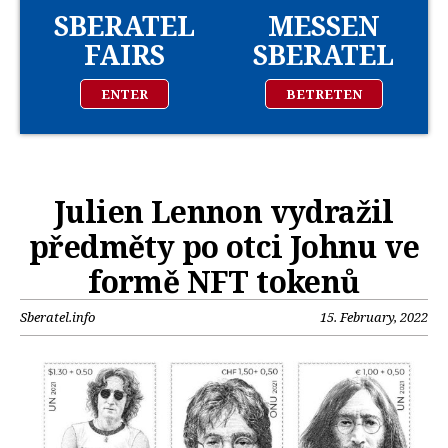
SBERATEL
MESSEN
FAIRS
SBERATEL
ENTER
BETRETEN
Julien Lennon vydražil
předměty po otci Johnu ve
formě NFT tokenů
Sberatel.info
15. February, 2022