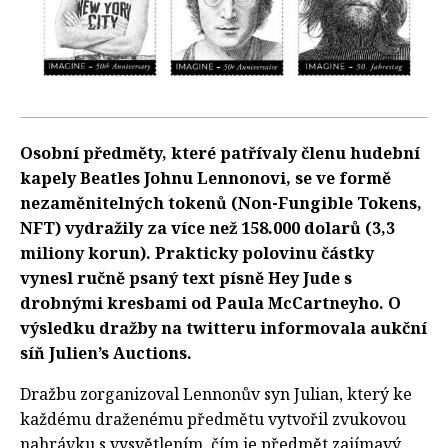
Osobní předměty, které patřívaly členu hudební
kapely Beatles Johnu Lennonovi, se ve formě
nezaměnitelných tokenů (Non-Fungible Tokens,
NFT) vydražily za více než 158.000 dolarů (3,3
miliony korun). Prakticky polovinu částky
vynesl ručně psaný text písně Hey Jude s
drobnými kresbami od Paula McCartneyho. O
výsledku dražby na twitteru informovala aukční
síň Julien’s Auctions.
Dražbu zorganizoval Lennonův syn Julian, který ke
každému draženému předmětu vytvořil zvukovou
nahrávku s vysvětlením, čím je předmět zajímavý.