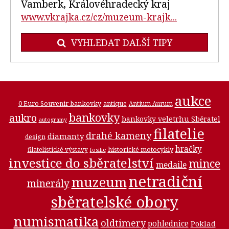
Vamberk, Královéhradecký kraj
www.vkrajka.cz/cz/muzeum-krajk...
VYHLEDAT DALŠÍ TIPY
aukce
0 Euro Souvenir bankovky
antique
Antium Aurum
bankovky
aukro
bankovky veletrhu Sběratel
autogramy
filatelie
drahé kameny
diamanty
design
hračky
historické motocykly
filatelistické výstavy
fosilie
investice do sběratelství
mince
medaile
netradiční
muzeum
minerály
sběratelské obory
numismatika
oldtimery
pohlednice
Poklad