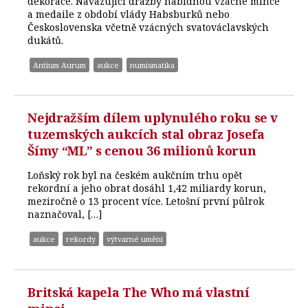
dekorace. Navazující dražby nabídnou vzácné mince
a medaile z období vlády Habsburků nebo
Československa včetně vzácných svatováclavských
dukátů.
Antium Aurum
aukce
numismatika
Nejdražším dílem uplynulého roku se v
tuzemských aukcích stal obraz Josefa
Šímy “ML” s cenou 36 milionů korun
Loňský rok byl na českém aukčním trhu opět
rekordní a jeho obrat dosáhl 1,42 miliardy korun,
meziročně o 13 procent více. Letošní první půlrok
naznačoval, […]
aukce
rekordy
výtvarné umění
Britská kapela The Who má vlastní