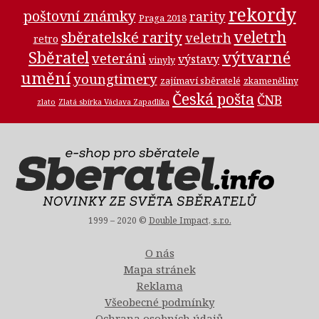
rekordy
poštovní známky
rarity
Praga 2018
veletrh
sběratelské rarity
veletrh
retro
Sběratel
výtvarné
veteráni
výstavy
vinyly
umění
youngtimery
zajímaví sběratelé
zkameněliny
Česká pošta
ČNB
zlato
Zlatá sbírka Václava Zapadlíka
1999 – 2020 ©
Double Impact, s.r.o.
O nás
Mapa stránek
Reklama
Všeobecné podmínky
Ochrana osobních údajů