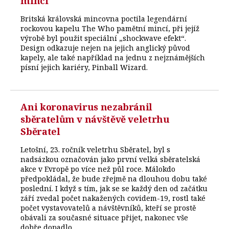
minci
Britská královská mincovna poctila legendární
rockovou kapelu The Who pamětní mincí, při jejíž
výrobě byl použit speciální „shockwave efekt“.
Design odkazuje nejen na jejich anglický původ
kapely, ale také například na jednu z nejznámějších
písní jejich kariéry, Pinball Wizard.
Ani koronavirus nezabránil
sběratelům v návštěvě veletrhu
Sběratel
Letošní, 23. ročník veletrhu Sběratel, byl s
nadsázkou označován jako první velká sběratelská
akce v Evropě po více než půl roce. Málokdo
předpokládal, že bude zřejmě na dlouhou dobu také
poslední. I když s tím, jak se se každý den od začátku
září zvedal počet nakažených covidem-19, rostl také
počet vystavovatelů a návštěvníků, kteří se prostě
obávali za současné situace přijet, nakonec vše
dobře dopadlo.