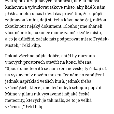
zvát spoustu zajímavých osobností, udělat menší
knihovnu a vybudovat takové místo, aby lidé k nám
přišli a mohli u nás trávit čas právě tím, že si půjčí
zajímavou knihu, dají si třeba kávu nebo čaj, můžou
zkouknout nějaký dokument. Dlouho jsme sháněli
vhodné místo, nakonec máme za mě skvělé místo,
a co je důležité, začalo nás podporovat město Frýdek-
Místek,” řekl Filip.
Pokud všechno půjde dobře, chtěl by muzeum
v nových prostorech otevřít na konci března.
“Spoustu meteoritů se nám sem nevešlo, ty čekají už
na vystavení v novém muzeu. Jednáme o zapůjčení
jednak například větších kusů, jednak třeba
vzácnějších, které jsme teď nebyli schopni pojistit.
Máme v plánu mít vystavené i nějaké české
meteority, kterých je tak málo, že to je velká
vzácnost,” řekl Filip.