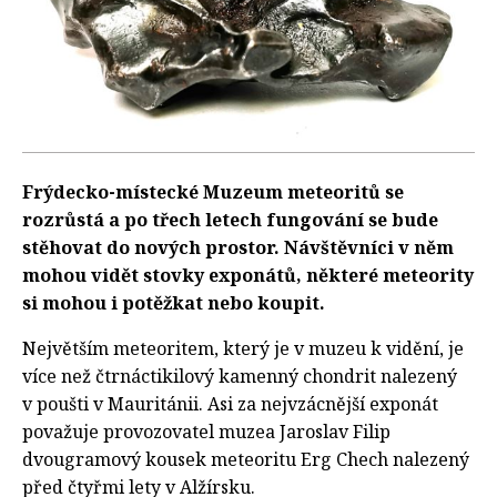
Frýdecko-místecké Muzeum meteoritů se
rozrůstá a po třech letech fungování se bude
stěhovat do nových prostor. Návštěvníci v něm
mohou vidět stovky exponátů, některé meteority
si mohou i potěžkat nebo koupit.
Největším meteoritem, který je v muzeu k vidění, je
více než čtrnáctikilový kamenný chondrit nalezený
v poušti v Mauritánii. Asi za nejvzácnější exponát
považuje provozovatel muzea Jaroslav Filip
dvougramový kousek meteoritu Erg Chech nalezený
před čtyřmi lety v Alžírsku.