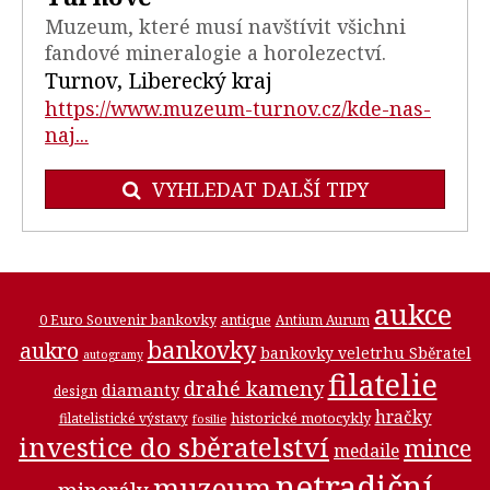
Muzeum, které musí navštívit všichni
fandové mineralogie a horolezectví.
Turnov, Liberecký kraj
https://www.muzeum-turnov.cz/kde-nas-
naj...
VYHLEDAT DALŠÍ TIPY
aukce
0 Euro Souvenir bankovky
antique
Antium Aurum
bankovky
aukro
bankovky veletrhu Sběratel
autogramy
filatelie
drahé kameny
diamanty
design
hračky
historické motocykly
filatelistické výstavy
fosilie
investice do sběratelství
mince
medaile
netradiční
muzeum