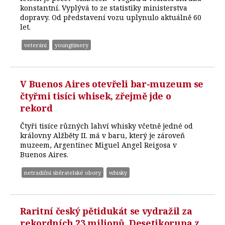
konstantní. Vyplývá to ze statistiky ministerstva
dopravy. Od představení vozu uplynulo aktuálně 60
let.
veteráni
youngtimery
V Buenos Aires otevřeli bar-muzeum se
čtyřmi tisíci whisek, zřejmě jde o
rekord
Čtyři tisíce různých lahví whisky včetně jedné od
královny Alžběty II. má v baru, který je zároveň
muzeem, Argentinec Miguel Angel Reigosa v
Buenos Aires.
netradiční sběratelské obory
whisky
Raritní český pětidukát se vydražil za
rekordních 23 milionů. Desetikoruna z