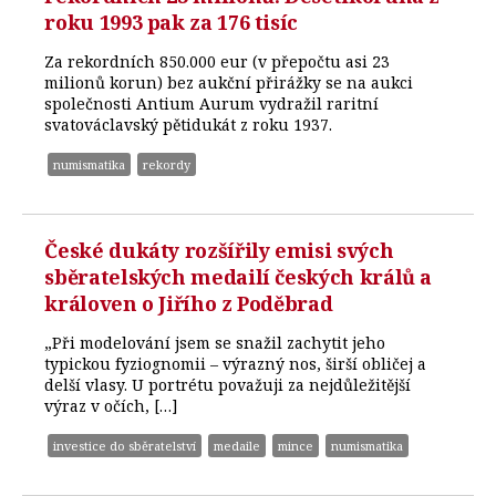
roku 1993 pak za 176 tisíc
Za rekordních 850.000 eur (v přepočtu asi 23
milionů korun) bez aukční přirážky se na aukci
společnosti Antium Aurum vydražil raritní
svatováclavský pětidukát z roku 1937.
numismatika
rekordy
České dukáty rozšířily emisi svých
sběratelských medailí českých králů a
královen o Jiřího z Poděbrad
„Při modelování jsem se snažil zachytit jeho
typickou fyziognomii – výrazný nos, širší obličej a
delší vlasy. U portrétu považuji za nejdůležitější
výraz v očích, […]
investice do sběratelství
medaile
mince
numismatika