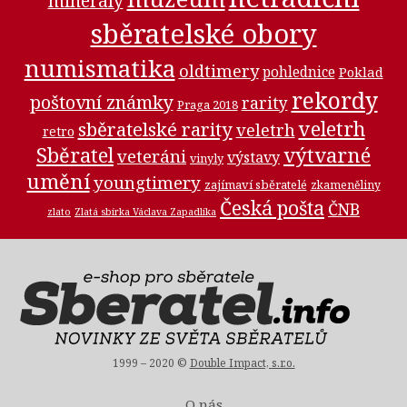
minerály
sběratelské obory
numismatika
oldtimery
pohlednice
Poklad
rekordy
poštovní známky
rarity
Praga 2018
veletrh
sběratelské rarity
veletrh
retro
Sběratel
výtvarné
veteráni
výstavy
vinyly
umění
youngtimery
zajímaví sběratelé
zkameněliny
Česká pošta
ČNB
zlato
Zlatá sbírka Václava Zapadlíka
1999 – 2020 ©
Double Impact, s.r.o.
O nás