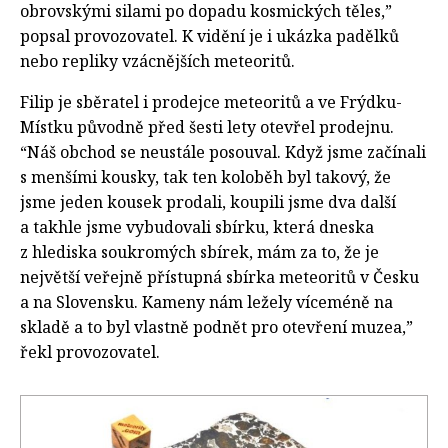
obrovskými silami po dopadu kosmických těles,”
popsal provozovatel. K vidění je i ukázka padělků
nebo repliky vzácnějších meteoritů.
Filip je sběratel i prodejce meteoritů a ve Frýdku-
Místku původně před šesti lety otevřel prodejnu.
“Náš obchod se neustále posouval. Když jsme začínali
s menšími kousky, tak ten koloběh byl takový, že
jsme jeden kousek prodali, koupili jsme dva další
a takhle jsme vybudovali sbírku, která dneska
z hlediska soukromých sbírek, mám za to, že je
největší veřejně přístupná sbírka meteoritů v Česku
a na Slovensku. Kameny nám ležely víceméně na
skladě a to byl vlastně podnět pro otevření muzea,”
řekl provozovatel.