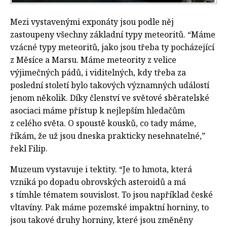
Mezi vystavenými exponáty jsou podle něj
zastoupeny všechny základní typy meteoritů. “Máme
vzácné typy meteoritů, jako jsou třeba ty pocházející
z Měsíce a Marsu. Máme meteority z velice
výjimečných pádů, i viditelných, kdy třeba za
poslední století bylo takových významných událostí
jenom několik. Díky členství ve světové sběratelské
asociaci máme přístup k nejlepším hledačům
z celého světa. O spoustě kousků, co tady máme,
říkám, že už jsou dneska prakticky nesehnatelné,”
řekl Filip.
Muzeum vystavuje i tektity. “Je to hmota, která
vzniká po dopadu obrovských asteroidů a má
s tímhle tématem souvislost. To jsou například české
vltavíny. Pak máme pozemské impaktní horniny, to
jsou takové druhy horniny, které jsou změněny