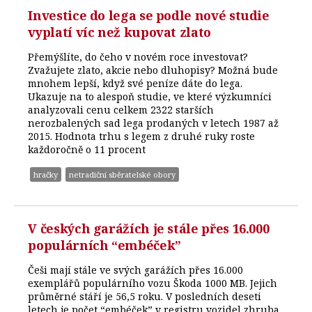
Investice do lega se podle nové studie
vyplatí víc než kupovat zlato
Přemýšlíte, do čeho v novém roce investovat?
Zvažujete zlato, akcie nebo dluhopisy? Možná bude
mnohem lepší, když své peníze dáte do lega.
Ukazuje na to alespoň studie, ve které výzkumníci
analyzovali cenu celkem 2322 starších
nerozbalených sad lega prodaných v letech 1987 až
2015. Hodnota trhu s legem z druhé ruky roste
každoročně o 11 procent
hračky
netradiční sběratelské obory
V českých garážích je stále přes 16.000
populárních “embéček”
Češi mají stále ve svých garážích přes 16.000
exemplářů populárního vozu Škoda 1000 MB. Jejich
průměrné stáří je 56,5 roku. V posledních deseti
letech je počet “embéček” v registru vozidel zhruba