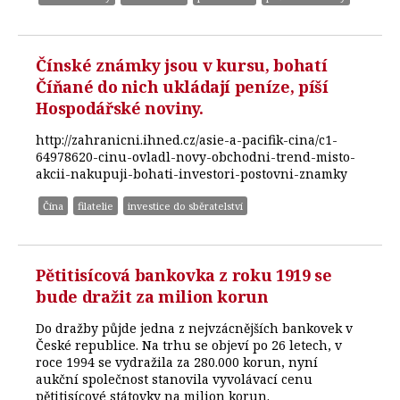
Čínské známky jsou v kursu, bohatí
Číňané do nich ukládají peníze, píší
Hospodářské noviny.
http://zahranicni.ihned.cz/asie-a-pacifik-cina/c1-
64978620-cinu-ovladl-novy-obchodni-trend-misto-
akcii-nakupuji-bohati-investori-postovni-znamky
Čína
filatelie
investice do sběratelství
Pětitisícová bankovka z roku 1919 se
bude dražit za milion korun
Do dražby půjde jedna z nejvzácnějších bankovek v
České republice. Na trhu se objeví po 26 letech, v
roce 1994 se vydražila za 280.000 korun, nyní
aukční společnost stanovila vyvolávací cenu
pětitisícové státovky na milion korun.