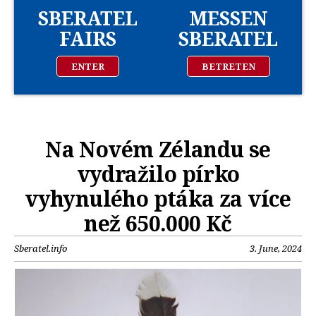
SBERATEL
MESSEN
FAIRS
SBERATEL
ENTER
BETRETEN
Na Novém Zélandu se
vydražilo pírko
vyhynulého ptáka za více
než 650.000 Kč
Sberatel.info
3. June, 2024