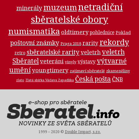
netradiční
muzeum
minerály
sběratelské obory
numismatika
oldtimery
pohlednice
Poklad
rekordy
poštovní známky
rarity
Praga 2018
veletrh
sběratelské rarity
veletrh
retro
Sběratel
výtvarné
veteráni
výstavy
vinyly
umění
youngtimery
zajímaví sběratelé
zkameněliny
Česká pošta
ČNB
zlato
Zlatá sbírka Václava Zapadlíka
1999 – 2020 ©
Double Impact, s.r.o.