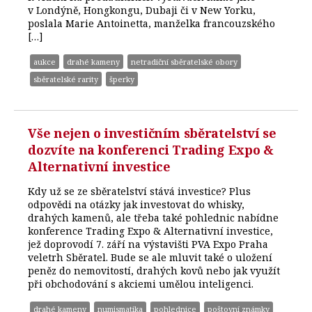
v Londýně, Hongkongu, Dubaji či v New Yorku,
poslala Marie Antoinetta, manželka francouzského
[…]
aukce
drahé kameny
netradiční sběratelské obory
sběratelské rarity
šperky
Vše nejen o investičním sběratelství se
dozvíte na konferenci Trading Expo &
Alternativní investice
Kdy už se ze sběratelství stává investice? Plus
odpovědi na otázky jak investovat do whisky,
drahých kamenů, ale třeba také pohlednic nabídne
konference Trading Expo & Alternativní investice,
jež doprovodí 7. září na výstavišti PVA Expo Praha
veletrh Sběratel. Bude se ale mluvit také o uložení
peněz do nemovitostí, drahých kovů nebo jak využít
při obchodování s akciemi umělou inteligenci.
drahé kameny
numismatika
pohlednice
poštovní známky