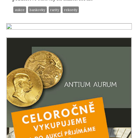
aukce
bankovky
rarity
rekordy