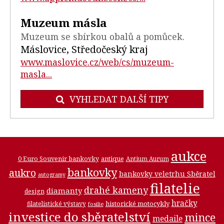
Muzeum másla
Muzeum se sbírkou obalů a pomůcek.
Máslovice, Středočeský kraj
www.maslovice.cz/web/cs/muzeum-
masla...
VYHLEDAT DALŠÍ TIPY
aukce
0 Euro Souvenir bankovky
antique
Antium Aurum
bankovky
aukro
bankovky veletrhu Sběratel
autogramy
filatelie
drahé kameny
diamanty
design
hračky
historické motocykly
filatelistické výstavy
fosilie
investice do sběratelství
mince
medaile