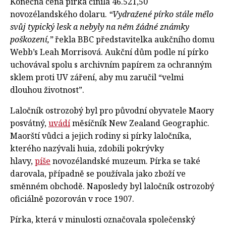
Konečná cena pírka činila 46.521,50
novozélandského dolaru.
“Vydražené pírko stále mělo
svůj typický lesk a nebyly na něm žádné známky
poškození,”
řekla BBC představitelka aukčního domu
Webb’s Leah Morrisová. Aukční dům podle ní pírko
uchovával spolu s archivním papírem za ochranným
sklem proti UV záření, aby mu zaručil “velmi
dlouhou životnost”.
Laločník ostrozobý byl pro původní obyvatele Maory
posvátný,
uvádí
měsíčník New Zealand Geographic.
Maorští vůdci a jejich rodiny si pírky laločníka,
kterého nazývali huia, zdobili pokrývky
hlavy,
píše
novozélandské muzeum. Pírka se také
darovala, případně se používala jako zboží ve
směnném obchodě. Naposledy byl laločník ostrozobý
oficiálně pozorován v roce 1907.
Pírka, která v minulosti označovala společenský