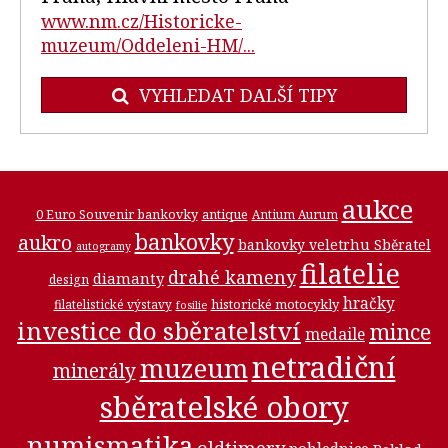
www.nm.cz/Historicke-
muzeum/Oddeleni-HM/...
VYHLEDAT DALŠÍ TIPY
aukce
0 Euro Souvenir bankovky
antique
Antium Aurum
bankovky
aukro
bankovky veletrhu Sběratel
autogramy
filatelie
drahé kameny
diamanty
design
hračky
historické motocykly
filatelistické výstavy
fosilie
investice do sběratelství
mince
medaile
netradiční
muzeum
minerály
sběratelské obory
numismatika