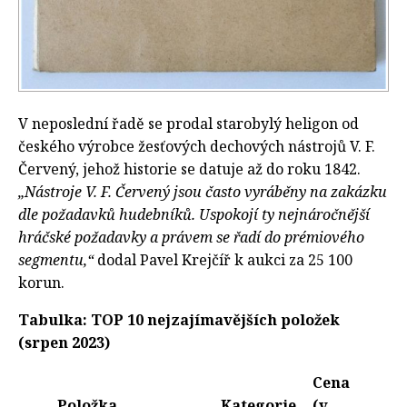
V neposlední řadě se prodal starobylý heligon od
českého výrobce žesťových dechových nástrojů V. F.
Červený, jehož historie se datuje až do roku 1842.
„Nástroje V. F. Červený jsou často vyráběny na zakázku
dle požadavků hudebníků. Uspokojí ty nejnáročnější
hráčské požadavky a právem se řadí do prémiového
segmentu,“
dodal Pavel Krejčíř k aukci za 25 100
korun.
Tabulka: TOP 10 nejzajímavějších položek
(
srpen 2023)
Cena
Položka
Kategorie
(v