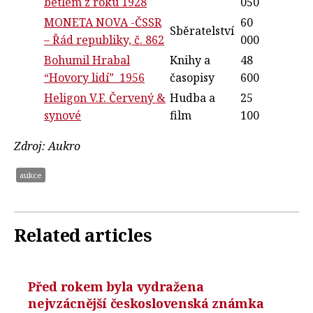
betlém z roku 1928
050
MONETA NOVA -ČSSR
60
Sběratelství
– Řád republiky, č. 862
000
Bohumil Hrabal
Knihy a
48
“Hovory lidí” 1956
časopisy
600
Heligon V.F. Červený &
Hudba a
25
synové
film
100
Zdroj: Aukro
aukce
Related articles
Před rokem byla vydražena
nejvzácnější československá známka