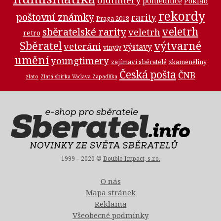
oldtimery
pohlednice
Poklad
rekordy
poštovní známky
rarity
Praga 2018
veletrh
sběratelské rarity
veletrh
retro
Sběratel
výtvarné
veteráni
výstavy
vinyly
umění
youngtimery
zajímaví sběratelé
zkameněliny
Česká pošta
ČNB
zlato
Zlatá sbírka Václava Zapadlíka
1999 – 2020 ©
Double Impact, s.r.o.
O nás
Mapa stránek
Reklama
Všeobecné podmínky