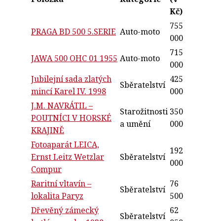
Kč)
755
PRAGA BD 500 5.SERIE
Auto-moto
000
715
JAWA 500 OHC 01 1955
Auto-moto
000
Jubilejní sada zlatých
425
Sběratelství
mincí Karel IV. 1998
000
J.M. NAVRÁTIL –
Starožitnosti
350
POUTNÍCI V HORSKÉ
a umění
000
KRAJINĚ
Fotoaparát LEICA,
192
Ernst Leitz Wetzlar
Sběratelství
000
Compur
Raritní vltavín –
76
Sběratelství
lokalita Paryz
500
Dřevěný zámecký
62
Sběratelství