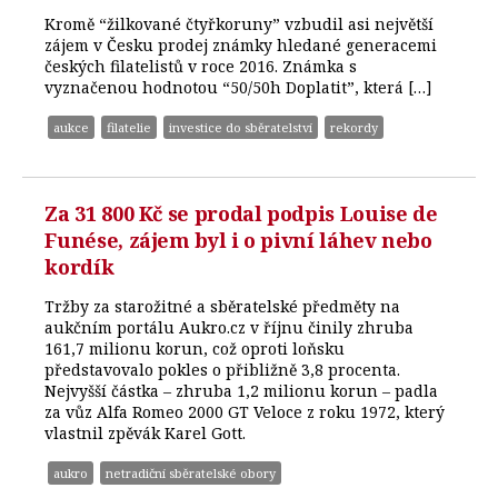
Kromě “žilkované čtyřkoruny” vzbudil asi největší
zájem v Česku prodej známky hledané generacemi
českých filatelistů v roce 2016. Známka s
vyznačenou hodnotou “50/50h Doplatit”, která […]
aukce
filatelie
investice do sběratelství
rekordy
Za 31 800 Kč se prodal podpis Louise de
Funése, zájem byl i o pivní láhev nebo
kordík
Tržby za starožitné a sběratelské předměty na
aukčním portálu Aukro.cz v říjnu činily zhruba
161,7 milionu korun, což oproti loňsku
představovalo pokles o přibližně 3,8 procenta.
Nejvyšší částka – zhruba 1,2 milionu korun – padla
za vůz Alfa Romeo 2000 GT Veloce z roku 1972, který
vlastnil zpěvák Karel Gott.
aukro
netradiční sběratelské obory