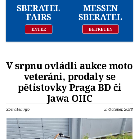
SBERATEL
MESSEN
FAIRS
SBERATEL
ENTER
BETRETEN
V srpnu ovládli aukce moto
veteráni, prodaly se
pětistovky Praga BD či
Jawa OHC
Sberatel.info
5. October, 2023