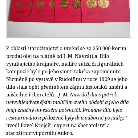
Z oblasti starožitnictví a umění se za 350 000 korun
prodal olej na plátně od J. M. Navrátila. Dílo
vynikajícího krajináře, malíře zátiší či figurálních
kompozic bylo po jeho smrti takřka zapomenuto.
Nicméně po výstavě v Rudolfinu v roce 1909 se jeho
díla stala opět předmětem zájmu historiků umění a
následně i sběratelů.
„J. M. Navrátil dnes patří k
nejvyhledávanějším malířům svého období a jeho díla
mají značný investiční potenciál. Prodané dílo bylo
restaurováno a přiložené byly dva odborné posudky,“
uvedl Pavel Krejčíř, expert na sběratelství a
starožitnictví portálu Aukro.