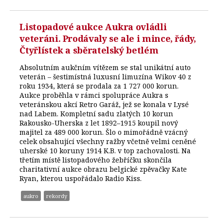
Listopadové aukce Aukra ovládli
veteráni. Prodávaly se ale i mince, řády,
Čtyřlístek a sběratelský betlém
Absolutním aukčním vítězem se stal unikátní auto
veterán – šestimístná luxusní limuzína Wikov 40 z
roku 1934, která se prodala za 1 727 000 korun.
Aukce proběhla v rámci spolupráce Aukra s
veteránskou akcí Retro Garáž, jež se konala v Lysé
nad Labem. Kompletní sadu zlatých 10 korun
Rakousko-Uherska z let 1892–1915 koupil nový
majitel za 489 000 korun. Šlo o mimořádně vzácný
celek obsahující všechny ražby včetně velmi ceněné
uherské 10 koruny 1914 K.B. v top zachovalosti. Na
třetím místě listopadového žebříčku skončila
charitativní aukce obrazu belgické zpěvačky Kate
Ryan, kterou uspořádalo Radio Kiss.
aukro
rekordy