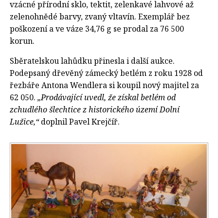
vzácné přírodní sklo, tektit, zelenkavé lahvové až
zelenohnědé barvy, zvaný vltavín. Exemplář bez
poškození a ve váze 34,76 g se prodal za 76 500
korun.
Sběratelskou lahůdku přinesla i další aukce.
Podepsaný dřevěný zámecký betlém z roku 1928 od
řezbáře Antona Wendlera si koupil nový majitel za
62 050.
„Prodávající uvedl, že získal betlém od
zchudlého šlechtice z historického území Dolní
Lužice,“
doplnil Pavel Krejčíř.