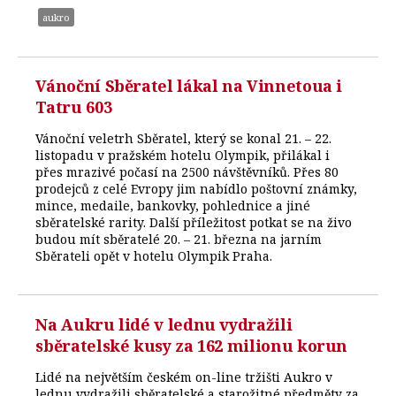
aukro
Vánoční Sběratel lákal na Vinnetoua i
Tatru 603
Vánoční veletrh Sběratel, který se konal 21. – 22.
listopadu v pražském hotelu Olympik, přilákal i
přes mrazivé počasí na 2500 návštěvníků. Přes 80
prodejců z celé Evropy jim nabídlo poštovní známky,
mince, medaile, bankovky, pohlednice a jiné
sběratelské rarity. Další příležitost potkat se na živo
budou mít sběratelé 20. – 21. března na jarním
Sběrateli opět v hotelu Olympik Praha.
Na Aukru lidé v lednu vydražili
sběratelské kusy za 162 milionu korun
Lidé na největším českém on-line tržišti Aukro v
lednu vydražili sběratelské a starožitné předměty za