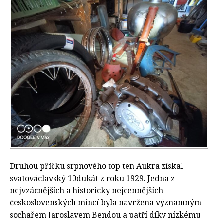
Druhou příčku srpnového top ten Aukra získal
svatováclavský 10dukát z roku 1929. Jedna z
nejvzácnějších a historicky nejcennějších
československých mincí byla navržena významným
sochařem Jaroslavem Bendou a patří díky nízkému