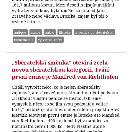
161,7 milionu korun. Mezi deseti nejzajímavějšími
vydraženými kusy byla umělecká díla od Jana
Zrzavého nebo Václava Brožíka, zájem byl též o
vzácné mince.
antique
aukce
aukro
filatelie
investice do sběratelství
numismatika
výtvarné umění
„Sběratelská směnka“ otevírá zcela
novou sběratelskou kategorii. Tváří
první emise je Manfred von Richthofen
Chtěli vytvořit něco, co je nejen sběratelsky
zajímavé, ale zároveň má reálnou finanční podstatu.
„Tisknout vlastní peníze se nesmí, tak jsme
vymysleli něco, co se jim svou podstatou velice
blíží,“ přibližuje duchovní otec celého projektu Aleš
Mertlík. Motivem první emise je letecké eso Manfred
von Richthofen a 400 kusů má být v nabídce za
nominální cenu 1.000 kč – tedy vlastně úplně
zadarmo. Přečtěte si, jak sběratelská směnka