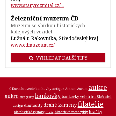
www.staryrozmital.cz/...
Železniční muzeum ČD
Muzeum se sbírkou historických
kolejových vozidel.
Lužná u Rakovníka, Středočeský kraj
www.cdmuzeum.cz/
VYHLEDAT DALŠÍ TIPY
aukce
0 Euro Souvenir bankovky
antique
Antium Aurum
bankovky
aukro
bankovky veletrhu Sběratel
autogramy
filatelie
drahé kameny
diamanty
design
hračky
historické motocykly
filatelistické výstavy
fosilie