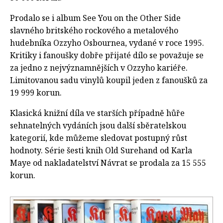
Prodalo se i album See You on the Other Side
slavného britského rockového a metalového
hudebníka Ozzyho Osbournea, vydané v roce 1995.
Kritiky i fanoušky dobře přijaté dílo se považuje se
za jedno z nejvýznamnějších v Ozzyho kariéře.
Limitovanou sadu vinylů koupil jeden z fanoušků za
19 999 korun.
Klasická knižní díla ve starších případně hůře
sehnatelných vydáních jsou další sběratelskou
kategorií, kde můžeme sledovat postupný růst
hodnoty. Série šesti knih Old Surehand od Karla
Maye od nakladatelství Návrat se prodala za 15 555
korun.