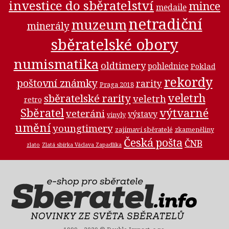
investice do sběratelství
mince
medaile
netradiční
muzeum
minerály
sběratelské obory
numismatika
oldtimery
pohlednice
Poklad
rekordy
poštovní známky
rarity
Praga 2018
veletrh
sběratelské rarity
veletrh
retro
Sběratel
výtvarné
veteráni
výstavy
vinyly
umění
youngtimery
zajímaví sběratelé
zkameněliny
Česká pošta
ČNB
zlato
Zlatá sbírka Václava Zapadlíka