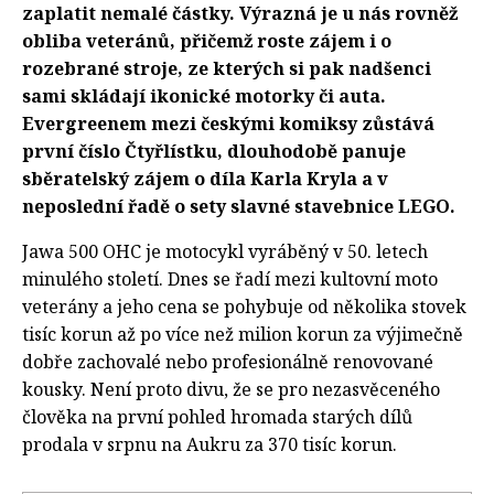
zaplatit nemalé částky. Výrazná je u nás rovněž
obliba veteránů, přičemž roste zájem i o
rozebrané stroje, ze kterých si pak nadšenci
sami skládají ikonické motorky či auta.
Evergreenem mezi českými komiksy zůstává
první číslo Čtyřlístku, dlouhodobě panuje
sběratelský zájem o díla Karla Kryla a v
neposlední řadě o sety slavné stavebnice LEGO.
Jawa 500 OHC je motocykl vyráběný v 50. letech
minulého století. Dnes se řadí mezi kultovní moto
veterány a jeho cena se pohybuje od několika stovek
tisíc korun až po více než milion korun za výjimečně
dobře zachovalé nebo profesionálně renovované
kousky. Není proto divu, že se pro nezasvěceného
člověka na první pohled hromada starých dílů
prodala v srpnu na Aukru za 370 tisíc korun.