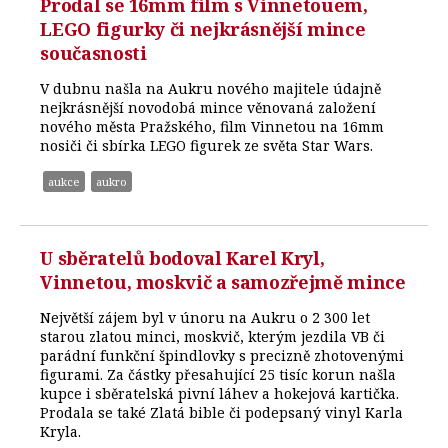
Prodal se 16mm film s Vinnetouem,
LEGO figurky či nejkrásnější mince
současnosti
V dubnu našla na Aukru nového majitele údajně
nejkrásnější novodobá mince věnovaná založení
nového města Pražského, film Vinnetou na 16mm
nosiči či sbírka LEGO figurek ze světa Star Wars.
aukce
aukro
U sběratelů bodoval Karel Kryl,
Vinnetou, moskvič a samozřejmě mince
Největší zájem byl v únoru na Aukru o 2 300 let
starou zlatou minci, moskvič, kterým jezdila VB či
parádní funkční špindlovky s precizně zhotovenými
figurami. Za částky přesahující 25 tisíc korun našla
kupce i sběratelská pivní láhev a hokejová kartička.
Prodala se také Zlatá bible či podepsaný vinyl Karla
Kryla.