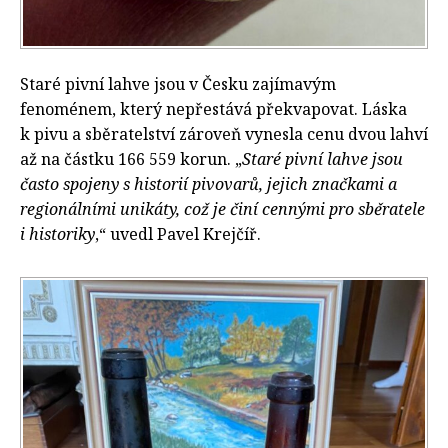
Staré pivní lahve jsou v Česku zajímavým
fenoménem, který nepřestává překvapovat. Láska
k pivu a sběratelství zároveň vynesla cenu dvou lahví
až na částku 166 559 korun. „
Staré pivní lahve jsou
často spojeny s historií pivovarů, jejich značkami a
regionálními unikáty, což je činí cennými pro sběratele
i historiky
,“ uvedl Pavel Krejčíř.