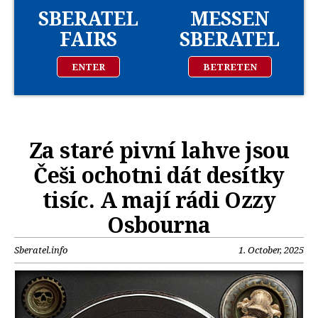
SBERATEL
MESSEN
FAIRS
SBERATEL
ENTER
BETRETEN
Za staré pivní lahve jsou
Češi ochotni dát desítky
tisíc. A mají rádi Ozzy
Osbourna
Sberatel.info
1. October, 2025