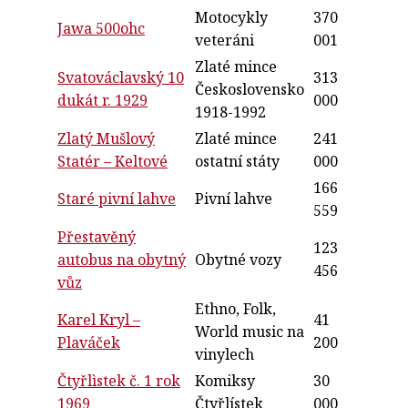
Motocykly
370
Jawa 500ohc
veteráni
001
Zlaté mince
Svatováclavský 10
313
Československo
dukát r. 1929
000
1918-1992
Zlatý Mušlový
Zlaté mince
241
Statér – Keltové
ostatní státy
000
166
Staré pivní lahve
Pivní lahve
559
Přestavěný
123
autobus na obytný
Obytné vozy
456
vůz
Ethno, Folk,
Karel Kryl –
41
World music na
Plaváček
200
vinylech
Čtyřlìstek č. 1 rok
Komiksy
30
1969
Čtyřlístek
000