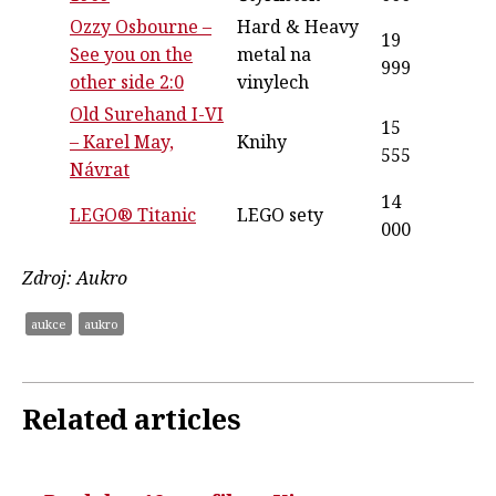
Ozzy Osbourne –
Hard & Heavy
19
See you on the
metal na
999
other side 2:0
vinylech
Old Surehand I-VI
15
– Karel May,
Knihy
555
Návrat
14
LEGO® Titanic
LEGO sety
000
Zdroj: Aukro
aukce
aukro
Related articles