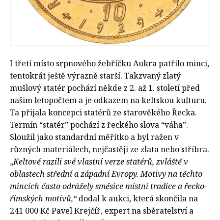
I třetí místo srpnového žebříčku Aukra patřilo minci,
tentokrát ještě výrazně starší. Takzvaný zlatý
mušlový statér pochází někde z 2. až 1. století před
našim letopočtem a je odkazem na keltskou kulturu.
Ta přijala koncepci statérů ze starověkého Řecka.
Termín “statér” pochází z řeckého slova “váha”.
Sloužil jako standardní měřítko a byl ražen v
různých materiálech, nejčastěji ze zlata nebo stříbra.
„
Keltové razili své vlastní verze statérů, zvláště v
oblastech střední a západní Evropy.
Motivy na těchto
mincích často odrážely směsice místní tradice a řecko-
římských motivů,“
dodal k aukci, která skončila na
241 000 Kč Pavel Krejčíř, expert na sběratelství a