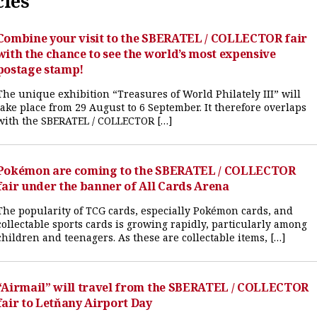
cles
Combine your visit to the SBERATEL / COLLECTOR fair
with the chance to see the world’s most expensive
postage stamp!
The unique exhibition “Treasures of World Philately III” will
take place from 29 August to 6 September. It therefore overlaps
with the SBERATEL / COLLECTOR […]
Pokémon are coming to the SBERATEL / COLLECTOR
fair under the banner of All Cards Arena
The popularity of TCG cards, especially Pokémon cards, and
collectable sports cards is growing rapidly, particularly among
children and teenagers. As these are collectable items, […]
“Airmail” will travel from the SBERATEL / COLLECTOR
fair to Letňany Airport Day