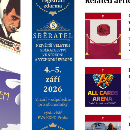
Related arti
#
#
#