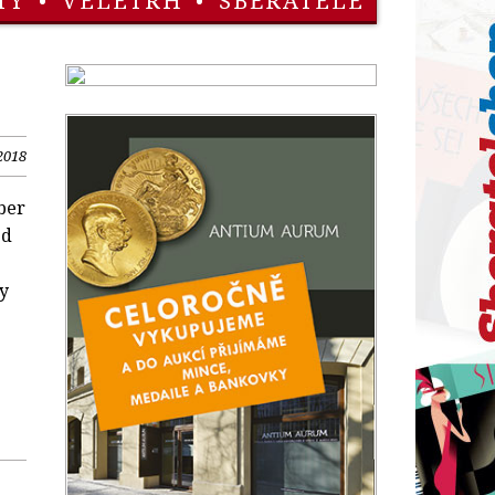
TY
•
VELETRH
•
SBĚRATELÉ
2018
ber
ed
y