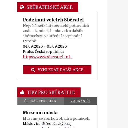
SBĚRATELSKÉ AKCE
Podzimní veletrh Sběratel
Největší setkání sběratelů poštovních
známek, mincí, bankovek a dalšího
sběratelstvi ve střední a východní
Evropě.
04.09.2026 - 05.09.2026
Praha, Česká republika
https://www.sberatel.inf...
VYHLEDAT DALŠÍ AKCE
TIPY PRO SBĚRATELE
ČESKÁ REPUBLIKA
ZAHRANIČÍ
Muzeum másla
Muzeum se sbírkou obalů a pomůcek.
Máslovice, Středočeský kraj