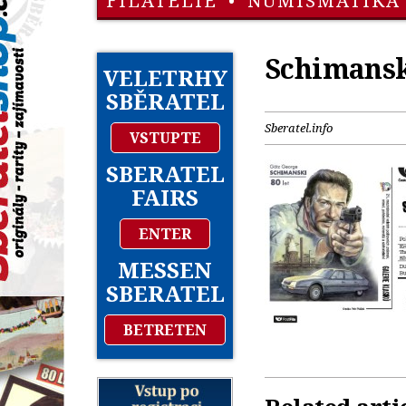
FILATELIE
•
NUMISMATIKA
Schimansk
VELETRHY
SBĚRATEL
Sberatel.info
VSTUPTE
SBERATEL
FAIRS
ENTER
MESSEN
SBERATEL
BETRETEN