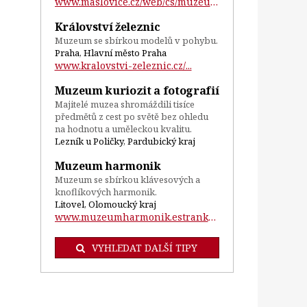
www.maslovice.cz/web/cs/muzeum-masla...
Království železnic
Muzeum se sbírkou modelů v pohybu.
Praha, Hlavní město Praha
www.kralovstvi-zeleznic.cz/...
Muzeum kuriozit a fotografií
Majitelé muzea shromáždili tisíce
předmětů z cest po světě bez ohledu
na hodnotu a uměleckou kvalitu.
Lezník u Poličky, Pardubický kraj
Muzeum harmonik
Muzeum se sbírkou klávesových a
knoflíkových harmonik.
Litovel, Olomoucký kraj
www.muzeumharmonik.estranky.cz/...
VYHLEDAT DALŠÍ TIPY