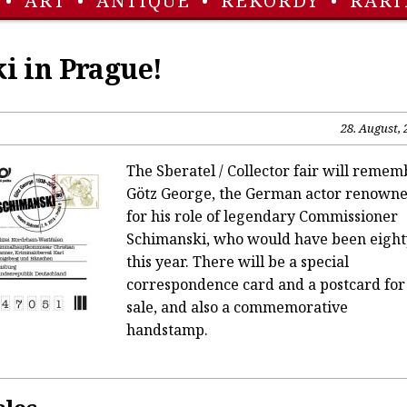
•
ART
•
ANTIQUE
•
REKORDY
•
RARI
i in Prague!
28. August, 
The Sberatel / Collector fair will remem
Götz George, the German actor renown
for his role of legendary Commissioner
Schimanski, who would have been eight
this year. There will be a special
correspondence card and a postcard for
sale, and also a commemorative
handstamp.