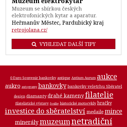
Muzeum elektrokytar
Muzeum se sbírkou českých
elektrofonických kytar a aparatur.
Heřmanův Městec, Pardubický kraj
retrojolana.cz/
VYHLEDAT DALŠÍ TIPY
aukce
0 Euro Souvenir bankovky
antique
Antium Aurum
bankovky
aukro
bankovky veletrhu Sběratel
autogramy
filatelie
drahé kameny
diamanty
design
hračky
historické motocykly
filatelistické výstavy
fosilie
investice do sběratelství
mince
medaile
netradiční
muzeum
minerály