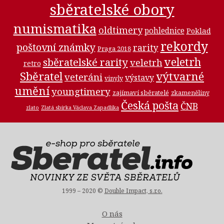
sběratelské obory
numismatika
oldtimery
pohlednice
Poklad
rekordy
poštovní známky
rarity
Praga 2018
veletrh
sběratelské rarity
veletrh
retro
Sběratel
výtvarné
veteráni
výstavy
vinyly
umění
youngtimery
zajímaví sběratelé
zkameněliny
Česká pošta
ČNB
zlato
Zlatá sbírka Václava Zapadlíka
1999 – 2020 ©
Double Impact, s.r.o.
O nás