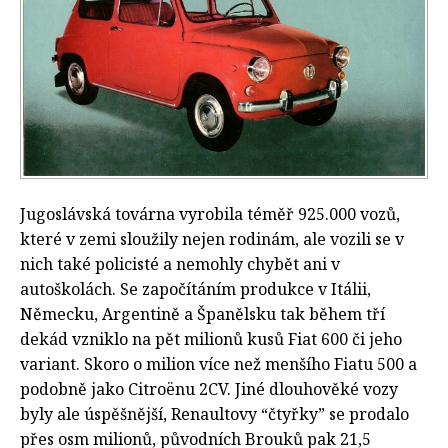
Jugoslávská továrna vyrobila téměř 925.000 vozů,
které v zemi sloužily nejen rodinám, ale vozili se v
nich také policisté a nemohly chybět ani v
autoškolách. Se započítáním produkce v Itálii,
Německu, Argentině a Španělsku tak během tří
dekád vzniklo na pět milionů kusů Fiat 600 či jeho
variant. Skoro o milion více než menšího Fiatu 500 a
podobně jako Citroënu 2CV. Jiné dlouhověké vozy
byly ale úspěšnější, Renaultovy “čtyřky” se prodalo
přes osm milionů, původních Brouků pak 21,5