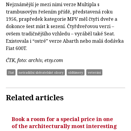
Nejznámější je mezi nimi verze Multipla s
trambusovým řešením přídě, představená roku
1956, prapředek kategorie MPV měl čtyři dveře a
dokonce šest míst k sezení. Čtyřdveřovou verzi –
ovšem tradičnějšího vzhledu – vyráběl také Seat.
Existovala i “ostré” verze Abarth nebo malá dodávka
Fiat 600T.
ČTK, foto: archiv, etsy.com
Fiat
netradiční sběratelské obory
oldtimery
veteráni
Related articles
Book a room for a special price in one
of the architecturally most interesting