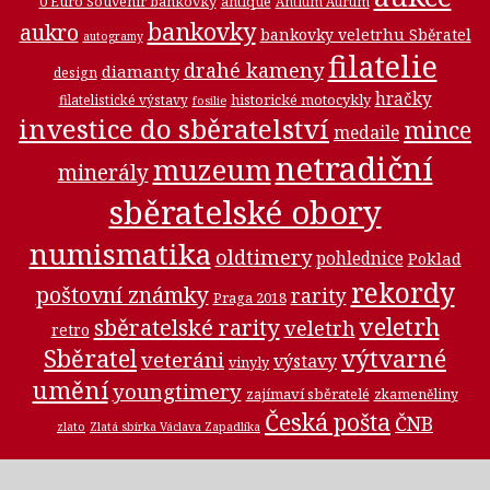
0 Euro Souvenir bankovky
antique
Antium Aurum
bankovky
aukro
bankovky veletrhu Sběratel
autogramy
filatelie
drahé kameny
diamanty
design
hračky
historické motocykly
filatelistické výstavy
fosilie
investice do sběratelství
mince
medaile
netradiční
muzeum
minerály
sběratelské obory
numismatika
oldtimery
pohlednice
Poklad
rekordy
poštovní známky
rarity
Praga 2018
veletrh
sběratelské rarity
veletrh
retro
Sběratel
výtvarné
veteráni
výstavy
vinyly
umění
youngtimery
zajímaví sběratelé
zkameněliny
Česká pošta
ČNB
zlato
Zlatá sbírka Václava Zapadlíka