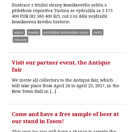
Ilustrace z titulní strany komiksového sešitu s
příběhem reportéra Tintina se vydražila za 3 175
400 EUR (82 560 400 Kč), což z ní dělá nejdražší
komiksovou kresbu historie.
aukce
komiks
netradiční sběratelské obory
rarity
rekordy
Visit our partner event, the Antique
fair
We invite all collectors to the Antique fair, which
will take place from April 20 to April 23, 2017, in the
New Town Hall in […]
Come and have a free sample of beer at
our stand in Essen!
This year too you will have a chance to sample the