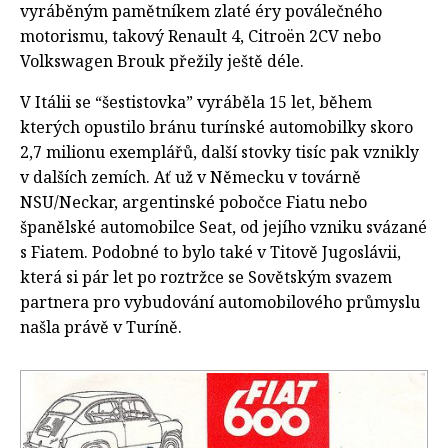
vyráběným pamětníkem zlaté éry poválečného
motorismu, takový Renault 4, Citroën 2CV nebo
Volkswagen Brouk přežily ještě déle.
V Itálii se “šestistovka” vyráběla 15 let, během
kterých opustilo bránu turínské automobilky skoro
2,7 milionu exemplářů, další stovky tisíc pak vznikly
v dalších zemích. Ať už v Německu v továrně
NSU/Neckar, argentinské pobočce Fiatu nebo
španělské automobilce Seat, od jejího vzniku svázané
s Fiatem. Podobné to bylo také v Titově Jugoslávii,
která si pár let po roztržce se Sovětským svazem
partnera pro vybudování automobilového průmyslu
našla právě v Turíně.