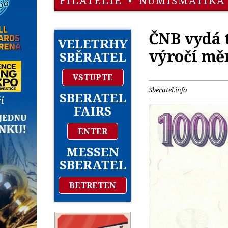
FILATELIE
•
NUMISMATIKA
ČNB vydá t
VELETRHY
výročí mě
SBĚRATEL
VSTUPTE
Sberatel.info
SBERATEL
FAIRS
ENTER
MESSEN
SBERATEL
BETRETEN