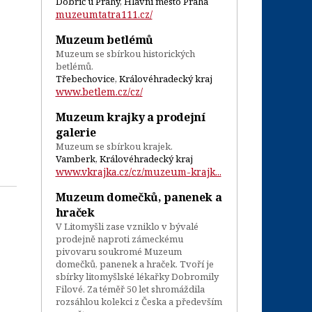
Dobříč u Prahy, Hlavní město Praha
muzeumtatra111.cz/
Muzeum betlémů
Muzeum se sbírkou historických
betlémů.
Třebechovice, Královéhradecký kraj
www.betlem.cz/cz/
Muzeum krajky a prodejní
galerie
Muzeum se sbírkou krajek.
Vamberk, Královéhradecký kraj
www.vkrajka.cz/cz/muzeum-krajk...
Muzeum domečků, panenek a
hraček
V Litomyšli zase vzniklo v bývalé
prodejně naproti zámeckému
pivovaru soukromé Muzeum
domečků, panenek a hraček. Tvoří je
sbírky litomyšlské lékařky Dobromily
Filové. Za téměř 50 let shromáždila
rozsáhlou kolekci z Česka a především