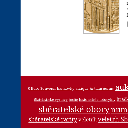
auk
0 Euro Souvenir bankovky
antique
Antium Aurum
hrač
historické motocykly
filatelistické výstavy
fosilie
sběratelské obory
num
veletrh Sb
sběratelské rarity
veletrh