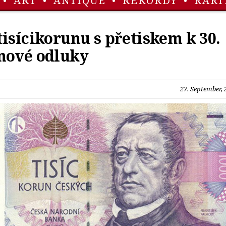
•
ART
•
ANTIQUE
•
REKORDY
•
RARI
isícikorunu s přetiskem k 30.
nové odluky
27. September, 