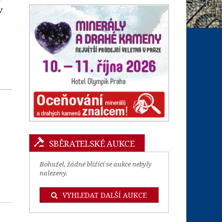
v
SBĚRATELSKÉ AUKCE
Bohužel, žádné blížící se aukce nebyly
nalezeny.
VYHLEDAT DALŠÍ AUKCE