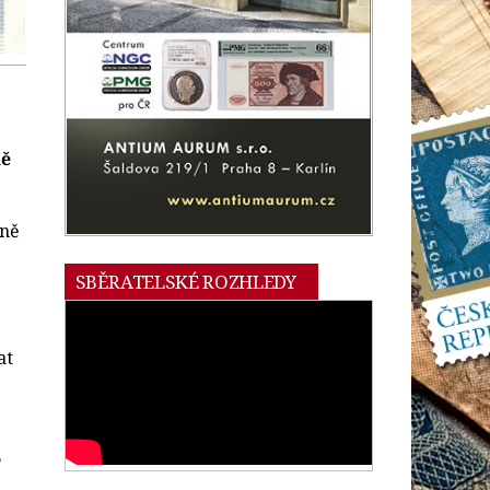
ně
aně
SBĚRATELSKÉ ROZHLEDY
at
B
a