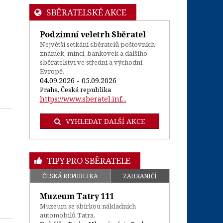
SBĚRATELSKÉ AKCE
Podzimní veletrh Sběratel
Největší setkání sběratelů poštovních
známek, mincí, bankovek a dalšího
sběratelstvi ve střední a východní
Evropě.
04.09.2026 - 05.09.2026
Praha, Česká republika
https://www.sberatel.inf...
VYHLEDAT DALŠÍ AKCE
TIPY PRO SBĚRATELE
ČESKÁ REPUBLIKA
ZAHRANIČÍ
Muzeum Tatry 111
Muzeum se sbírkou nákladních
automobilů Tatra.