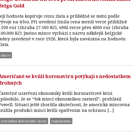
Belga Gold
Její hodnota kopíruje cenu zlata a průběžně se mění podle
vývoje na trhu. Při uvedení činila cena menší verze přibližně
1100 eur (zhruba 27.500 Kč), větší verze přes 4000 eur (zhruba
100.000 Kč). Jméno mince vychází z názvu někdejší belgické
měny zavedené v roce 1926, která byla navázána na hodnotu
zlata.
mince
Američané se kvůli koronaviru potýkají s nedostatkem
drobných
Částečné uzavření ekonomiky kvůli koronavirové krizi
způsobilo, že se “tok mincí ekonomikou zastavil”, prohlásil
Powell. Situaci ještě zhoršila skutečnost, že americká mincovna
snížila produkci mincí kvůli opatřením na ochranu […]
netradiční sběratelské obory
numismatika