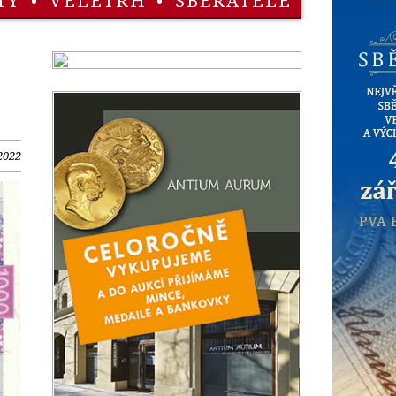
TY
•
VELETRH
•
SBĚRATELÉ
2022