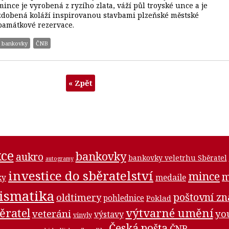
mince je vyrobená z ryzího zlata, váží půl troyské unce a je
zdobená koláží inspirovanou stavbami plzeňské městské
památkové rezervace.
bankovky
ČNB
« Zpět
ce
bankovky
aukro
bankovky veletrhu Sběratel
autogramy
investice do sběratelství
mince
m
medaile
ky
ismatika
poštovní z
oldtimery
pohlednice
Poklad
ěratel
výtvarné umění
veteráni
yo
výstavy
vinyly
Česká pošta
ČNB