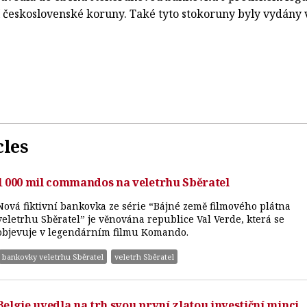
í československé koruny. Také tyto stokoruny byly vydány 
cles
1 000 mil commandos na veletrhu Sběratel
Nová fiktivní bankovka ze série “Bájné země filmového plátna
veletrhu Sběratel” je věnována republice Val Verde, která se
objevuje v legendárním filmu Komando.
bankovky veletrhu Sběratel
veletrh Sběratel
Belgie uvedla na trh svou první zlatou investiční minci