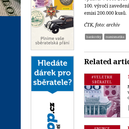
100. výročí zaveden
emisi 200.000 kusů.
ČTK, foto: archiv
bankovky
numismatika
Related arti
#VELETRH
SBĚRATEL
#MINCE