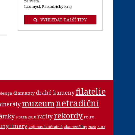
ze světa.
Litomyšl, Pardubický kraj
VYHLEDAT DALŠÍ TIPY
filatelie
drahé kameny
diamanty
design
netradiční
muzeum
inerály
rekordy
námky
rarity
retro
Praga 2018
ungtimery
zajímaví sběratelé
zkameněliny
zlato
Zlatá