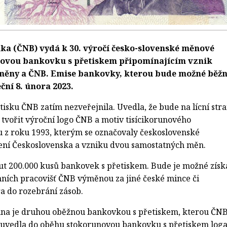
ka (ČNB) vydá k 30. výročí česko-slovenské měnové
novou bankovku s přetiskem připomínajícím vznik
měny a ČNB. Emise bankovky, kterou bude možné běž
ční 8. února 2023.
isku ČNB zatím nezveřejnila. Uvedla, že bude na lícní str
tvořit výroční logo ČNB a motiv tisícikorunového
z roku 1993, kterým se označovaly československé
ení Československa a vzniku dvou samostatných měn.
t 200.000 kusů bankovek s přetiskem. Bude je možné získ
ích pracovišť ČNB výměnou za jiné české mince či
a do rozebrání zásob.
una je druhou oběžnou bankovkou s přetiskem, kterou ČN
 uvedla do oběhu stokorunovou bankovku s přetiskem log