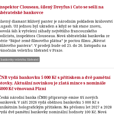
Inspektor Clouseau, šílený Dreyfus i Cato se sešli na
sběratelské bankovce
Slavný diamant Růžový panter je národním pokladem království
Lugash. Už jednou byl ukraden a když se tak stane znovu,
povolá šáh k vyřešení záhady největšího francouzského
policistu, inspektora Clouseaua. Nová sběratelská bankovka ze
série “Bájné země filmového plátna” je poctou filmu „Návrat
Růžového pantera“. V prodeji bude od 25. do 26. listopadu na
vánočním veletrhu Sběratel v Praze.
bankovky veletrhu Sběratel
ČNB vydá bankovku 5 000 Kč s přítiskem a dvě pamětní
stovky. Aktuální novinkou je zlatá mince s nominále
5000 Kč věnovaná Plzni
Česká národní banka (ČNB) připravuje emise tří nových
bankovek. V září 2026 vydá oběžnou bankovku 5 000 Kč s
unikátním holografickým přítiskem. Na přelomu let 2027 a 2028
vydá dvě pamětní bankovky nominální hodnoty 100 Kč. Nová