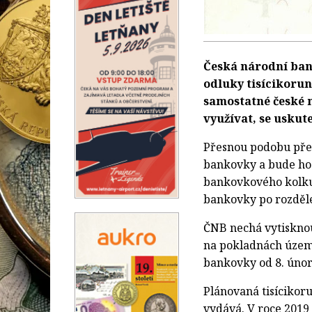
Česká národní ban
odluky tisícikoru
samostatné české 
využívat, se uskute
Přesnou podobu přet
bankovky a bude ho 
bankovkového kolku 
bankovky po rozděl
ČNB nechá vytisknou
na pokladnách územn
bankovky od 8. únor
Plánovaná tisícikor
vydává. V roce 2019