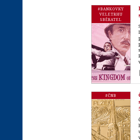
#BANKOVKY
VELETRHU
SBĚRATEL
#ČNB