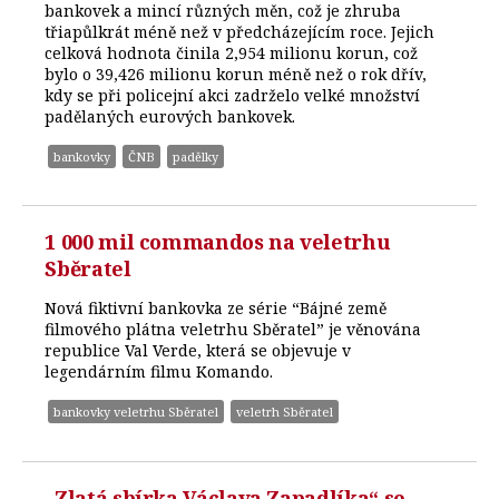
bankovek a mincí různých měn, což je zhruba
třiapůlkrát méně než v předcházejícím roce. Jejich
celková hodnota činila 2,954 milionu korun, což
bylo o 39,426 milionu korun méně než o rok dřív,
kdy se při policejní akci zadrželo velké množství
padělaných eurových bankovek.
bankovky
ČNB
padělky
1 000 mil commandos na veletrhu
Sběratel
Nová fiktivní bankovka ze série “Bájné země
filmového plátna veletrhu Sběratel” je věnována
republice Val Verde, která se objevuje v
legendárním filmu Komando.
bankovky veletrhu Sběratel
veletrh Sběratel
„Zlatá sbírka Václava Zapadlíka“ se