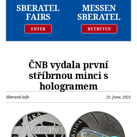
SBERATEL
MESSEN
FAIRS
SBERATEL
ENTER
BETRETEN
ČNB vydala první
stříbrnou minci s
hologramem
Sberatel.info
22. June, 2021