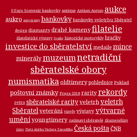
aukce
0 Euro Souvenir bankovky
antique
Antium Aurum
bankovky
aukro
bankovky veletrhu Sběratel
autogramy
filatelie
drahé kameny
diamanty
design
hračky
historické motocykly
filatelistické výstavy
fosilie
investice do sběratelství
mince
medaile
netradiční
muzeum
minerály
sběratelské obory
numismatika
oldtimery
pohlednice
Poklad
rekordy
poštovní známky
rarity
Praga 2018
veletrh
sběratelské rarity
veletrh
retro
Sběratel
výtvarné
veteráni
výstavy
vinyly
umění
youngtimery
zajímaví sběratelé
zkameněliny
Česká pošta
ČNB
zlato
Zlatá sbírka Václava Zapadlíka