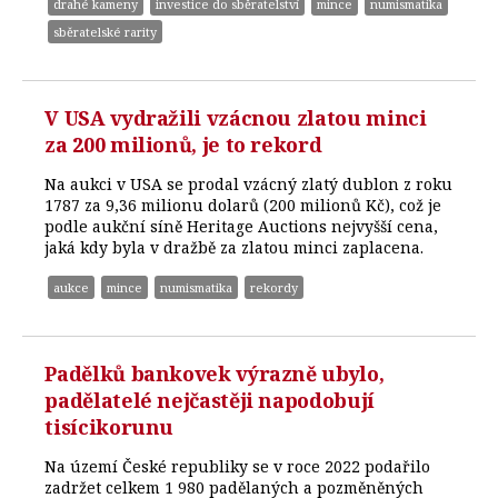
drahé kameny
investice do sběratelství
mince
numismatika
sběratelské rarity
V USA vydražili vzácnou zlatou minci
za 200 milionů, je to rekord
Na aukci v USA se prodal vzácný zlatý dublon z roku
1787 za 9,36 milionu dolarů (200 milionů Kč), což je
podle aukční síně Heritage Auctions nejvyšší cena,
jaká kdy byla v dražbě za zlatou minci zaplacena.
aukce
mince
numismatika
rekordy
Padělků bankovek výrazně ubylo,
padělatelé nejčastěji napodobují
tisícikorunu
Na území České republiky se v roce 2022 podařilo
zadržet celkem 1 980 padělaných a pozměněných