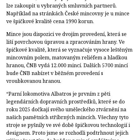
lze zakoupit u vybraných smluvních partnerů.
Například na stránkách České mincovny je u mince
ve špičkové kvalitě cena 1990 korun.
Mince jsou dispozici ve dvojím provedení, která se
liší povrchovou úpravou a zpracováním hrany. Ve
špičkové kvalitě, která se vyznačuje vysoce leštěným
mincovním polem, matovaným reliéfem a hladkou
hranou, ČNB vydá 12.000 mincí. Dalších 5700 mincí
bude ČNB nabízet v běžném provedení s
vroubkovanou hranou.
“Parní lokomotiva Albatros je prvním z pěti
legendárních dopravních prostředků, které se do
roku 2025 dočkají svého uměleckého ztvárnění na
našich pamětních stříbrných mincích. Všechny tyto
stroje se pyšnily ve své době špičkovou technologií i
designem. Proto jsme se rozhodli podtrhnout jejich