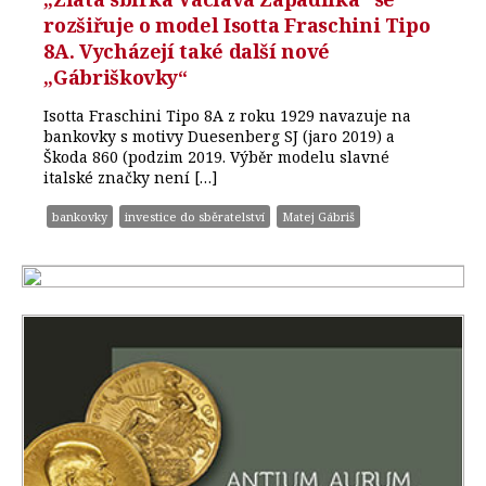
rozšiřuje o model Isotta Fraschini Tipo
8A. Vycházejí také další nové
„Gábriškovky“
Isotta Fraschini Tipo 8A z roku 1929 navazuje na
bankovky s motivy Duesenberg SJ (jaro 2019) a
Škoda 860 (podzim 2019. Výběr modelu slavné
italské značky není […]
bankovky
investice do sběratelství
Matej Gábriš