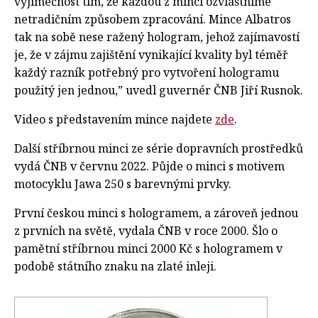
výjimečnost tím, že každou z mincí ozvláštníme
netradičním způsobem zpracování. Mince Albatros
tak na sobě nese ražený hologram, jehož zajímavostí
je, že v zájmu zajištění vynikající kvality byl téměř
každý razník potřebný pro vytvoření hologramu
použitý jen jednou,” uvedl guvernér ČNB Jiří Rusnok.
Video s představením mince najdete
zde
.
Další stříbrnou minci ze série dopravních prostředků
vydá ČNB v červnu 2022. Půjde o minci s motivem
motocyklu Jawa 250 s barevnými prvky.
První českou minci s hologramem, a zároveň jednou
z prvních na světě, vydala ČNB v roce 2000. Šlo o
pamětní stříbrnou minci 2000 Kč s hologramem v
podobě státního znaku na zlaté inleji.