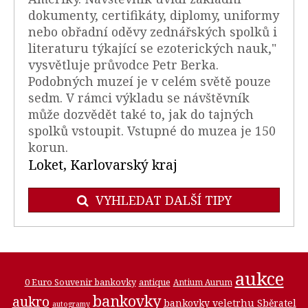
dokumenty, certifikáty, diplomy, uniformy
nebo obřadní oděvy zednářských spolků i
literaturu týkající se ezoterických nauk,"
vysvětluje průvodce Petr Berka.
Podobných muzeí je v celém světě pouze
sedm. V rámci výkladu se návštěvník
může dozvědět také to, jak do tajných
spolků vstoupit. Vstupné do muzea je 150
korun.
Loket, Karlovarský kraj
VYHLEDAT DALŠÍ TIPY
aukce
0 Euro Souvenir bankovky
antique
Antium Aurum
bankovky
aukro
bankovky veletrhu Sběratel
autogramy