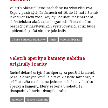
Veletrh Sběratel letos proběhne na výstavišti PVA
Expo v pražských Letňanech od 10. do 11. září. Stejně
jako v loňském roce, kdy byl jedinou mezinárodní
sběratelskou akcí, zajistí organizátoři maximální
bezpečnost návštěvníků i vystavovatelů, ať už bude
epidemiologická situace jakákoliv.
0 Euro Souvenir bankovky
rarity
veletrh Sběratel
Veletrh Šperky a kameny nabídne
originály i rarity
Ručně dělané originální šperky za použití kamenů,
perel a drahých kovů, ale také klasické minerály z
celého světa najdete na jednom místě na veletrhu
Šperky a kameny, který se koná v sobotu 18.
listopadu v hotelu Olympik Praha.
minerály
Šperky a kameny