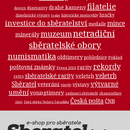
filatelie
drahé kameny
diamanty
design
hračky
historické motocykly
filatelistické výstavy
fosilie
investice do sběratelství
mince
medaile
netradiční
muzeum
minerály
sběratelské obory
numismatika
oldtimery
pohlednice
Poklad
rekordy
poštovní známky
rarity
Praga 2018
veletrh
sběratelské rarity
veletrh
retro
Sběratel
výtvarné
veteráni
výstavy
vinyly
umění
youngtimery
zajímaví sběratelé
zkameněliny
Česká pošta
ČNB
zlato
Zlatá sbírka Václava Zapadlíka