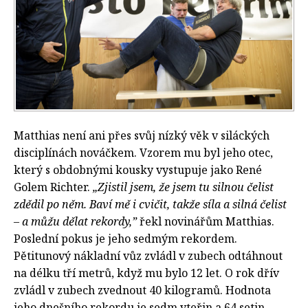
Matthias není ani přes svůj nízký věk v siláckých
disciplínách nováčkem. Vzorem mu byl jeho otec,
který s obdobnými kousky vystupuje jako René
Golem Richter.
„Zjistil jsem, že jsem tu silnou čelist
zdědil po něm. Baví mě i cvičit, takže síla a silná čelist
– a můžu dělat rekordy,”
řekl novinářům Matthias.
Poslední pokus je jeho sedmým rekordem.
Pětitunový nákladní vůz zvládl v zubech odtáhnout
na délku tří metrů, když mu bylo 12 let. O rok dřív
zvládl v zubech zvednout 40 kilogramů. Hodnota
jeho dnešního rekordu je sedm vteřin a 64 setin.