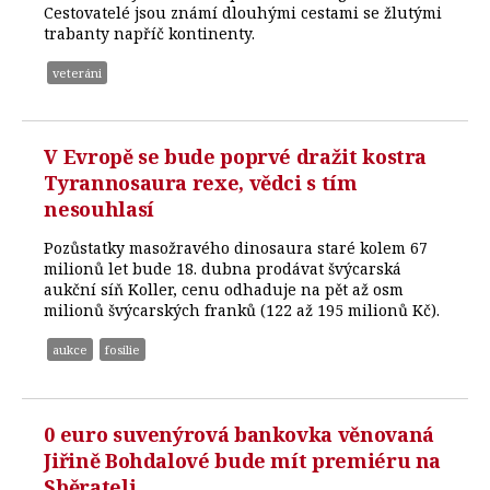
Cestovatelé jsou známí dlouhými cestami se žlutými
trabanty napříč kontinenty.
veteráni
V Evropě se bude poprvé dražit kostra
Tyrannosaura rexe, vědci s tím
nesouhlasí
Pozůstatky masožravého dinosaura staré kolem 67
milionů let bude 18. dubna prodávat švýcarská
aukční síň Koller, cenu odhaduje na pět až osm
milionů švýcarských franků (122 až 195 milionů Kč).
aukce
fosilie
0 euro suvenýrová bankovka věnovaná
Jiřině Bohdalové bude mít premiéru na
Sběrateli