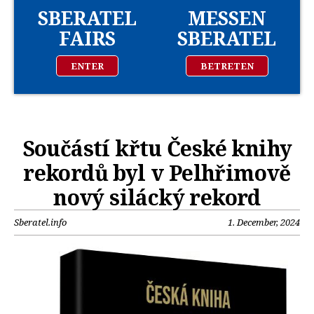
SBERATEL
MESSEN
FAIRS
SBERATEL
ENTER
BETRETEN
Součástí křtu České knihy
rekordů byl v Pelhřimově
nový silácký rekord
Sberatel.info
1. December, 2024