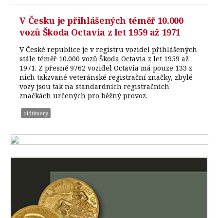
V Česku je přihlášených téměř 10.000
vozů Škoda Octavia z let 1959 až 1971
V České republice je v registru vozidel přihlášených
stále téměř 10.000 vozů Škoda Octavia z let 1959 až
1971. Z přesně 9762 vozidel Octavia má pouze 133 z
nich takzvané veteránské registrační značky, zbylé
vozy jsou tak na standardních registračních
značkách určených pro běžný provoz.
oldtimery