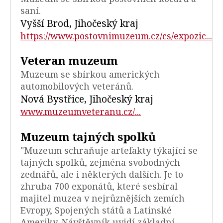
saní.
Vyšší Brod, Jihočeský kraj
https://www.postovnimuzeum.cz/cs/expozic...
Veteran muzeum
Muzeum se sbírkou amerických
automobilových veteránů.
Nová Bystřice, Jihočeský kraj
www.muzeumveteranu.cz/...
Muzeum tajných spolků
"Muzeum schraňuje artefakty týkající se
tajných spolků, zejména svobodných
zednářů, ale i některých dalších. Je to
zhruba 700 exponátů, které sesbíral
majitel muzea v nejrůznějších zemích
Evropy, Spojených států a Latinské
Ameriky. Návštěvník uvidí základní