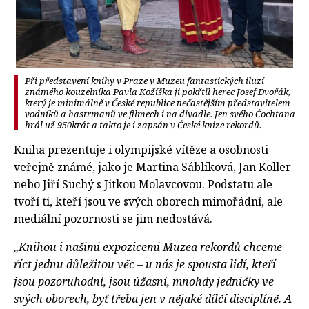
Při představení knihy v Praze v Muzeu fantastických iluzí
známého kouzelníka Pavla Kožíška ji pokřtil herec Josef Dvořák,
který je minimálně v České republice nečastějším představitelem
vodníků a hastrmanů ve filmech i na divadle. Jen svého Čochtana
hrál už 950krát a takto je i zapsán v České knize rekordů.
Kniha prezentuje i olympijské vítěze a osobnosti
veřejně známé, jako je Martina Sáblíková, Jan Koller
nebo Jiří Suchý s Jitkou Molavcovou. Podstatu ale
tvoří ti, kteří jsou ve svých oborech mimořádní, ale
mediální pozornosti se jim nedostává.
„Knihou i našimi expozicemi Muzea rekordů chceme
říct jednu důležitou věc – u nás je spousta lidí, kteří
jsou pozoruhodní, jsou úžasní, mnohdy jedničky ve
svých oborech, byť třeba jen v nějaké dílčí disciplíně. A