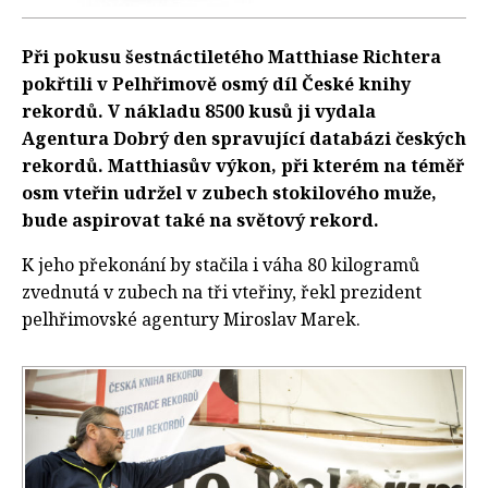
Při pokusu šestnáctiletého Matthiase Richtera
pokřtili v Pelhřimově osmý díl České knihy
rekordů. V nákladu 8500 kusů ji vydala
Agentura Dobrý den spravující databázi českých
rekordů. Matthiasův výkon, při kterém na téměř
osm vteřin udržel v zubech stokilového muže,
bude aspirovat také na světový rekord.
K jeho překonání by stačila i váha 80 kilogramů
zvednutá v zubech na tři vteřiny, řekl prezident
pelhřimovské agentury Miroslav Marek.