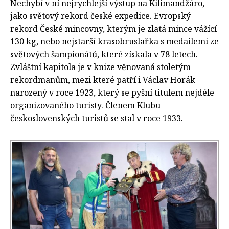
Nechybí v ní nejrychlejší výstup na Kilimandžáro,
jako světový rekord české expedice. Evropský
rekord České mincovny, kterým je zlatá mince vážící
130 kg, nebo nejstarší krasobruslařka s medailemi ze
světových šampionátů, které získala v 78 letech.
Zvláštní kapitola je v knize věnovaná stoletým
rekordmanům, mezi které patří i Václav Horák
narozený v roce 1923, který se pyšní titulem nejdéle
organizovaného turisty. Členem Klubu
československých turistů se stal v roce 1933.