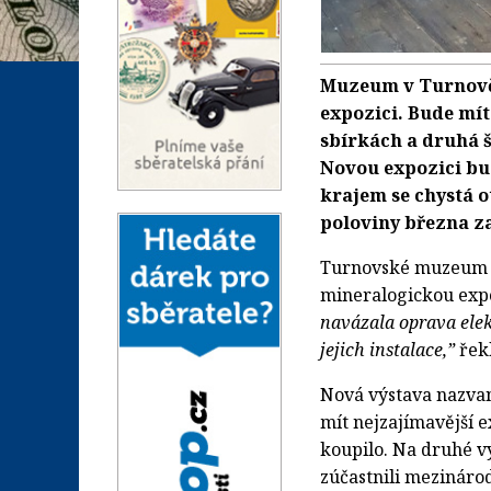
Muzeum v Turnově
expozici. Bude mít
sbírkách a druhá 
Novou expozici bu
krajem se chystá o
poloviny března z
Turnovské muzeum si
mineralogickou expo
navázala oprava elek
jejich instalace,”
řekl
Nová výstava nazva
mít nejzajímavější 
koupilo. Na druhé vý
zúčastnili mezinár