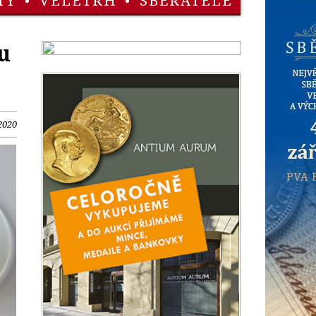
TY
•
VELETRH
•
SBĚRATELÉ
u
2020