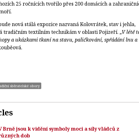
hozích 25 ročnících tvořilo přes 200 domácích a zahraniční
moří.
ude nová stálá expozice nazvaná Kolovrátek, stav i jehla,
 tradičním textilním technikám v oblasti Pojizeří.
„V létě t
hopy a ukázkami tkaní na stavu, paličkování, spřádání lnu a
kouběová.
adiční sběratelské obory
cles
V Brně jsou k vidění symboly moci a síly vládců z
různých dob