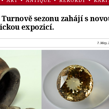
•
ART
•
ANTIQUE
•
REKORDY
•
RARI
Turnově sezonu zahájí s novo
ickou expozicí.
7. May, 