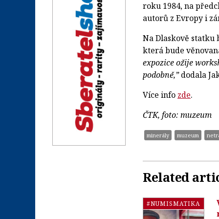
roku 1984, na předc
autorů z Evropy i zá
Na Dlaskově statku b
která bude věnovaná
expozice ožije works
podobně,”
dodala Ja
Více info
zde
.
ČTK, foto: muzeum
minerály
muzeum
netr
Related arti
#NUMISMATIKA