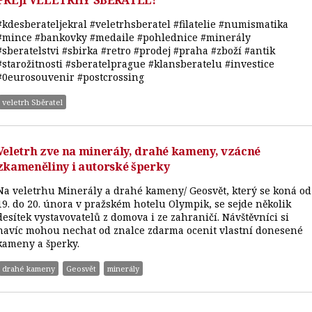
PŘEJÍ VELETRHY SBĚRATEL!
#kdesberateljekral #veletrhsberatel #filatelie #numismatika
#mince #bankovky #medaile #pohlednice #minerály
#sberatelstvi #sbirka #retro #prodej #praha #zboží #antik
#starožitnosti #sberatelprague #klansberatelu #investice
#0eurosouvenir #postcrossing
veletrh Sběratel
Veletrh zve na minerály, drahé kameny, vzácné
zkameněliny i autorské šperky
Na veletrhu Minerály a drahé kameny/ Geosvět, který se koná od
19. do 20. února v pražském hotelu Olympik, se sejde několik
desítek vystavovatelů z domova i ze zahraničí. Návštěvníci si
navíc mohou nechat od znalce zdarma ocenit vlastní donesené
kameny a šperky.
drahé kameny
Geosvět
minerály