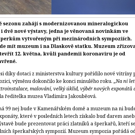
 sezonu zahájí s modernizovanou mineralogickou
 i dvě nové výstavy, jedna je věnovaná novinkám ve
šperkům vytvořeným při mezinárodních sympoziích.
de mít muzeum i na Dlaskově statku. Muzeum zřizov
tevřít 12. května, kvůli pandemii koronaviru je od
avřené.
 díky dotaci z ministerstva kultury pořídilo nové vitríny 
zici, výměnu dokončilo ke konci minulého roku.
„Na ni le
troinstalace, malování, velký úklid, výběr nových exponátů 
a ředitelka muzea Vladimíra Jakouběová.
ná 99 nej bude v Kamenářském domě a muzeum na ni bud
exponáty, které v posledních letech získalo buď darem ane
stavě bude prezentovat práci zlatníků a šperkařů, kteří s
odních šperkařských sympozií. Muzeum sympozia pořádá o