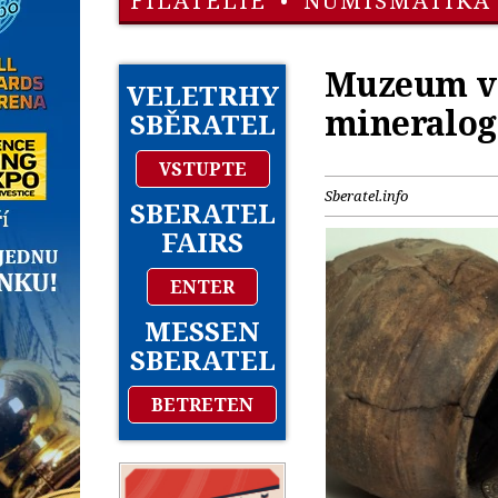
FILATELIE
•
NUMISMATIKA
Muzeum v 
VELETRHY
mineralog
SBĚRATEL
VSTUPTE
Sberatel.info
SBERATEL
FAIRS
ENTER
MESSEN
SBERATEL
BETRETEN