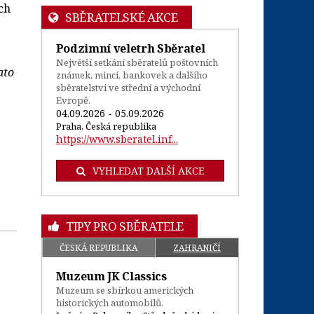
ch
SBĚRATELSKÉ AKCE
Podzimní veletrh Sběratel
Největší setkání sběratelů poštovních
ato
známek, mincí, bankovek a dalšího
sběratelstvi ve střední a východní
Evropě.
04.09.2026 - 05.09.2026
Praha, Česká republika
https://www.sberatel.inf...
VYHLEDAT DALŠÍ AKCE
TIPY PRO SBĚRATELE
ČESKÁ REPUBLIKA
ZAHRANIČÍ
Muzeum JK Classics
Muzeum se sbírkou amerických
historických automobilů.