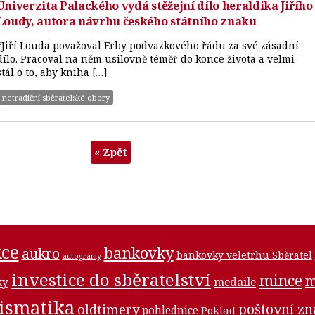
Univerzita Palackého vydá stěžejní dílo heraldika Jiřího
Loudy, autora návrhu českého státního znaku
“Jiří Louda považoval Erby podvazkového řádu za své zásadní
dílo. Pracoval na něm usilovně téměř do konce života a velmi
stál o to, aby kniha […]
netradiční sběratelské obory
« Zpět
ce
bankovky
aukro
bankovky veletrhu Sběratel
autogramy
investice do sběratelství
mince
m
medaile
ky
ismatika
poštovní z
oldtimery
pohlednice
Poklad