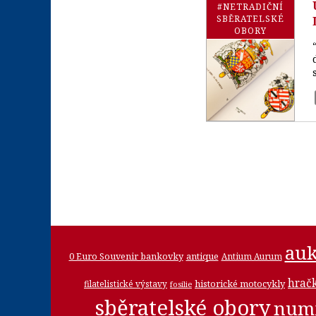
#NETRADIČNÍ
SBĚRATELSKÉ
OBORY
auk
0 Euro Souvenir bankovky
antique
Antium Aurum
hrač
historické motocykly
filatelistické výstavy
fosilie
sběratelské obory
num