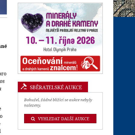
ané
pro
tos
SBĚRATELSKÉ AUKCE
a
Bohužel, žádné blížící se aukce nebyly
nalezeny.
e
bo
VYHLEDAT DALŠÍ AUKCE
e
d