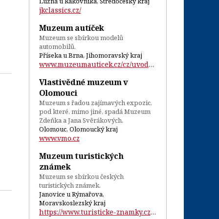
Lužná u Rakovníka, Středočeský kraj
jkclassics.cz/
Muzeum autíček
Muzeum se sbírkou modelů
automobilů.
Příseka u Brna, Jihomoravský kraj
www.muzeumauticek.cz/cz/uvodni-stranka.h...
Vlastivědné muzeum v
Olomouci
Muzeum s řadou zajímavých expozic,
pod které, mimo jiné, spadá Muzeum
Zdeňka a Jana Svěrákových.
Olomouc, Olomoucký kraj
www.vmo.cz
Muzeum turistických
známek
Muzeum se sbírkou českých
turistických známek.
Janovice u Rýmařova,
Moravskoslezský kraj
https://www.turisticke-znamky.cz/ic-muze...