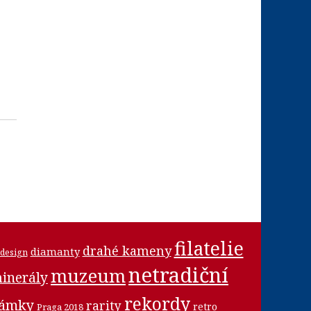
filatelie
drahé kameny
diamanty
design
netradiční
muzeum
inerály
rekordy
námky
rarity
retro
Praga 2018