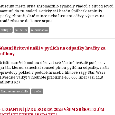
Muzeum města Brna shromáždilo symboly vládců a elit od lovců
mamutů do 20. století. Gotický sál hradu Špilberk zaplnily
šperky, zbraně, zlaté mince nebo luxusní oděvy. Výstava na
hradě zůstane do konce srpna.
antique
muzeum
numismatika
Šťastní Britové našli v pytlích na odpadky hračky za
miliony
Britští manželé mohou děkovat své šťastné hvězdě poté, co v
garáži, kterou zanechal soused plnou pytlů na odpadky, našli
opravdový poklad v podobě hraček z filmové ságy Star Wars
(Hvězdné války) v hodnotě přibližně 400.000 liber (asi 11,8
milionu Kč).
filmové memorabilie
hračky
ELEGANTNÍ JÍZDU ROKEM 2026 VŠEM SBĚRATELŮM