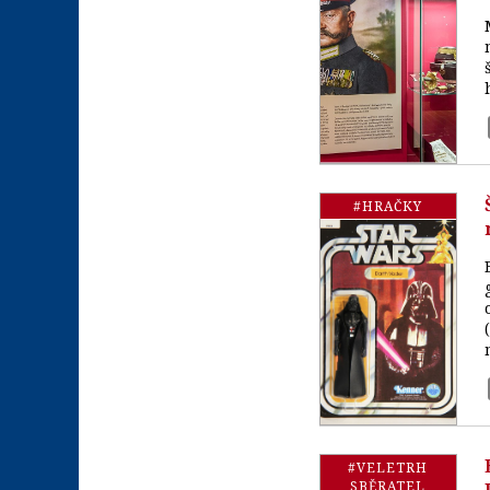
#HRAČKY
#VELETRH
SBĚRATEL