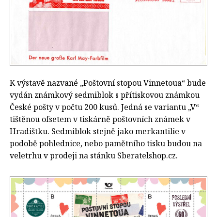
K výstavě nazvané „Poštovní stopou Vinnetoua“ bude
vydán známkový sedmiblok s přítiskovou známkou
České pošty v počtu 200 kusů. Jedná se variantu „V“
tištěnou ofsetem v tiskárně poštovních známek v
Hradištku. Sedmiblok stejně jako merkantilie v
podobě pohlednice, nebo pamětního tisku budou na
veletrhu v prodeji na stánku Sberatelshop.cz.