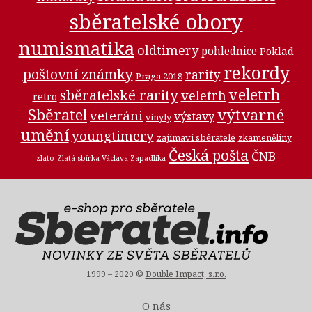
sběratelské obory
numismatika
oldtimery
pohlednice
Poklad
rekordy
poštovní známky
rarity
Praga 2018
veletrh
sběratelské rarity
veletrh
retro
Sběratel
výtvarné
veteráni
výstavy
vinyly
umění
youngtimery
zajímaví sběratelé
zkameněliny
Česká pošta
ČNB
zlato
Zlatá sbírka Václava Zapadlíka
1999 – 2020 ©
Double Impact, s.r.o.
O nás