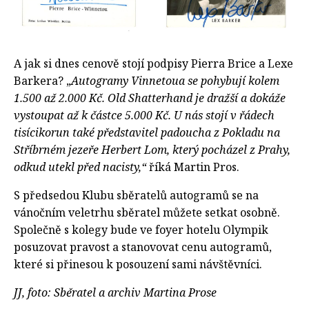
A jak si dnes cenově stojí podpisy Pierra Brice a Lexe
Barkera? „
Autogramy Vinnetoua se pohybují kolem
1.500 až 2.000 Kč. Old Shatterhand je dražší a dokáže
vystoupat až k částce 5.000 Kč. U nás stojí v řádech
tisícikorun také představitel padoucha z Pokladu na
Stříbrném jezeře Herbert Lom, který pocházel z Prahy,
odkud utekl před nacisty,“
říká Martin Pros.
S předsedou Klubu sběratelů autogramů se na
vánočním veletrhu sběratel můžete setkat osobně.
Společně s kolegy bude ve foyer hotelu Olympik
posuzovat pravost a stanovovat cenu autogramů,
které si přinesou k posouzení sami návštěvníci.
JJ, foto: Sběratel a archiv Martina Prose