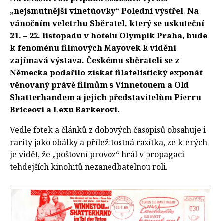
„nejsmutnější vinetúovky“ Polední výstřel. Na
vánočním veletrhu Sběratel, který se uskuteční
21. – 22. listopadu v hotelu Olympik Praha, bude
k fenoménu filmových Mayovek k vidění
zajímavá výstava. Českému sběrateli se z
Německa podařilo získat filatelistický exponát
věnovaný právě filmům s Vinnetouem a Old
Shatterhandem a jejich představitelům Pierru
Briceovi a Lexu Barkerovi.
Vedle fotek a článků z dobových časopisů obsahuje i
rarity jako obálky a příležitostná razítka, ze kterých
je vidět, že „poštovní provoz“ hrál v propagaci
tehdejších kinohitů nezanedbatelnou roli.