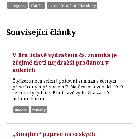
autogramy
filatelie
netradiční sběratelské obory
Související články
V Bratislavě vydražená čs. známka je
zřejmě třetí nejdražší prodanou v
aukcích
Čtyřkorunová zelená poštovní známka s černým
převráceným přetiskem Pošta Československá 1919
se minulý týden v Bratislavě vydražila za 1,9
milionu korun.
filatelie
rekordy
„Smajlíci“ poprvé na českých