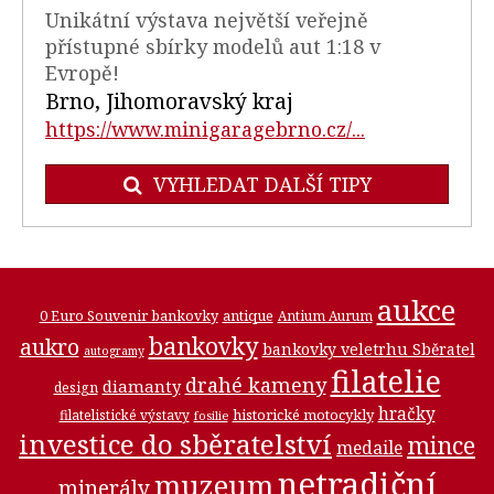
Unikátní výstava největší veřejně
přístupné sbírky modelů aut 1:18 v
Evropě!
Brno, Jihomoravský kraj
https://www.minigaragebrno.cz/...
VYHLEDAT DALŠÍ TIPY
aukce
0 Euro Souvenir bankovky
antique
Antium Aurum
bankovky
aukro
bankovky veletrhu Sběratel
autogramy
filatelie
drahé kameny
diamanty
design
hračky
historické motocykly
filatelistické výstavy
fosilie
investice do sběratelství
mince
medaile
netradiční
muzeum
minerály