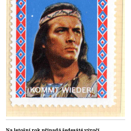
Na letošní rok připadá šedesáté výročí