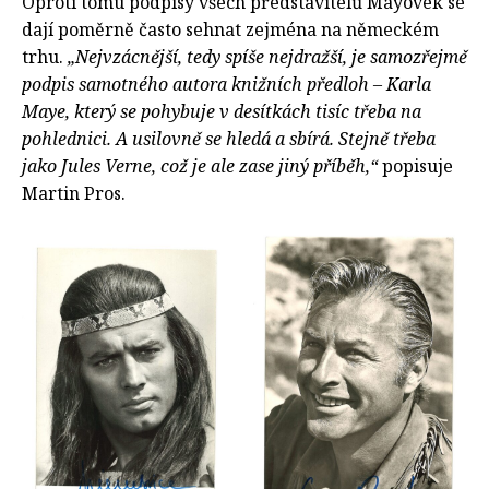
Oproti tomu podpisy všech představitelů Mayovek se
dají poměrně často sehnat zejména na německém
trhu.
„Nejvzácnější, tedy spíše nejdražší, je samozřejmě
podpis samotného autora knižních předloh – Karla
Maye, který se pohybuje v desítkách tisíc třeba na
pohlednici. A usilovně se hledá a sbírá. Stejně třeba
jako Jules Verne, což je ale zase jiný příběh,“
popisuje
Martin Pros.