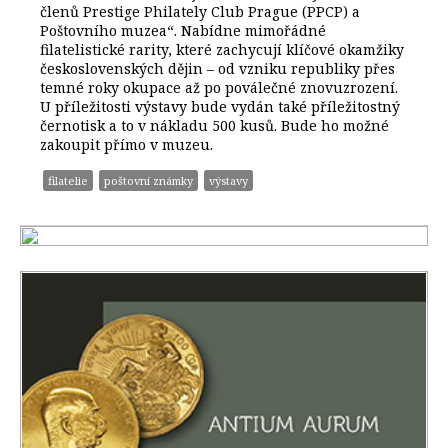
členů Prestige Philately Club Prague (PPCP) a
Poštovního muzea“. Nabídne mimořádné
filatelistické rarity, které zachycují klíčové okamžiky
československých dějin – od vzniku republiky přes
temné roky okupace až po poválečné znovuzrození.
U příležitosti výstavy bude vydán také příležitostný
černotisk a to v nákladu 500 kusů. Bude ho možné
zakoupit přímo v muzeu.
filatelie
poštovní známky
výstavy