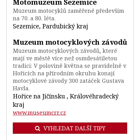
Motomuzeum Sezemice
Muzeum motocyklů zaměřené především
na 70. a 80. léta.
Sezemice, Pardubický kraj
Muzeum motocyklových závodů
Muzeum motocyklových závodů, které
mají ve městě více než osmdesátiletou
tradici: V polovině května se pravidelně v
Hořicích na přírodním okruhu konají
motocyklové závody 300 zatáček Gustava
Havla.
Hořice na Jičínsku , Královéhradecký
kraj
www.museumcrr.cz
VYHLEDAT DALŠÍ TIPY