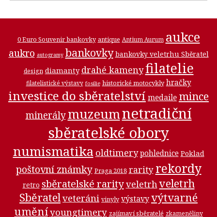
aukce
0 Euro Souvenir bankovky
antique
Antium Aurum
bankovky
aukro
bankovky veletrhu Sběratel
autogramy
filatelie
drahé kameny
diamanty
design
hračky
historické motocykly
filatelistické výstavy
fosilie
investice do sběratelství
mince
medaile
netradiční
muzeum
minerály
sběratelské obory
numismatika
oldtimery
pohlednice
Poklad
rekordy
poštovní známky
rarity
Praga 2018
veletrh
sběratelské rarity
veletrh
retro
Sběratel
výtvarné
veteráni
výstavy
vinyly
umění
youngtimery
zajímaví sběratelé
zkameněliny