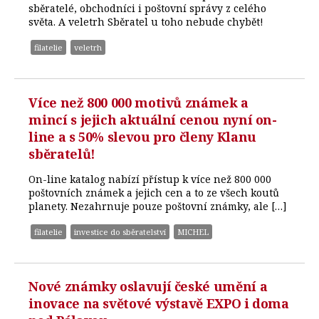
sběratelé, obchodníci i poštovní správy z celého
světa. A veletrh Sběratel u toho nebude chybět!
filatelie
veletrh
Více než 800 000 motivů známek a
mincí s jejich aktuální cenou nyní on-
line a s 50% slevou pro členy Klanu
sběratelů!
On-line katalog nabízí přístup k více než 800 000
poštovních známek a jejich cen a to ze všech koutů
planety. Nezahrnuje pouze poštovní známky, ale […]
filatelie
investice do sběratelství
MICHEL
Nové známky oslavují české umění a
inovace na světové výstavě EXPO i doma