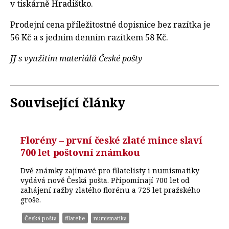
v tiskárně Hradištko.
Prodejní cena příležitostné dopisnice bez razítka je
56 Kč a s jedním denním razítkem 58 Kč.
JJ s využitím materiálů České pošty
Související články
Florény – první české zlaté mince slaví
700 let poštovní známkou
Dvě známky zajímavé pro filatelisty i numismatiky
vydává nově Česká pošta. Připomínají 700 let od
zahájení ražby zlatého florénu a 725 let pražského
groše.
Česká pošta
filatelie
numismatika