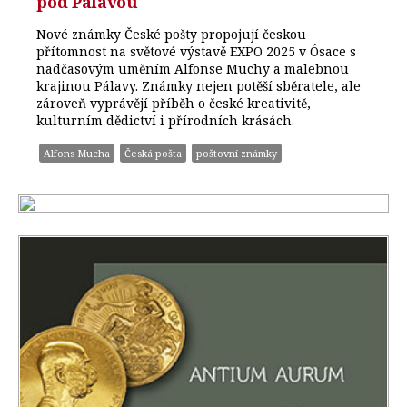
pod Pálavou
Nové známky České pošty propojují českou
přítomnost na světové výstavě EXPO 2025 v Ósace s
nadčasovým uměním Alfonse Muchy a malebnou
krajinou Pálavy. Známky nejen potěší sběratele, ale
zároveň vyprávějí příběh o české kreativitě,
kulturním dědictví i přírodních krásách.
Alfons Mucha
Česká pošta
poštovní známky