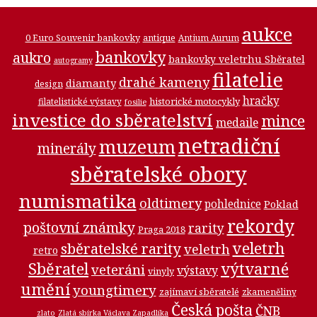
aukce
0 Euro Souvenir bankovky
antique
Antium Aurum
bankovky
aukro
bankovky veletrhu Sběratel
autogramy
filatelie
drahé kameny
diamanty
design
hračky
historické motocykly
filatelistické výstavy
fosilie
investice do sběratelství
mince
medaile
netradiční
muzeum
minerály
sběratelské obory
numismatika
oldtimery
pohlednice
Poklad
rekordy
poštovní známky
rarity
Praga 2018
veletrh
sběratelské rarity
veletrh
retro
Sběratel
výtvarné
veteráni
výstavy
vinyly
umění
youngtimery
zajímaví sběratelé
zkameněliny
Česká pošta
ČNB
zlato
Zlatá sbírka Václava Zapadlíka