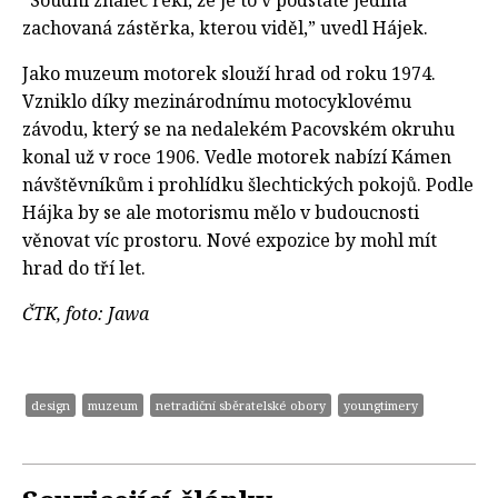
“Soudní znalec řekl, že je to v podstatě jediná
zachovaná zástěrka, kterou viděl,” uvedl Hájek.
Jako muzeum motorek slouží hrad od roku 1974.
Vzniklo díky mezinárodnímu motocyklovému
závodu, který se na nedalekém Pacovském okruhu
konal už v roce 1906. Vedle motorek nabízí Kámen
návštěvníkům i prohlídku šlechtických pokojů. Podle
Hájka by se ale motorismu mělo v budoucnosti
věnovat víc prostoru. Nové expozice by mohl mít
hrad do tří let.
ČTK, foto: Jawa
design
muzeum
netradiční sběratelské obory
youngtimery