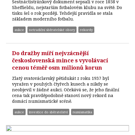
Šestnáctistránkový dokument sepsali v roce 1858 v
Sheffieldu, nejstarším fotbalovém klubu na světě. Do
tisku šel o rok později. Tehdejší pravidla se stala
základem moderního fotbalu.
aukce
netradiční sběratelské obory
rekordy
Do dražby míří nejvzácnější
československá mince s vyvolávací
cenou téměř osm milionů korun
Zlatý svatováclavský pětidukát z roku 1937 byl
vyražen v pouhých čtyřech kusech a nikdy se
neobjevil v žádné aukci. Očekává se, že jeho finální
cena tak pravděpodobně stanoví nový rekord na
domácí numismatické scéně.
aukce
investice do sběratelství
numismatika