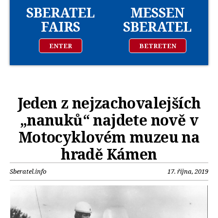
SBERATEL
MESSEN
FAIRS
SBERATEL
ENTER
BETRETEN
Jeden z nejzachovalejších
„nanuků“ najdete nově v
Motocyklovém muzeu na
hradě Kámen
Sberatel.info
17. října, 2019