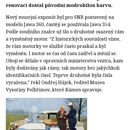
renovaci dostal původní modrobílou barvu.
Nový muzejní exponát byl pro SNB postavený na
modelu Jawa 360, častěji se používala Jawa 354.
Podle soudního znalce už šlo o druhotně osazený rám
a vyměněný motor. “Z historických souvislostí víme,
že rám motorky ve službě často praskal a byl
vyměněn. I motor se čas od času zadřel a měnil se.
Obojí se dělalo v opravnách ministerstva vnitra, kam
byly dodávány jak rámy, tak motory bez jakýchkoli
identifikačních čísel. Teprve druhotně byla čísla
vyražena,” řekl Ondřej Hájek, ředitel Muzea
Vysočiny Pelhřimov, které Kámen spravuje.