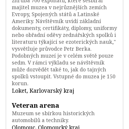
zhruba 700 exponátů, které sesbíral
majitel muzea v nejrůznějších zemích
Evropy, Spojených států a Latinské
Ameriky. Návštěvník uvidí základní
dokumenty, certifikáty, diplomy, uniformy
nebo obřadní oděvy zednářských spolků i
literaturu týkající se ezoterických nauk,"
vysvětluje průvodce Petr Berka.
Podobných muzeí je v celém světě pouze
sedm. V rámci výkladu se návštěvník
může dozvědět také to, jak do tajných
spolků vstoupit. Vstupné do muzea je 150
korun.
Loket, Karlovarský kraj
Veteran arena
Muzeum se sbírkou historických
automobilů a techniky.
Olomouc, Olomoucký kraj