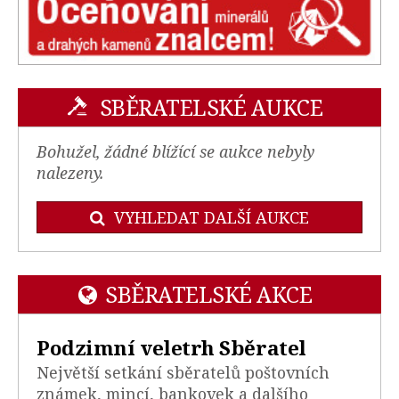
SBĚRATELSKÉ AUKCE
Bohužel, žádné blížící se aukce nebyly
nalezeny.
VYHLEDAT DALŠÍ AUKCE
SBĚRATELSKÉ AKCE
Podzimní veletrh Sběratel
Největší setkání sběratelů poštovních
známek, mincí, bankovek a dalšího