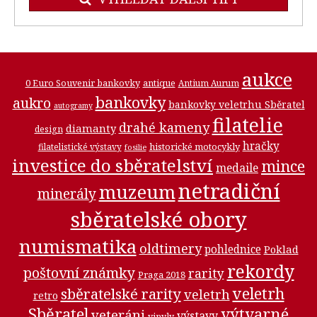
aukce
0 Euro Souvenir bankovky
antique
Antium Aurum
bankovky
aukro
bankovky veletrhu Sběratel
autogramy
filatelie
drahé kameny
diamanty
design
hračky
historické motocykly
filatelistické výstavy
fosilie
investice do sběratelství
mince
medaile
netradiční
muzeum
minerály
sběratelské obory
numismatika
oldtimery
pohlednice
Poklad
rekordy
poštovní známky
rarity
Praga 2018
veletrh
sběratelské rarity
veletrh
retro
Sběratel
výtvarné
veteráni
výstavy
vinyly