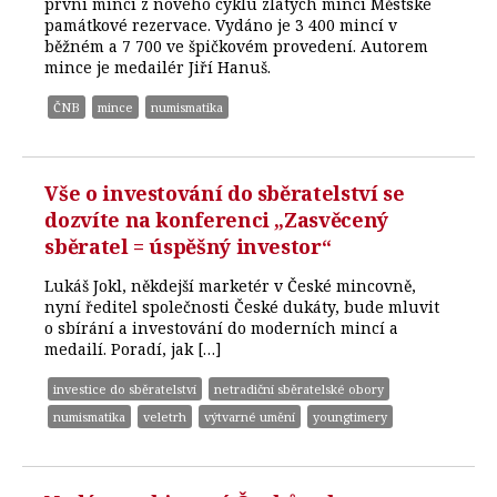
první minci z nového cyklu zlatých mincí Městské
památkové rezervace. Vydáno je 3 400 mincí v
běžném a 7 700 ve špičkovém provedení. Autorem
mince je medailér Jiří Hanuš.
ČNB
mince
numismatika
Vše o investování do sběratelství se
dozvíte na konferenci „Zasvěcený
sběratel = úspěšný investor“
Lukáš Jokl, někdejší marketér v České mincovně,
nyní ředitel společnosti České dukáty, bude mluvit
o sbírání a investování do moderních mincí a
medailí. Poradí, jak […]
investice do sběratelství
netradiční sběratelské obory
numismatika
veletrh
výtvarné umění
youngtimery