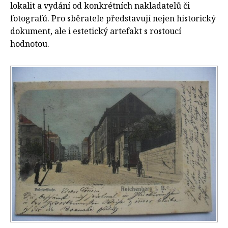
lokalit a vydání od konkrétních nakladatelů či
fotografů. Pro sběratele představují nejen historický
dokument, ale i estetický artefakt s rostoucí
hodnotou.