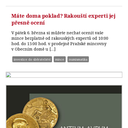
Máte doma poklad? Rakouští experti jej
přesně ocení
V pátek 6. března si můžete nechat ocenit vaše
mince bezplatně od rakouských expertů od 10:00
hod. do 15:00 hod. v prodejně Pražské mincovny
v Obecním domě u […]
investice do sběratelství
mince
numismatika