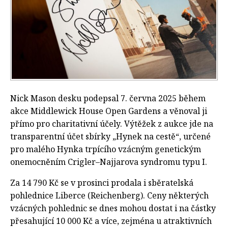
Nick Mason desku podepsal 7. června 2025 během
akce Middlewick House Open Gardens a věnoval ji
přímo pro charitativní účely. Výtěžek z aukce jde na
transparentní účet sbírky „Hynek na cestě“, určené
pro malého Hynka trpícího vzácným genetickým
onemocněním Crigler–Najjarova syndromu typu I.
Za 14 790 Kč se v prosinci prodala i sběratelská
pohlednice Liberce (Reichenberg). Ceny některých
vzácných pohlednic se dnes mohou dostat i na částky
přesahující 10 000 Kč a více, zejména u atraktivních