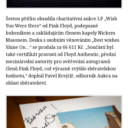
Šestou příčku obsadila charitativní aukce LP „Wish
You Were Here“ od Pink Floyd, podepsané
bubeníkem a zakládajícím členem kapely Nickem
Masonem. Deska s osobním věnováním „Best wishes.
Shine On…“ se prodala za 66 611 Kč. „Součástí byl
také certifikát pravosti od Floyd Authentic, přední
mezinárodní autority pro ověřování autogramů
členů Pink Floyd, což výrazně zvýšilo sběratelskou
hodnotu,“ doplnil Pavel Krejčíř, odborník Aukra na
oblast sběratelství.