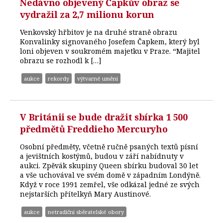
Nedávno objevený Čapkův obraz se
vydražil za 2,7 milionu korun
Venkovský hřbitov je na druhé straně obrazu
Konvalinky signovaného Josefem Čapkem, který byl
loni objeven v soukromém majetku v Praze. “Majitel
obrazu se rozhodl k […]
aukce
rekordy
výtvarné umění
V Británii se bude dražit sbírka 1 500
předmětů Freddieho Mercuryho
Osobní předměty, včetně ručně psaných textů písní
a jevištních kostýmů, budou v září nabídnuty v
aukci. Zpěvák skupiny Queen sbírku budoval 30 let
a vše uchovával ve svém domě v západním Londýně.
Když v roce 1991 zemřel, vše odkázal jedné ze svých
nejstarších přítelkyň Mary Austinové.
aukce
netradiční sběratelské obory