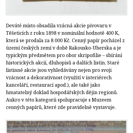
Deváté místo obsadila vzácná akcie pivovaru v
Těšeticích z roku 1898 v nominální hodnotě 400 K,
která se prodala za 8 000 Kč. Cenný papír pocházel z
území českých zemí v době Rakousko-Uherska a je
typickým předmětem pro obor skripofilie – sbírání
historických akcií, dluhopisů a dalších listin. Staré
listinné akcie jsou vyhledávány nejen pro svoji
vzácnost a dekorativnost (využití v interiérech
kanceláří, restaurací apod.), ale také jako
hmatatelný doklad hospodářských dějin regionů.
Aukro v této kategorii spolupracuje s Muzeem
cenných papírů, které zde pravidelně vystavuje.