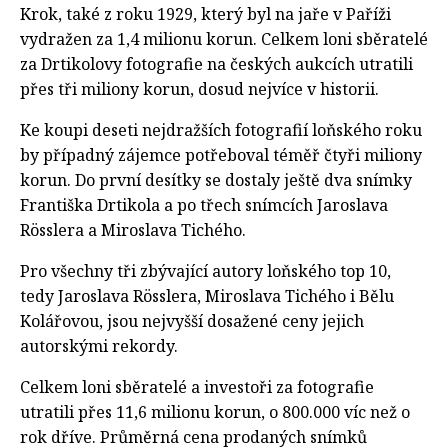
Krok, také z roku 1929, který byl na jaře v Paříži
vydražen za 1,4 milionu korun. Celkem loni sběratelé
za Drtikolovy fotografie na českých aukcích utratili
přes tři miliony korun, dosud nejvíce v historii.
Ke koupi deseti nejdražších fotografií loňského roku
by případný zájemce potřeboval téměř čtyři miliony
korun. Do první desítky se dostaly ještě dva snímky
Františka Drtikola a po třech snímcích Jaroslava
Rösslera a Miroslava Tichého.
Pro všechny tři zbývající autory loňského top 10,
tedy Jaroslava Rösslera, Miroslava Tichého i Bělu
Kolářovou, jsou nejvyšší dosažené ceny jejich
autorskými rekordy.
Celkem loni sběratelé a investoři za fotografie
utratili přes 11,6 milionu korun, o 800.000 víc než o
rok dříve. Průměrná cena prodaných snímků