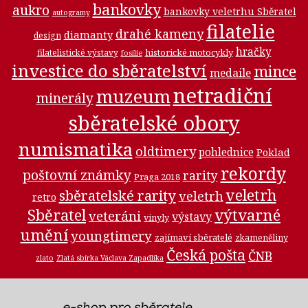
bankovky
aukro
bankovky veletrhu Sběratel
autogramy
filatelie
drahé kameny
diamanty
design
hračky
historické motocykly
filatelistické výstavy
fosilie
investice do sběratelství
mince
medaile
netradiční
muzeum
minerály
sběratelské obory
numismatika
oldtimery
pohlednice
Poklad
rekordy
poštovní známky
rarity
Praga 2018
veletrh
sběratelské rarity
veletrh
retro
Sběratel
výtvarné
veteráni
výstavy
vinyly
umění
youngtimery
zajímaví sběratelé
zkameněliny
Česká pošta
ČNB
zlato
Zlatá sbírka Václava Zapadlíka