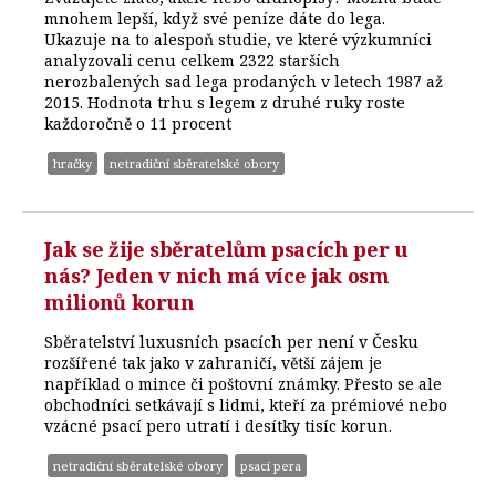
mnohem lepší, když své peníze dáte do lega.
Ukazuje na to alespoň studie, ve které výzkumníci
analyzovali cenu celkem 2322 starších
nerozbalených sad lega prodaných v letech 1987 až
2015. Hodnota trhu s legem z druhé ruky roste
každoročně o 11 procent
hračky
netradiční sběratelské obory
Jak se žije sběratelům psacích per u
nás? Jeden v nich má více jak osm
milionů korun
Sběratelství luxusních psacích per není v Česku
rozšířené tak jako v zahraničí, větší zájem je
například o mince či poštovní známky. Přesto se ale
obchodníci setkávají s lidmi, kteří za prémiové nebo
vzácné psací pero utratí i desítky tisíc korun.
netradiční sběratelské obory
psací pera