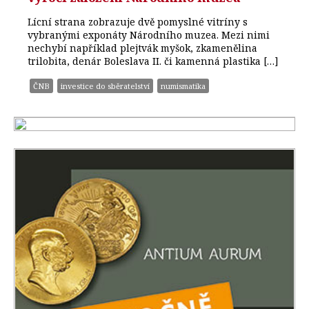
Lícní strana zobrazuje dvě pomyslné vitríny s
vybranými exponáty Národního muzea. Mezi nimi
nechybí například plejtvák myšok, zkamenělina
trilobita, denár Boleslava II. či kamenná plastika […]
ČNB
investice do sběratelství
numismatika