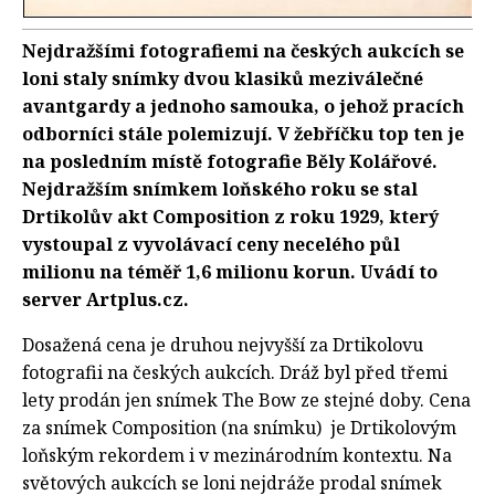
Nejdražšími fotografiemi na českých aukcích se
loni staly snímky dvou klasiků meziválečné
avantgardy a jednoho samouka, o jehož pracích
odborníci stále polemizují. V žebříčku top ten je
na posledním místě fotografie Běly Kolářové.
Nejdražším snímkem loňského roku se stal
Drtikolův akt Composition z roku 1929, který
vystoupal z vyvolávací ceny necelého půl
milionu na téměř 1,6 milionu korun. Uvádí to
server Artplus.cz.
Dosažená cena je druhou nejvyšší za Drtikolovu
fotografii na českých aukcích. Dráž byl před třemi
lety prodán jen snímek The Bow ze stejné doby. Cena
za snímek Composition (na snímku) je Drtikolovým
loňským rekordem i v mezinárodním kontextu. Na
světových aukcích se loni nejdráže prodal snímek