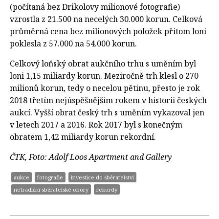
(počítaná bez Drikolovy milionové fotografie)
vzrostla z 21.500 na necelých 30.000 korun. Celková
průměrná cena bez milionových položek přitom loni
poklesla z 57.000 na 54.000 korun.
Celkový loňský obrat aukčního trhu s uměním byl
loni 1,15 miliardy korun. Meziročně trh klesl o 270
milionů korun, tedy o necelou pětinu, přesto je rok
2018 třetím nejúspěšnějším rokem v historii českých
aukcí. Vyšší obrat český trh s uměním vykazoval jen
v letech 2017 a 2016. Rok 2017 byl s konečným
obratem 1,42 miliardy korun rekordní.
ČTK, Foto: Adolf Loos Apartment and Gallery
aukce
fotografie
investice do sběratelství
netradiční sběratelské obory
rekordy