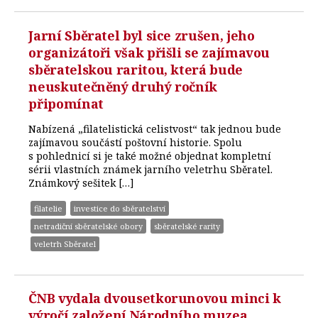
Jarní Sběratel byl sice zrušen, jeho
organizátoři však přišli se zajímavou
sběratelskou raritou, která bude
neuskutečněný druhý ročník
připomínat
Nabízená „filatelistická celistvost“ tak jednou bude
zajímavou součástí poštovní historie. Spolu
s pohlednicí si je také možné objednat kompletní
sérii vlastních známek jarního veletrhu Sběratel.
Známkový sešitek […]
filatelie
investice do sběratelství
netradiční sběratelské obory
sběratelské rarity
veletrh Sběratel
ČNB vydala dvousetkorunovou minci k
výročí založení Národního muzea