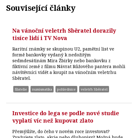
Související články
Na vánoční veletrh Sběratel dorazily
tisíce lidí i TV Nova
Raritní známky se skupinou U2, pamětní list ve
formě bankovky vydaný k nedožitým
sedmdesátinám Mira Žbirky nebo bankovku z
fiktivní země z filmu Návrat Růžového pantera mohli
návštěvníci vidět a koupit na vánočním veletrhu
Sběratel.
filatelie
numismatika
pohlednice
veletrh Sběratel
Investice do lega se podle nové studie
vyplatí víc než kupovat zlato
Přemýšlíte, do čeho v novém roce investovat?
Zvažujete zlato, akcie nebo dluhopisy? Možná bude