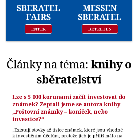
SBERATEL
MESSEN
FAIRS
SBERATEL
ENTER
BETRETEN
Články na téma:
knihy o
sběratelství
Lze s 5 000 korunami začít investovat do
známek? Zeptali jsme se autora knihy
„Poštovní známky – koníček, nebo
investice?“
„Existují stovky až tisíce známek, které jsou vhodné
k investičním účelům, protože jich je příliš málo na