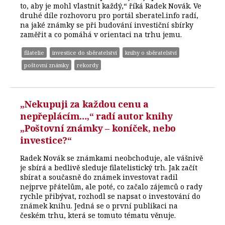
to, aby je mohl vlastnit každý,“ říká Radek Novák. Ve
druhé díle rozhovoru pro portál sberatel.info radí,
na jaké známky se při budování investiční sbírky
zaměřit a co pomáhá v orientaci na trhu jemu.
filatelie
investice do sběratelství
knihy o sběratelství
poštovní známky
rekordy
„Nekupuji za každou cenu a
nepřeplácím…,“ radí autor knihy
„Poštovní známky – koníček, nebo
investice?“
Radek Novák se známkami neobchoduje, ale vášnivě
je sbírá a bedlivě sleduje filatelistický trh. Jak začít
sbírat a současně do známek investovat radil
nejprve přátelům, ale poté, co začalo zájemců o rady
rychle přibývat, rozhodl se napsat o investování do
známek knihu. Jedná se o první publikaci na
českém trhu, která se tomuto tématu věnuje.