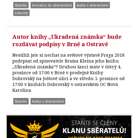
filatelie
investice do sběratelství
knihy o sběratelství
rekordy
Autor knihy „Ukradená známka“ bude
rozdávat podpisy v Brně a Ostravě
Nestihli jste si nechat na světové výstavě Praga 2018
podepsat od spisovatele Brama Kleina jeho knihu
„Ukradená známka“? Druhou šanci máte v úterý 4.
prosince od 17:00 v Brně v prodejně Knihy
Dobrovský na Joštově ulici a ve středu 5. prosince od
17:00 v knihách Dobrovský v ostravském OC Nová
Karolina.
filatelie
knihy o sběratelství