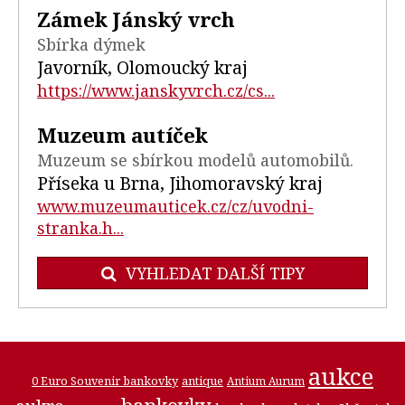
Zámek Jánský vrch
Sbírka dýmek
Javorník, Olomoucký kraj
https://www.janskyvrch.cz/cs...
Muzeum autíček
Muzeum se sbírkou modelů automobilů.
Příseka u Brna, Jihomoravský kraj
www.muzeumauticek.cz/cz/uvodni-
stranka.h...
VYHLEDAT DALŠÍ TIPY
aukce
0 Euro Souvenir bankovky
antique
Antium Aurum