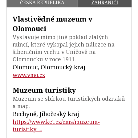
ČESKÁ REPUBLIKA
ZAHRANIČÍ
Vlastivědné muzeum v
Olomouci
Vystavuje mimo jiné poklad zlatých
mincí, které vykopal jejich nálezce na
šibeničním vrchu v Uničově na
Olomoucku v roce 1911.
Olomouc, Olomoucký kraj
www.vmo.cz
Muzeum turistiky
Muzeum se sbírkou turistických odznaků
a map.
Bechyně, Jihočeský kraj
https://www.kct.cz/cms/muzeum-
turistiky-...