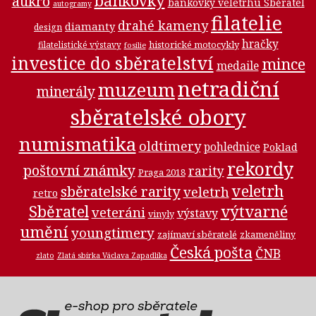
bankovky
aukro
bankovky veletrhu Sběratel
autogramy
filatelie
drahé kameny
diamanty
design
hračky
historické motocykly
filatelistické výstavy
fosilie
investice do sběratelství
mince
medaile
netradiční
muzeum
minerály
sběratelské obory
numismatika
oldtimery
pohlednice
Poklad
rekordy
poštovní známky
rarity
Praga 2018
veletrh
sběratelské rarity
veletrh
retro
Sběratel
výtvarné
veteráni
výstavy
vinyly
umění
youngtimery
zajímaví sběratelé
zkameněliny
Česká pošta
ČNB
zlato
Zlatá sbírka Václava Zapadlíka